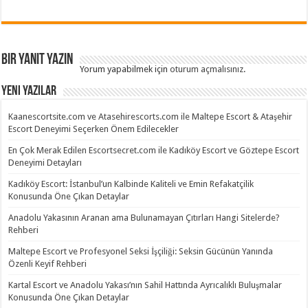
Bir yanıt yazın
Yorum yapabilmek için
oturum açmalısınız
.
Yeni Yazılar
Kaanescortsite.com ve Atasehirescorts.com ile Maltepe Escort & Ataşehir
Escort Deneyimi Seçerken Önem Edilecekler
En Çok Merak Edilen Escortsecret.com ile Kadıköy Escort ve Göztepe Escort
Deneyimi Detayları
Kadıköy Escort: İstanbul’un Kalbinde Kaliteli ve Emin Refakatçilik
Konusunda Öne Çıkan Detaylar
Anadolu Yakasının Aranan ama Bulunamayan Çıtırları Hangi Sitelerde?
Rehberi
Maltepe Escort ve Profesyonel Seksi İşçiliği: Seksin Gücünün Yanında
Özenli Keyif Rehberi
Kartal Escort ve Anadolu Yakası’nın Sahil Hattında Ayrıcalıklı Buluşmalar
Konusunda Öne Çıkan Detaylar