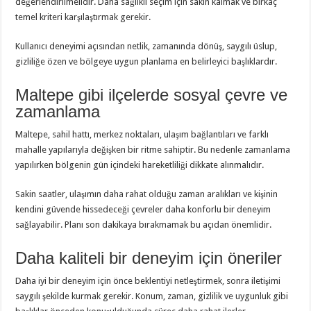
değerlendirilmelidir. Daha sağlıklı seçim için sakin kalmak ve birkaç
temel kriteri karşılaştırmak gerekir.
Kullanıcı deneyimi açısından netlik, zamanında dönüş, saygılı üslup,
gizliliğe özen ve bölgeye uygun planlama en belirleyici başlıklardır.
Maltepe gibi ilçelerde sosyal çevre ve
zamanlama
Maltepe, sahil hattı, merkez noktaları, ulaşım bağlantıları ve farklı
mahalle yapılarıyla değişken bir ritme sahiptir. Bu nedenle zamanlama
yapılırken bölgenin gün içindeki hareketliliği dikkate alınmalıdır.
Sakin saatler, ulaşımın daha rahat olduğu zaman aralıkları ve kişinin
kendini güvende hissedeceği çevreler daha konforlu bir deneyim
sağlayabilir. Planı son dakikaya bırakmamak bu açıdan önemlidir.
Daha kaliteli bir deneyim için öneriler
Daha iyi bir deneyim için önce beklentiyi netleştirmek, sonra iletişimi
saygılı şekilde kurmak gerekir. Konum, zaman, gizlilik ve uygunluk gibi