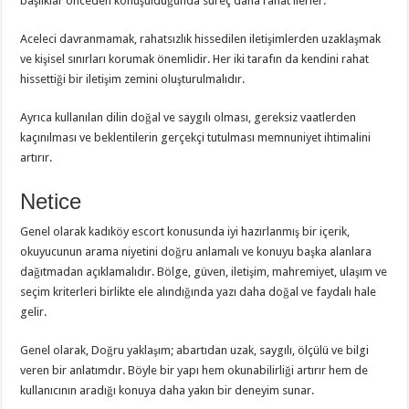
başlıklar önceden konuşulduğunda süreç daha rahat ilerler.
Aceleci davranmamak, rahatsızlık hissedilen iletişimlerden uzaklaşmak
ve kişisel sınırları korumak önemlidir. Her iki tarafın da kendini rahat
hissettiği bir iletişim zemini oluşturulmalıdır.
Ayrıca kullanılan dilin doğal ve saygılı olması, gereksiz vaatlerden
kaçınılması ve beklentilerin gerçekçi tutulması memnuniyet ihtimalini
artırır.
Netice
Genel olarak kadıköy escort konusunda iyi hazırlanmış bir içerik,
okuyucunun arama niyetini doğru anlamalı ve konuyu başka alanlara
dağıtmadan açıklamalıdır. Bölge, güven, iletişim, mahremiyet, ulaşım ve
seçim kriterleri birlikte ele alındığında yazı daha doğal ve faydalı hale
gelir.
Genel olarak, Doğru yaklaşım; abartıdan uzak, saygılı, ölçülü ve bilgi
veren bir anlatımdır. Böyle bir yapı hem okunabilirliği artırır hem de
kullanıcının aradığı konuya daha yakın bir deneyim sunar.