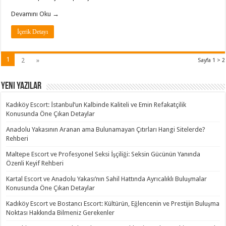
Devamını Oku →
İçerik Detayı
1
2
»
Sayfa 1 > 2
Yeni Yazılar
Kadıköy Escort: İstanbul’un Kalbinde Kaliteli ve Emin Refakatçilik
Konusunda Öne Çıkan Detaylar
Anadolu Yakasının Aranan ama Bulunamayan Çıtırları Hangi Sitelerde?
Rehberi
Maltepe Escort ve Profesyonel Seksi İşçiliği: Seksin Gücünün Yanında
Özenli Keyif Rehberi
Kartal Escort ve Anadolu Yakası’nın Sahil Hattında Ayrıcalıklı Buluşmalar
Konusunda Öne Çıkan Detaylar
Kadıköy Escort ve Bostancı Escort: Kültürün, Eğlencenin ve Prestijin Buluşma
Noktası Hakkında Bilmeniz Gerekenler