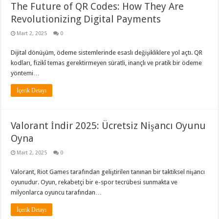
The Future of QR Codes: How They Are
Revolutionizing Digital Payments
Mart 2, 2025
0
Dijital dönüşüm, ödeme sistemlerinde esaslı değişikliklere yol açtı. QR
kodları, fizikî temas gerektirmeyen süratli, inançlı ve pratik bir ödeme
yöntemi…
İçerik Detayı
Valorant İndir 2025: Ücretsiz Nişancı Oyunu
Oyna
Mart 2, 2025
0
Valorant, Riot Games tarafından geliştirilen tanınan bir taktiksel nişancı
oyunudur. Oyun, rekabetçi bir e-spor tecrübesi sunmakta ve
milyonlarca oyuncu tarafından…
İçerik Detayı