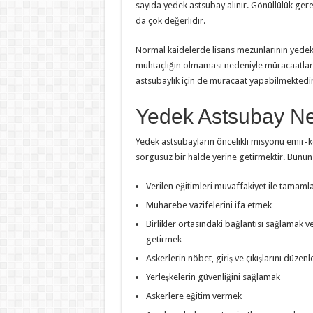
sayıda yedek astsubay alınır. Gönüllülük gerek
da çok değerlidir.
Normal kaidelerde lisans mezunlarının yede
muhtaçlığın olmaması nedeniyle müracaatlar
astsubaylık için de müracaat yapabilmektedir
Yedek Astsubay Ne
Yedek astsubayların öncelikli misyonu emir-ko
sorgusuz bir halde yerine getirmektir. Bunun 
Verilen eğitimleri muvaffakiyet ile tamam
Muharebe vazifelerini ifa etmek
Birlikler ortasındaki bağlantısı sağlamak 
getirmek
Askerlerin nöbet, giriş ve çıkışlarını düze
Yerleşkelerin güvenliğini sağlamak
Askerlere eğitim vermek