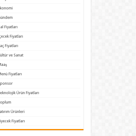
Ekonomi
Gündem
al Fiyatları
çecek Fiyatları
laç Fiyatları
ültür ve Sanat
Maaş
enü Fiyatları
Sponsor
eknolojik Ürün Fiyatları
Toplum
atırım Ürünleri
iyecek Fiyatları