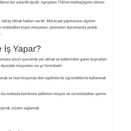
tiren bir askerlik tipidir. Ayrıyeten TSK’nın muhtaçlığının olması
k subay olmak hakları vardır. Müracaat yapmasına rağmen
ı reddedilen lisans mezunları, istemeleri durumunda yedek
.
 İş Yapar?
muta zinciri içerisinde yer almak ve üstlerinden gelen buyrukları
dışındaki misyonları ise şu formdadır:
lamak ve faal misyonda iken eğitimlerde öğrendiklerini kullanmak
ve bu noktada kendisine yüklenen misyon ve sorumlulukları yerine
nleyerek, nizamı sağlamak