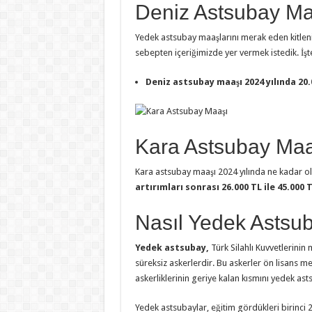
Deniz Astsubay M
Yedek astsubay maaşlarını merak eden kitleni
sebepten içeriğimizde yer vermek istedik. İşt
Deniz astsubay maaşı 2024 yılında 20.
Kara Astsubay Maa
Kara astsubay maaşı 2024 yılında ne kadar o
artırımları sonrası 26.000 TL ile 45.000
Nasıl Yedek Astsu
Yedek astsubay,
Türk Silahlı Kuvvetlerinin 
süreksiz askerlerdir. Bu askerler ön lisans me
askerliklerinin geriye kalan kısmını yedek as
Yedek astsubaylar, eğitim gördükleri birinci 