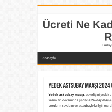
Ücreti Ne Kada
R
Türkiy
Anasayfa
Yedek Astsubay Maaşı 2024 
Yedek astsubay maaşı
, askerliğini yedek 
Yazımızın devamında
yedek astsubay maaşı 
soruların cevabını ve astsubaylıkla ilgili merak