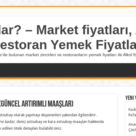
r? – Market fiyatları, A
estoran Yemek Fiyatla
e’de bulunan market zincirleri ve restoranların yemek fiyatları ile Alkol fiy
Yeni 
(Güncel Artırımlı Maaşlar)
Kadı
astsubay olarak yapmayı düşünenleri yakından ilgilendirir.
Refa
ne kadar
, deniz astsubay ve kara astsubay maaşları hakkında
Anad
 edilen öteki detayları bulabilirsiniz.
Çıtı