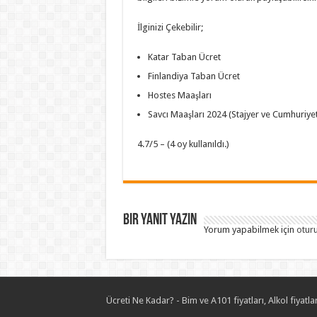
İlginizi Çekebilir;
Katar Taban Ücret
Finlandiya Taban Ücret
Hostes Maaşları
Savcı Maaşları 2024 (Stajyer ve Cumhuriyet
4.7/5 – (4 oy kullanıldı.)
Bir yanıt yazın
Yorum yapabilmek için
otur
Ücreti Ne Kadar? - Bim ve A101 fiyatları, Alkol fiyatlar