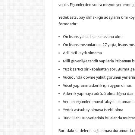
verilir. Eğitimlerden sonra misyon yerlerine 
Yedek astsubay olmak için adayların kimi koşu
formdadır:
Ön lisans yahut lisans mezunu olma
Ön lisans mezunlarının 27 yaşta, lisans me
Adli sicil kaydı olmama
Milli güvenliğe tehdit yapılarla irtibatını
Yüz kızartıcı bir kabahatten soruşturma g
Vücudunda dövme yahut görünen yerlerin
Vücut yapısının askerlik için uygun olması
Askerlik yapmaya pürüzü olmadığına dair
Verilen eğitimleri muvaffakiyet ile tamam
Yedek astsubay olmaya istekli olma
Türk Silahlı Kuvvetlerinin bu alanda muhtaç
Buradaki kaidelerin sağlanması durumunda m