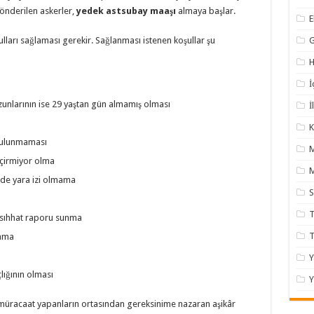
gönderilen askerler,
yedek astsubay maaşı
almaya başlar.
lları sağlaması gerekir. Sağlanması istenen koşullar şu
H
İ
zunlarının ise 29 yaştan gün almamış olması
İ
K
n bulunmaması
eçirmiyor olma
M
de yara izi olmama
T
 sıhhat raporu sunma
lama
Y
lığının olması
Y
üracaat yapanların ortasından gereksinime nazaran aşikâr