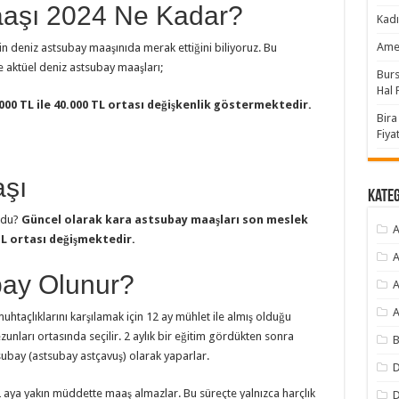
aaşı 2024 Ne Kadar?
Kadı
Amer
n deniz astsubay maaşınıda merak ettiğini biliyoruz. Bu
e aktüel deniz astsubay maaşları;
Burs
Hal F
000 TL ile 40.000 TL ortası değişkenlik göstermektedir.
Bira
Fiyat
şı
Kate
ldu?
Güncel olarak kara astsubay maaşları son meslek
A
 TL ortası değişmektedir.
A
bay Olunur?
A
A
muhtaçlıklarını karşılamak için 12 ay mühlet ile almış olduğu
zunları ortasında seçilir. 2 aylık bir eğitim gördükten sonra
B
tsubay (astsubay astçavuş) olarak yaparlar.
D
2 aya yakın müddette maaş almazlar. Bu süreçte yalnızca harçlık