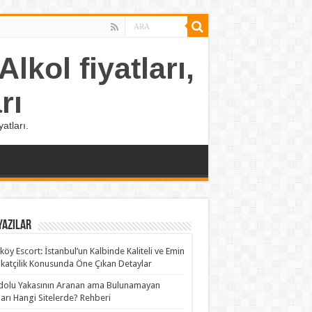
lkol fiyatları,
rı
atları.
Yazılar
köy Escort: İstanbul’un Kalbinde Kaliteli ve Emin
katçilik Konusunda Öne Çıkan Detaylar
olu Yakasının Aranan ama Bulunamayan
rları Hangi Sitelerde? Rehberi