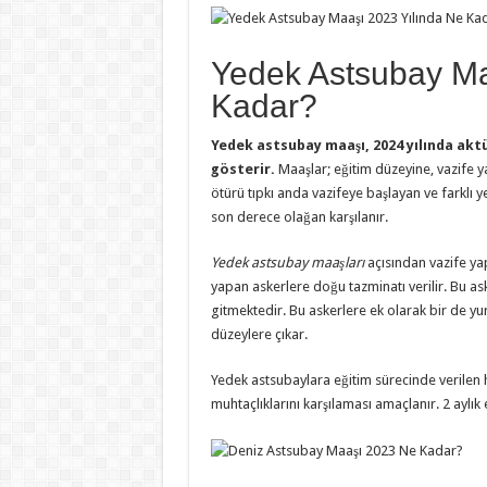
Yedek Astsubay Ma
Kadar?
Yedek astsubay maaşı, 2024 yılında aktüe
gösterir.
Maaşlar; eğitim düzeyine, vazife ya
ötürü tıpkı anda vazifeye başlayan ve farklı y
son derece olağan karşılanır.
Yedek astsubay maaşları
açısından vazife yap
yapan askerlere doğu tazminatı verilir. Bu ask
gitmektedir. Bu askerlere ek olarak bir de yu
düzeylere çıkar.
Yedek astsubaylara eğitim sürecinde verilen ha
muhtaçlıklarını karşılaması amaçlanır. 2 aylı