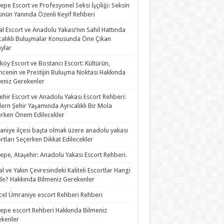
epe Escort ve Profesyonel Seksi İşçiliği: Seksin
nün Yanında Özenli Keyif Rehberi
al Escort ve Anadolu Yakası’nın Sahil Hattında
calıklı Buluşmalar Konusunda Öne Çıkan
ylar
köy Escort ve Bostancı Escort: Kültürün,
ncenin ve Prestijin Buluşma Noktası Hakkında
eniz Gerekenler
ehir Escort ve Anadolu Yakası Escort Rehberi:
rn Şehir Yaşamında Ayrıcalıklı Bir Mola
rken Önem Edilecekler
niye ilçesi başta olmak üzere anadolu yakası
rtları Seçerken Dikkat Edilecekler
epe, Ataşehir: Anadolu Yakası Escort Rehberi.
al ve Yakın Çevresindeki Kaliteli Escortlar Hangi
de? Hakkında Bilmeniz Gerekenler
el Ümraniye escort Rehberi Rehberi
epe escort Rehberi Hakkında Bilmeniz
kenler