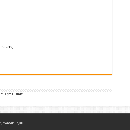
 Savcısı)
um açmalısınız
.
ı, Yemek Fiyatı