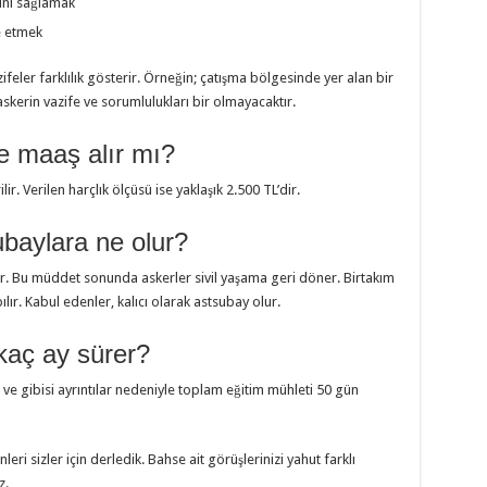
sını sağlamak
e etmek
feler farklılık gösterir. Örneğin; çatışma bölgesinde yer alan bir
askerin vazife ve sorumlulukları bir olmayacaktır.
e maaş alır mı?
ir. Verilen harçlık ölçüsü ise yaklaşık 2.500 TL’dir.
baylara ne olur?
ır. Bu müddet sonunda askerler sivil yaşama geri döner. Birtakım
lır. Kabul edenler, kalıcı olarak astsubay olur.
kaç ay sürer?
 ve gibisi ayrıntılar nedeniyle toplam eğitim mühleti 50 gün
nleri sizler için derledik. Bahse ait görüşlerinizi yahut farklı
z.