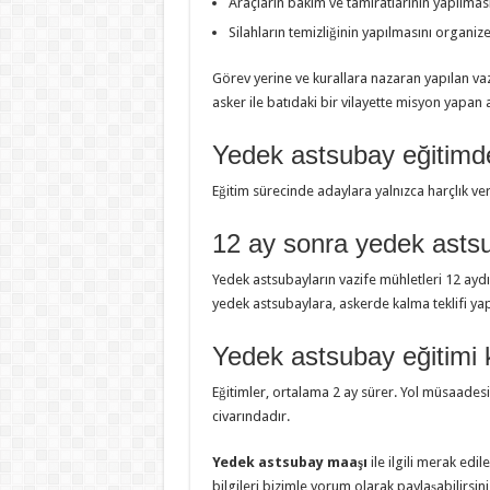
Araçların bakım ve tamiratlarının yapılma
Silahların temizliğinin yapılmasını organiz
Görev yerine ve kurallara nazaran yapılan vazi
asker ile batıdaki bir vilayette misyon yapan 
Yedek astsubay eğitimd
Eğitim sürecinde adaylara yalnızca harçlık veril
12 ay sonra yedek astsu
Yedek astsubayların vazife mühletleri 12 ayd
yedek astsubaylara, askerde kalma teklifi yapı
Yedek astsubay eğitimi 
Eğitimler, ortalama 2 ay sürer. Yol müsaadesi
civarındadır.
Yedek astsubay maaşı
ile ilgili merak edile
bilgileri bizimle yorum olarak paylaşabilirsini