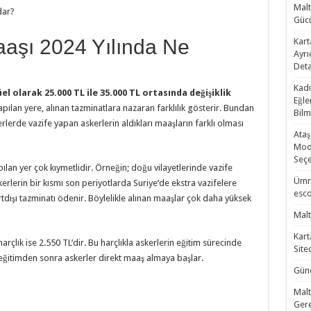
Malt
Gücü
aşı 2024 Yılında Ne
Kart
Ayrı
Deta
Kadı
l olarak 25.000 TL ile 35.000 TL ortasında değişiklik
Eğle
pılan yere, alınan tazminatlara nazaran farklılık gösterir. Bundan
Bilm
erlerde vazife yapan askerlerin aldıkları maaşların farklı olması
Ataş
Mode
Seçe
ılan yer çok kıymetlidir. Örneğin; doğu vilayetlerinde vazife
Ümra
erlerin bir kısmı son periyotlarda Suriye’de ekstra vazifelere
esco
rtdışı tazminatı ödenir. Böylelikle alınan maaşlar çok daha yüksek
Malt
Kart
rçlık ise 2.550 TL’dir. Bu harçlıkla askerlerin eğitim sürecinde
Site
k eğitimden sonra askerler direkt maaş almaya başlar.
Günc
Malt
Gere