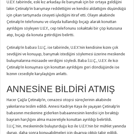
U.E.Y. tabirinde, eski kız arkadaşı ile barışmak için bir ortaya geldiğini
lakin Çetinalp’in barışmayı reddettiğini ve kendisi aldattığını düşündüğü
için çıkan tartışmada cinayeti işlediğini itiraf etti. Olayın akabinde
Çetinalp’in telefonunu ve olayda kullandığı bıçağı alarak konuttan
ayrıldığını söyleyen U.E.Y., cep telefonunu sokaktaki bir çöp kutusuna
atıp, bıçağı da konuta getirdiğini belirtti.
Çetinalp’in babası İ.U.Ç. ise tabirinde, U.E.Y.’nin kendisine kızını çok
sevdiğini ve konuşup, barışmak istediğini söylemesi üzerine meskende
buluşmalarına müsaade verdiğini söyledi. Baba İ.U.Ç., U.E.Y. ile kızı
Çetinalp’in konuşması için konuttan ayrıldığını geri döndüğünde ise
kızının cesediyle karşılaştığını anlattı.
ANNESİNE BİLDİRİ ATMIŞ
Hacer Çağla Çetinalp’in, cenazesi otopsi süreçlerinin akabinde
yakınlarına teslim edildi. Annesi Kadriye Kaya ile yaşayan Çetinalp’in
babasının meskenine giderken babaannesinin kendisi için bıraktığı
bayram harçlığını alma mazeretiyle konuttan ayrıldığı belirtildi.
İ.U.Ç.’nin, meskeninde buluşturduğu kızı ile U.E.Y.’nin bir mühlet yanında
durup, daha sonra konuşabilmeleri için dışarıya çıktığı tabir edildi.