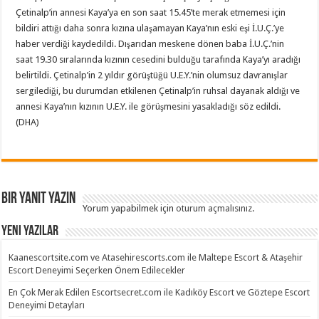
Çetinalp’in annesi Kaya’ya en son saat 15.45’te merak etmemesi için
bildiri attığı daha sonra kızına ulaşamayan Kaya’nın eski eşi İ.U.Ç.’ye
haber verdiği kaydedildi. Dışarıdan meskene dönen baba İ.U.Ç.’nin
saat 19.30 sıralarında kızının cesedini bulduğu tarafında Kaya’yı aradığı
belirtildi. Çetinalp’in 2 yıldır görüştüğü U.E.Y.’nin olumsuz davranışlar
sergilediği, bu durumdan etkilenen Çetinalp’in ruhsal dayanak aldığı ve
annesi Kaya’nın kızının U.E.Y. ile görüşmesini yasakladığı söz edildi.
(DHA)
Bir yanıt yazın
Yorum yapabilmek için
oturum açmalısınız
.
Yeni Yazılar
Kaanescortsite.com ve Atasehirescorts.com ile Maltepe Escort & Ataşehir
Escort Deneyimi Seçerken Önem Edilecekler
En Çok Merak Edilen Escortsecret.com ile Kadıköy Escort ve Göztepe Escort
Deneyimi Detayları