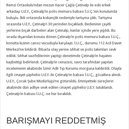
Remzi Ortaokulu’ndan mezun Hacer Çağla Çetinalp ile eski erkek
arkadaşı U.E.Y., Çetinalp’in polis memuru babası İ.U.Ç.’nin konutunda
buluştu. İkili ortasında kıskançlık nedeniyle tartışma çıktı. Tartışma
sırasında U.E.Y., Çetinalp’i 30 yerinden bıçakladı. Bedeninin çeşitli
yerlerine bıçak darbeleri alan Çetinalp, kanlar içinde yere yığıldı. Bu
sırada dışarıdan konuta dönen Çetinalp’in polis memuru babası İ.U.Ç.,
konutta kızının cansız vücuduyla karşılaştı. İ.U.Ç., durumu 112 Acil Davet
Merkezi’ne bildirdi. İhbarla olay yerine sıhhat ve polis takımları sevk
edildi. Sıhhat vazifelilerinin yaptığı denetimde Çetinalp’in hayatını
kaybettiği belirlendi. Çetinalp’in cenazesi, savcı tarafından yapılan
incelemenin akabinde İzmir Adli Tıp Kurumu morguna kaldırıldı. Olayla
ilgili cinayet şüphelisi U.E.Y. ile Çetinalp’in babası İ.U.Ç., gözaltına alındı.
U.E.Y., Çocuk Şube Müdürlüğü’ne götürüldü. Emniyetteki süreçlerin
akabinde dün adliye sevk edilen cinayet şüphelisi U.E.Y. tutuklandı.
Çetinalp’in babası İ.U.Ç. ise hür bırakıldı.
BARIŞMAYI REDDETMİŞ