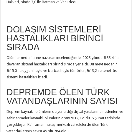
Hakkari, binde 3,0 ile Batman ve Van izledi.
DOLAŞIM SİSTEMLERİ
HASTALIKLARI BİRİNCİ
SIRADA
Ölümler nedenlerine nazaran incelendiğinde, 2023 yılında %33,4 ile
deveran sistemi hastalıkları birinci sırada yer aldı. Bu mevt nedenini
%15,0 ile uygun huylu ve berbat huylu tümörler, %13,2 ile teneffüs
sistemi hastalıkları izledi.
DEPREMDE ÖLEN TÜRK
VATANDAŞLARININ SAYISI
Deprem kaynaklı ölümlerin de yer aldığı dışsal yaralanma nedenleri ve
zehirlenmeler kaynaklı ölümlerin oranı %12,3 oldu. 6 Şubat tarihinde
gerçekleşen Kahramanmaraş merkezli zelzelelerde ölen Türk
vatandaşlarının sayısı 45 bin 784 oldu.