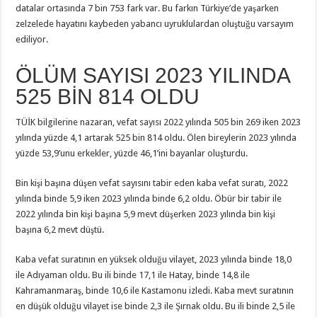
datalar ortasında 7 bin 753 fark var. Bu farkın Türkiye’de yaşarken
zelzelede hayatını kaybeden yabancı uyruklulardan oluştuğu varsayım
ediliyor.
ÖLÜM SAYISI 2023 YILINDA
525 BİN 814 OLDU
TÜİK bilgilerine nazaran, vefat sayısı 2022 yılında 505 bin 269 iken 2023
yılında yüzde 4,1 artarak 525 bin 814 oldu. Ölen bireylerin 2023 yılında
yüzde 53,9’unu erkekler, yüzde 46,1’ini bayanlar oluşturdu.
Bin kişi başına düşen vefat sayısını tabir eden kaba vefat suratı, 2022
yılında binde 5,9 iken 2023 yılında binde 6,2 oldu. Öbür bir tabir ile
2022 yılında bin kişi başına 5,9 mevt düşerken 2023 yılında bin kişi
başına 6,2 mevt düştü.
Kaba vefat suratının en yüksek olduğu vilayet, 2023 yılında binde 18,0
ile Adıyaman oldu. Bu ili binde 17,1 ile Hatay, binde 14,8 ile
Kahramanmaraş, binde 10,6 ile Kastamonu izledi. Kaba mevt suratının
en düşük olduğu vilayet ise binde 2,3 ile Şırnak oldu. Bu ili binde 2,5 ile