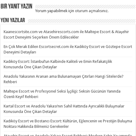
Bir yanıt yazın
Yorum yapabilmek için
oturum açmalısınız
.
Yeni Yazılar
Kaanescortsite.com ve Atasehirescorts.com ile Maltepe Escort & Ataşehir
Escort Deneyimi Seçerken Önem Edilecekler
En Çok Merak Edilen Escortsecret.com ile Kadıköy Escort ve Göztepe Escort
Deneyimi Detayları
Kadıköy Escort: İstanbul’un Kalbinde Kaliteli ve Emin Refakatçilik
Konusunda Öne Çıkan Detaylar
Anadolu Yakasının Aranan ama Bulunamayan Çıtırları Hangi Sitelerde?
Rehberi
Maltepe Escort ve Profesyonel Seksi İşçiliği: Seksin Gücünün Yanında
Özenli Keyif Rehberi
Kartal Escort ve Anadolu Yakası’nın Sahil Hattında Ayrıcalıklı Buluşmalar
Konusunda Öne Çıkan Detaylar
Kadıköy Escort ve Bostancı Escort: Kültürün, Eğlencenin ve Prestijin Buluşma
Noktası Hakkında Bilmeniz Gerekenler
Ataşehir Escort ve Anadolu Yakası Escort Rehberi: Modern Şehir Yaşamında