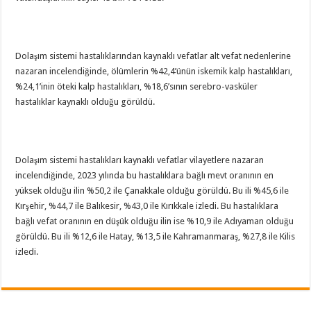
Dolaşım sistemi hastalıklarından kaynaklı vefatlar alt vefat nedenlerine
nazaran incelendiğinde, ölümlerin %42,4’ünün iskemik kalp hastalıkları,
%24,1’inin öteki kalp hastalıkları, %18,6’sının serebro-vasküler
hastalıklar kaynaklı olduğu görüldü.
Dolaşım sistemi hastalıkları kaynaklı vefatlar vilayetlere nazaran
incelendiğinde, 2023 yılında bu hastalıklara bağlı mevt oranının en
yüksek olduğu ilin %50,2 ile Çanakkale olduğu görüldü. Bu ili %45,6 ile
Kırşehir, %44,7 ile Balıkesir, %43,0 ile Kırıkkale izledi. Bu hastalıklara
bağlı vefat oranının en düşük olduğu ilin ise %10,9 ile Adıyaman olduğu
görüldü. Bu ili %12,6 ile Hatay, %13,5 ile Kahramanmaraş, %27,8 ile Kilis
izledi.