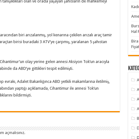
 tanışıklıkları olan ve orada yaşayan şahısların de mahkemeyi
Kadı
Amer
Burs
Hal F
aracından biri arızalanmış, yol kenarına çekilen arızalı araç tamir
Bira
ki araçtan birisi buradaki 3 ATV’ye çarpmış, yaralanan 5 şahıstan
Fiyat
ihantimur’un olay yerine gelen annesi Aksiyon Tok’un aracıyla
Kate
binde da ABD’ye gittikleri tespit edilmişti.
A
lep evrakı, Adalet Bakanlığınca ABD yetkili makamlarına iletilmiş,
bından yaptığı açıklamada, Cihantimur ile annesi Tok’un
A
larını bildirmişti.
A
A
B
D
um açmalısınız
.