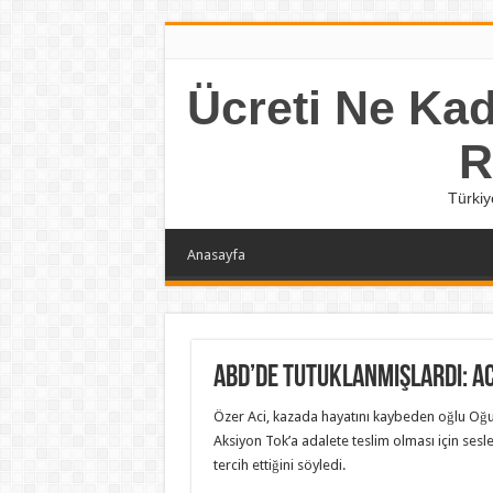
Ücreti Ne Kada
R
Türkiy
Anasayfa
ABD’de tutuklanmışlardı: Aci
Özer Aci, kazada hayatını kaybeden oğlu Oğuz 
Aksiyon Tok’a adalete teslim olması için sesl
tercih ettiğini söyledi.