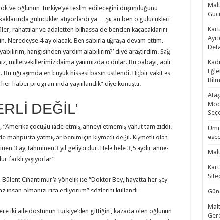
Malt
ok ve oğlunun Türkiye’ye teslim edileceğini düşündüğünü
Gücü
kaklarında gülücükler atıyorlardı ya… Şu an ben o gülücükleri
Kart
er, rahattılar ve adaletten bilhassa de benden kaçacaklarını
Ayrı
ün. Neredeyse 4 ay olacak. Ben sabırla uğraşa devam ettim.
Deta
yabilirim, hangisinden yardım alabilirim?’ diye araştırdım. Sağ
z, milletvekillerimiz daima yanımızda oldular. Bu babayı, acılı
Kadı
Eğle
 Bu uğraşımda en büyük hissesi basın üstlendi. Hiçbir vakit es
Bilm
 her haber programında yayınlandık” diye konuştu.
Ataş
Mode
RLİ DEĞİL’
Seçe
 “Amerika çocuğu iade etmiş, anneyi etmemiş yahut tam zıddı.
Ümra
esco
de mahpusta yatmışlar benim için kıymetli değil. Kıymetli olan
inen 3 ay, tahminen 3 yıl geliyordur. Hele hele 3,5 aydır anne-
Malt
ür farklı yaşıyorlar”
Kart
Site
 Bülent Cihantimur’a yönelik ise “Doktor Bey, hayatta her şey
az insan olmanızı rica ediyorum” sözlerini kullandı.
Günc
Malt
e iki aile dostunun Türkiye’den gittiğini, kazada ölen oğlunun
Gere