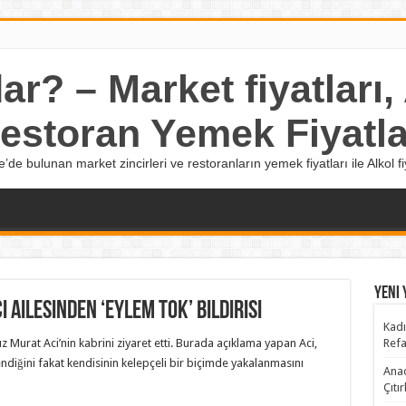
r? – Market fiyatları, A
estoran Yemek Fiyatla
e’de bulunan market zincirleri ve restoranların yemek fiyatları ile Alkol fiy
Yeni 
 ailesinden ‘Eylem Tok’ bildirisi
Kadı
Murat Aci’nin kabrini ziyaret etti. Burada açıklama yapan Aci,
Refa
endiğini fakat kendisinin kelepçeli bir biçimde yakalanmasını
Anad
Çıtı