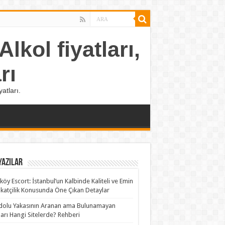
lkol fiyatları,
rı
atları.
Yazılar
köy Escort: İstanbul’un Kalbinde Kaliteli ve Emin
katçilik Konusunda Öne Çıkan Detaylar
olu Yakasının Aranan ama Bulunamayan
rları Hangi Sitelerde? Rehberi