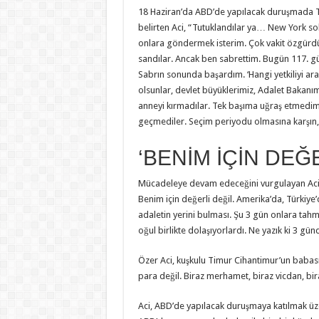
18 Haziran’da ABD’de yapılacak duruşmada T
belirten Aci, “Tutuklandılar ya… New York so
onlara göndermek isterim. Çok vakit özgürdül
sandılar. Ancak ben sabrettim. Bugün 117. g
Sabrın sonunda başardım. ‘Hangi yetkiliyi ara
olsunlar, devlet büyüklerimiz, Adalet Bakanımı
anneyi kırmadılar. Tek başıma uğraş etmedim.
geçmediler. Seçim periyodu olmasına karşın,
‘BENİM İÇİN DEĞE
Mücadeleye devam edeceğini vurgulayan Aci,
Benim için değerli değil. Amerika’da, Türkiye’
adaletin yerini bulması. Şu 3 gün onlara tahm
oğul birlikte dolaşıyorlardı. Ne yazık ki 3 günd
Özer Aci, kuşkulu Timur Cihantimur’un babası
para değil. Biraz merhamet, biraz vicdan, bir
Aci, ABD’de yapılacak duruşmaya katılmak üzer