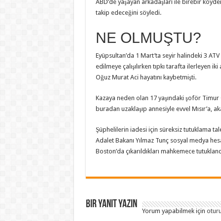
ABD’de yaşayan arkadaşları ile birebir köyden
takip edeceğini söyledi.
NE OLMUŞTU?
Eyüpsultan’da 1 Mart’ta seyir halindeki 3 ATV 
edilmeye çalışılırken tıpkı tarafta ilerleyen i
Oğuz Murat Aci hayatını kaybetmişti.
Kazaya neden olan 17 yaşındaki şoför Timur C
buradan uzaklaşıp annesiyle evvel Mısır’a, aka
Şüphelilerin iadesi için süreksiz tutuklama ta
Adalet Bakanı Yılmaz Tunç sosyal medya hesa
Boston’da çıkarıldıkları mahkemece tutuklandık
Bir yanıt yazın
Yorum yapabilmek için
otur