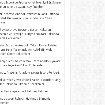
epe Escort ve Profesyonel Seksi İşçiliği: Seksin
nün Yanında Özenli Keyif Rehberi
al Escort ve Anadolu Yakası’nın Sahil Hattında
calıklı Buluşmalar Konusunda Öne Çıkan
ylar
köy Escort ve Bostancı Escort: Kültürün,
ncenin ve Prestijin Buluşma Noktası Hakkında
eniz Gerekenler
ehir Escort ve Anadolu Yakası Escort Rehberi:
rn Şehir Yaşamında Ayrıcalıklı Bir Mola
rken Önem Edilecekler
niye ilçesi başta olmak üzere anadolu yakası
rtları Seçerken Dikkat Edilecekler
epe, Ataşehir: Anadolu Yakası Escort Rehberi.
al ve Yakın Çevresindeki Kaliteli Escortlar Hangi
de? Hakkında Bilmeniz Gerekenler
el Ümraniye escort Rehberi Rehberi
epe escort Rehberi Hakkında Bilmeniz
kenler