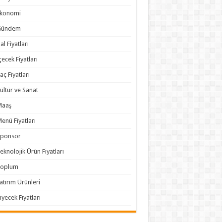
Ekonomi
Gündem
al Fiyatları
çecek Fiyatları
laç Fiyatları
ültür ve Sanat
Maaş
enü Fiyatları
Sponsor
eknolojik Ürün Fiyatları
Toplum
atırım Ürünleri
iyecek Fiyatları