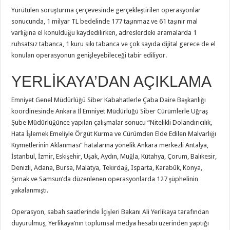
Yürütülen soruşturma çerçevesinde gerçekleştirilen operasyonlar
sonucunda, 1 milyar TL bedelinde 177 taşınmaz ve 61 taşınır mal
varlığına el konulduğu kaydedilirken, adreslerdeki aramalarda 1
ruhsatsız tabanca, 1 kuru sıkı tabanca ve çok sayıda dijital gerece de el
konulan operasyonun genişleyebileceği tabir ediliyor.
YERLİKAYA’DAN AÇIKLAMA
Emniyet Genel Müdürlüğü Siber Kabahatlerle Çaba Daire Başkanlığı
koordinesinde Ankara İl Emniyet Müdürlüğü Siber Cürümlerle Uğraş
Şube Müdürlüğünce yapılan çalışmalar sonucu “Nitelikli Dolandırıcılık,
Hata İşlemek Emeliyle Örgüt Kurma ve Cürümden Elde Edilen Malvarlığı
Kıymetlerinin Aklanması” hatalarına yönelik Ankara merkezli Antalya,
İstanbul, İzmir, Eskişehir, Uşak, Aydın, Muğla, Kütahya, Çorum, Balıkesir,
Denizli, Adana, Bursa, Malatya, Tekirdağ, Isparta, Karabük, Konya,
Şırnak ve Samsun’da düzenlenen operasyonlarda 127 şüphelinin
yakalanmıştı.
Operasyon, sabah saatlerinde İçişleri Bakanı Ali Yerlikaya tarafından
duyurulmuş, Yerlikaya’nın toplumsal medya hesabı üzerinden yaptığı