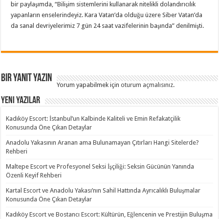
bir paylaşımda, “Bilişim sistemlerini kullanarak nitelikli dolandırıcılık
yapanların enselerindeyiz. Kara Vatan’da olduğu üzere Siber Vatan’da
da sanal devriyelerimiz 7 gün 24 saat vazifelerinin başında” denilmişti.
Bir yanıt yazın
Yorum yapabilmek için
oturum açmalısınız
.
Yeni Yazılar
Kadıköy Escort: İstanbul’un Kalbinde Kaliteli ve Emin Refakatçilik
Konusunda Öne Çıkan Detaylar
Anadolu Yakasının Aranan ama Bulunamayan Çıtırları Hangi Sitelerde?
Rehberi
Maltepe Escort ve Profesyonel Seksi İşçiliği: Seksin Gücünün Yanında
Özenli Keyif Rehberi
Kartal Escort ve Anadolu Yakası’nın Sahil Hattında Ayrıcalıklı Buluşmalar
Konusunda Öne Çıkan Detaylar
Kadıköy Escort ve Bostancı Escort: Kültürün, Eğlencenin ve Prestijin Buluşma