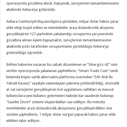
operasyonla gözaltına alındı. Kapışmak, süreçlerinin tamamlanmasının
akabinde Ankara’ya götürüldü.
Ankara Cumhuriyet Başsavcılığınca yürütülen, milyar dolar haksız yarar
elde ettiği tespit edilen ve memleketler arası dolandırıcılık aksiyonu
gerçekleştiren 127 şüphelinin yakalandığı soruşturma çerçevesinde
gözaltına alınan Aşkım Kapışmak’ın, süreçlerinin tamamlanmasının
akabinde polis tarafından soruşturmanın yürütüldüğü Ankara’ya
götürüldüğü öğrenildi.
İHA’nın haberine nazaran bu sabah düzenlenen ve “Sibergöz-42” ismi
verilen operasyonda yakalanan şüphelilerin, “Smart Trade Coin” isimli
kelamda kripto varlık alım/satım platformu üzerinden “Sıfır Risk İle
Yüksek Kazanç” vaadiyle vatandaşları yatırıma yönlendirildiği, otomatik
al-sat süreçlerini gerçekleştiren bot uygulaması sattıkları ve mevcut
kullanıcılara yeni kullanıcı getirmeleri halinde kar vaadinde bulunup
“Saadet Zinciri” sistemi oluşturdukları sav ediliyor. Bu metotla
memleketler arası dolandırıcılık aksiyonunu gerçekleştirdikleri öne
sürülen şüphelilerin, 1 milyar dolar vurgun yaparak haksız yarar elde
ettikleri tabir ediliyor.