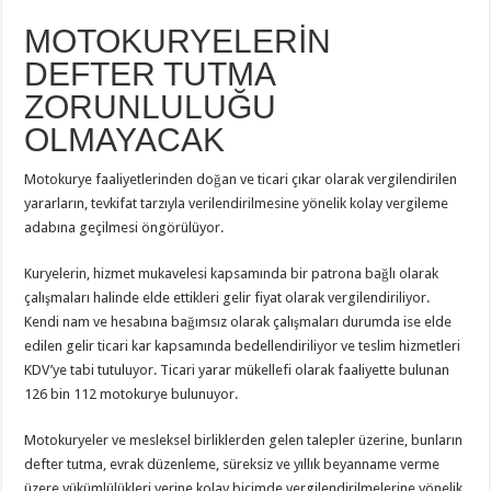
MOTOKURYELERİN
DEFTER TUTMA
ZORUNLULUĞU
OLMAYACAK
Motokurye faaliyetlerinden doğan ve ticari çıkar olarak vergilendirilen
yararların, tevkifat tarzıyla verilendirilmesine yönelik kolay vergileme
adabına geçilmesi öngörülüyor.
Kuryelerin, hizmet mukavelesi kapsamında bir patrona bağlı olarak
çalışmaları halinde elde ettikleri gelir fiyat olarak vergilendiriliyor.
Kendi nam ve hesabına bağımsız olarak çalışmaları durumda ise elde
edilen gelir ticari kar kapsamında bedellendiriliyor ve teslim hizmetleri
KDV’ye tabi tutuluyor. Ticari yarar mükellefi olarak faaliyette bulunan
126 bin 112 motokurye bulunuyor.
Motokuryeler ve mesleksel birliklerden gelen talepler üzerine, bunların
defter tutma, evrak düzenleme, süreksiz ve yıllık beyanname verme
üzere yükümlülükleri yerine kolay biçimde vergilendirilmelerine yönelik