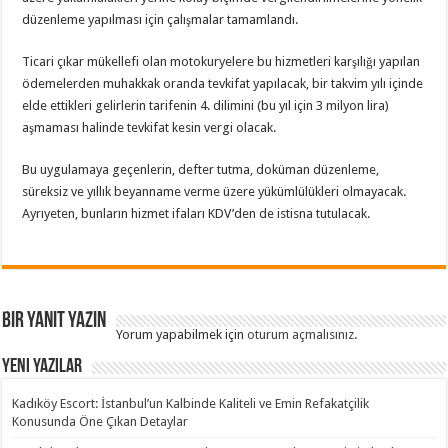
düzenleme yapılması için çalışmalar tamamlandı.
Ticari çıkar mükellefi olan motokuryelere bu hizmetleri karşılığı yapılan
ödemelerden muhakkak oranda tevkifat yapılacak, bir takvim yılı içinde
elde ettikleri gelirlerin tarifenin 4. dilimini (bu yıl için 3 milyon lira)
aşmaması halinde tevkifat kesin vergi olacak.
Bu uygulamaya geçenlerin, defter tutma, doküman düzenleme,
süreksiz ve yıllık beyanname verme üzere yükümlülükleri olmayacak.
Ayrıyeten, bunların hizmet ifaları KDV’den de istisna tutulacak.
Bir yanıt yazın
Yorum yapabilmek için
oturum açmalısınız
.
Yeni Yazılar
Kadıköy Escort: İstanbul’un Kalbinde Kaliteli ve Emin Refakatçilik
Konusunda Öne Çıkan Detaylar