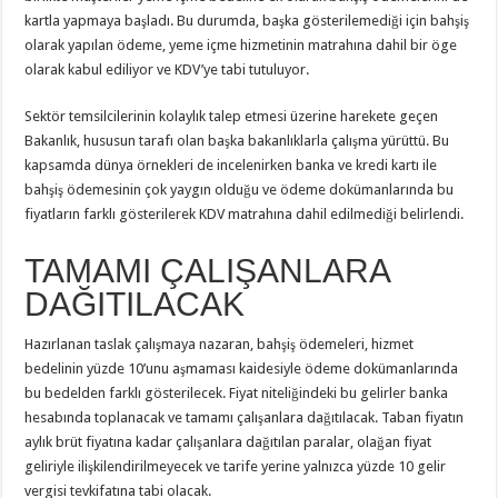
kartla yapmaya başladı. Bu durumda, başka gösterilemediği için bahşiş
olarak yapılan ödeme, yeme içme hizmetinin matrahına dahil bir öge
olarak kabul ediliyor ve KDV’ye tabi tutuluyor.
Sektör temsilcilerinin kolaylık talep etmesi üzerine harekete geçen
Bakanlık, hususun tarafı olan başka bakanlıklarla çalışma yürüttü. Bu
kapsamda dünya örnekleri de incelenirken banka ve kredi kartı ile
bahşiş ödemesinin çok yaygın olduğu ve ödeme dokümanlarında bu
fiyatların farklı gösterilerek KDV matrahına dahil edilmediği belirlendi.
TAMAMI ÇALIŞANLARA
DAĞITILACAK
Hazırlanan taslak çalışmaya nazaran, bahşiş ödemeleri, hizmet
bedelinin yüzde 10’unu aşmaması kaidesiyle ödeme dokümanlarında
bu bedelden farklı gösterilecek. Fiyat niteliğindeki bu gelirler banka
hesabında toplanacak ve tamamı çalışanlara dağıtılacak. Taban fiyatın
aylık brüt fiyatına kadar çalışanlara dağıtılan paralar, olağan fiyat
geliriyle ilişkilendirilmeyecek ve tarife yerine yalnızca yüzde 10 gelir
vergisi tevkifatına tabi olacak.