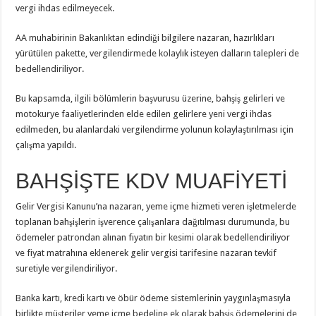
vergi ihdas edilmeyecek.
AA muhabirinin Bakanlıktan edindiği bilgilere nazaran, hazırlıkları
yürütülen pakette, vergilendirmede kolaylık isteyen dalların talepleri de
bedellendiriliyor.
Bu kapsamda, ilgili bölümlerin başvurusu üzerine, bahşiş gelirleri ve
motokurye faaliyetlerinden elde edilen gelirlere yeni vergi ihdas
edilmeden, bu alanlardaki vergilendirme yolunun kolaylaştırılması için
çalışma yapıldı.
BAHŞİŞTE KDV MUAFİYETİ
Gelir Vergisi Kanunu’na nazaran, yeme içme hizmeti veren işletmelerde
toplanan bahşişlerin işverence çalışanlara dağıtılması durumunda, bu
ödemeler patrondan alınan fiyatın bir kesimi olarak bedellendiriliyor
ve fiyat matrahına eklenerek gelir vergisi tarifesine nazaran tevkif
suretiyle vergilendiriliyor.
Banka kartı, kredi kartı ve öbür ödeme sistemlerinin yaygınlaşmasıyla
birlikte müşteriler yeme içme bedeline ek olarak bahşiş ödemelerini de