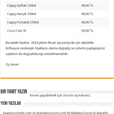
Cappy Şeftali 250ml
49,00 TL
Cappy Karışık 250ml
49,00 TL
Cappy Portakal 250ml
49,00 TL
Coca Cola 1lt
59,00 TL
Buradaki fiyatlar, 2024 yılının Nisan ayı periyodu için aktüeldir.
Enflasyon nedeniyle fiyatların daima değiştiği ve sizlerle paylaştığımız
sayıların da değişebileceği unutulmamalıdır.
Oy Verin!
Bir yanıt yazın
Yorum yapabilmek için
oturum açmalısınız
.
Yeni Yazılar
Kaanescortsite.com ve Atasehirescorts.com ile Maltepe Escort & Ataşehir