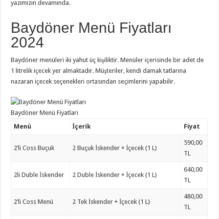
yazımızın devamında.
Baydöner Menü Fiyatları
2024
Baydöner menüleri iki yahut üç kişiliktir. Menüler içerisinde bir adet de
1 litrelik içecek yer almaktadır. Müşteriler, kendi damak tatlarına
nazaran içecek seçenekleri ortasından seçimlerini yapabilir.
Baydöner Menü Fiyatları
Menü
İçerik
Fiyat
590,00
2’li Coss Buçuk
2 Buçuk İskender + İçecek (1 L)
TL
640,00
2li Duble İskender
2 Duble İskender + İçecek (1 L)
TL
480,00
2’li Coss Menü
2 Tek İskender + İçecek (1 L)
TL