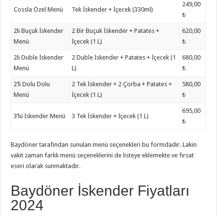
249,00
Cossla Özel Menü
Tek İskender + İçecek (330ml)
₺
2li Buçuk İskender
2 Bir Buçuk İskender + Patates +
620,00
Menü
İçecek (1 L)
₺
2li Duble İskender
2 Duble İskender + Patates + İçecek (1
680,00
Menü
L)
₺
2’li Dolu Dolu
2 Tek İskender + 2 Çorba + Patates +
580,00
Menü
İçecek (1 L)
₺
695,00
3’lü İskender Menü
3 Tek İskender + İçecek (1 L)
₺
Baydöner tarafından sunulan menü seçenekleri bu formdadır. Lakin
vakit zaman farklı menü seçeneklerini de listeye eklemekte ve fırsat
eseri olarak sunmaktadır.
Baydöner İskender Fiyatları
2024