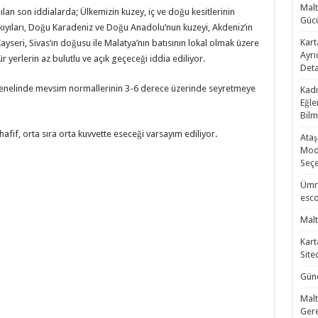
Malt
an son iddialarda; Ülkemizin kuzey, iç ve doğu kesitlerinin
Gücü
kıyıları, Doğu Karadeniz ve Doğu Anadolu’nun kuzeyi, Akdeniz’in
Kart
Kayseri, Sivas’ın doğusu ile Malatya’nın batısının lokal olmak üzere
Ayrı
 yerlerin az bulutlu ve açık geçeceği iddia ediliyor.
Deta
 genelinde mevsim normallerinin 3-6 derece üzerinde seyretmeye
Kadı
Eğle
Bilm
afif, orta sıra orta kuvvette eseceği varsayım ediliyor.
Ataş
Mode
Seçe
Ümra
esco
Malt
Kart
Site
Günc
Malt
Gere