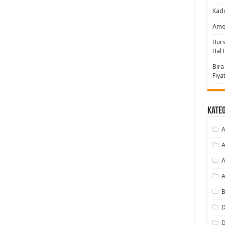
Kadı
Amer
Burs
Hal F
Bira
Fiyat
Kate
A
A
A
A
B
D