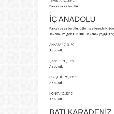
ISPARTA °C, 35°C
Parçalı ve az bulutlu
İÇ ANADOLU
Parçalı ve az bulutlu, öğlen saatlerinde Niğde 
sağanak ve gök gürültülü sağanak yağışlı geçe
ANKARA °C, 31°C
Az bulutlu
ÇANKIRI °C, 33°C
Az bulutlu
ESKİŞEHİR °C, 32°C
Az bulutlu
KONYA °C, 33°C
Az bulutlu
BATI KARADENİZ