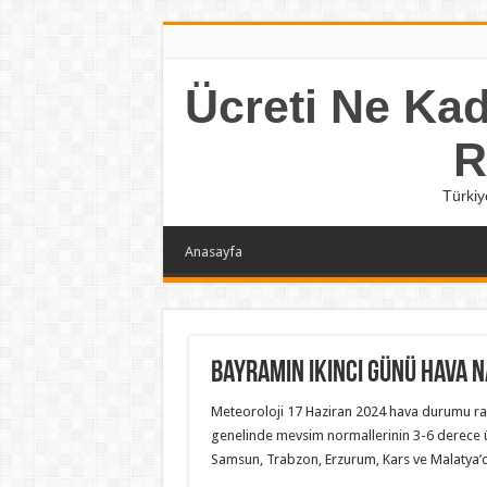
Ücreti Ne Kada
R
Türkiy
Anasayfa
Bayramın ikinci günü hava n
Meteoroloji 17 Haziran 2024 hava durumu rap
genelinde mevsim normallerinin 3-6 derece ü
Samsun, Trabzon, Erzurum, Kars ve Malatya’d