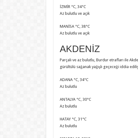
İZMİR °C, 34°C
Az bulutlu ve açık
MANİSA °C, 38°C
Az bulutlu ve açık
AKDENİZ
Parçalı ve az bulutlu, Burdur etrafları ile 
gürültülü sağanak yağışlı geçeceği iddia edili
ADANA °C, 34°C
Az bulutlu
ANTALYA °C, 30°C
Az bulutlu
HATAY °C, 31°C
Az bulutlu