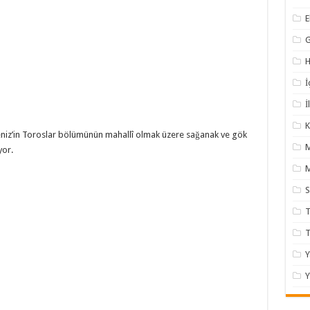
H
İ
İ
K
Akdeniz’in Toroslar bölümünün mahallî olmak üzere sağanak ve gök
yor.
M
T
Y
Y