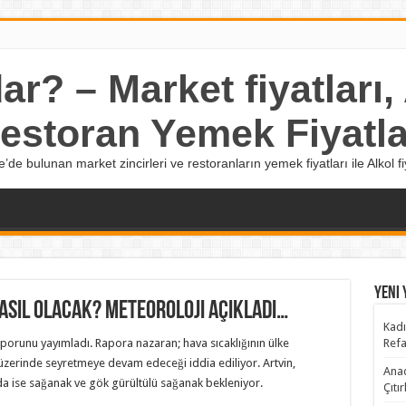
r? – Market fiyatları, A
estoran Yemek Fiyatla
e’de bulunan market zincirleri ve restoranların yemek fiyatları ile Alkol fiy
Yeni 
asıl olacak? Meteoroloji açıkladı…
Kadı
orunu yayımladı. Rapora nazaran; hava sıcaklığının ülke
Refa
zerinde seyretmeye devam edeceği iddia ediliyor. Artvin,
Anad
a ise sağanak ve gök gürültülü sağanak bekleniyor.
Çıtı