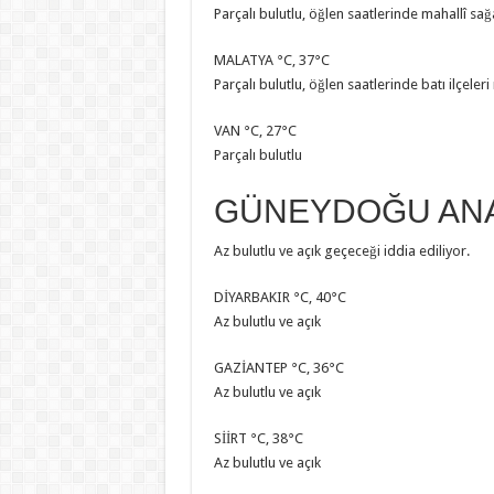
Parçalı bulutlu, öğlen saatlerinde mahallî sa
MALATYA °C, 37°C
Parçalı bulutlu, öğlen saatlerinde batı ilçele
VAN °C, 27°C
Parçalı bulutlu
GÜNEYDOĞU AN
Az bulutlu ve açık geçeceği iddia ediliyor.
DİYARBAKIR °C, 40°C
Az bulutlu ve açık
GAZİANTEP °C, 36°C
Az bulutlu ve açık
SİİRT °C, 38°C
Az bulutlu ve açık