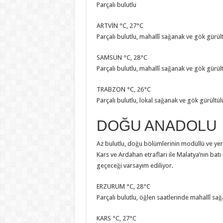
Parçalı bulutlu
ARTVİN °C, 27°C
Parçalı bulutlu, mahallî sağanak ve gök gürült
SAMSUN °C, 28°C
Parçalı bulutlu, mahallî sağanak ve gök gürült
TRABZON °C, 26°C
Parçalı bulutlu, lokal sağanak ve gök gürültül
DOĞU ANADOLU
Az bulutlu, doğu bölümlerinin modüllü ve yer
Kars ve Ardahan etrafları ile Malatya’nın batı
geçeceği varsayım ediliyor.
ERZURUM °C, 28°C
Parçalı bulutlu, öğlen saatlerinde mahallî sa
KARS °C, 27°C