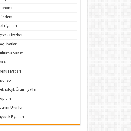
Ekonomi
Gündem
al Fiyatları
çecek Fiyatları
laç Fiyatları
ültür ve Sanat
Maaş
enü Fiyatları
Sponsor
eknolojik Ürün Fiyatları
Toplum
atırım Ürünleri
iyecek Fiyatları