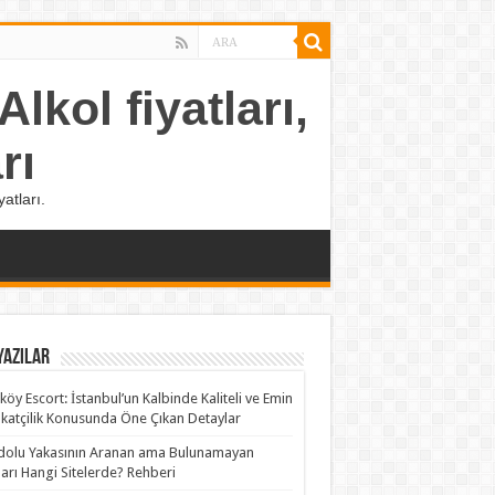
lkol fiyatları,
rı
atları.
Yazılar
köy Escort: İstanbul’un Kalbinde Kaliteli ve Emin
katçilik Konusunda Öne Çıkan Detaylar
olu Yakasının Aranan ama Bulunamayan
rları Hangi Sitelerde? Rehberi