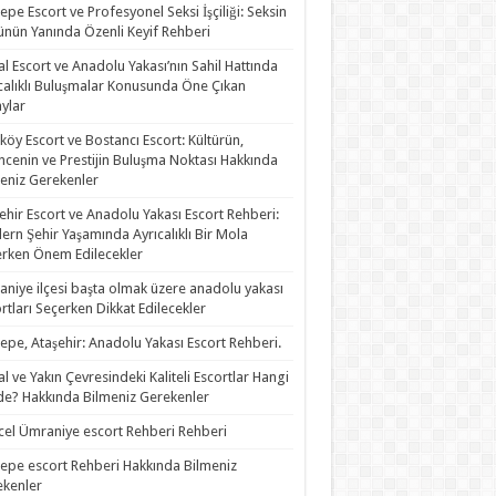
epe Escort ve Profesyonel Seksi İşçiliği: Seksin
nün Yanında Özenli Keyif Rehberi
al Escort ve Anadolu Yakası’nın Sahil Hattında
calıklı Buluşmalar Konusunda Öne Çıkan
ylar
köy Escort ve Bostancı Escort: Kültürün,
ncenin ve Prestijin Buluşma Noktası Hakkında
eniz Gerekenler
ehir Escort ve Anadolu Yakası Escort Rehberi:
rn Şehir Yaşamında Ayrıcalıklı Bir Mola
rken Önem Edilecekler
niye ilçesi başta olmak üzere anadolu yakası
rtları Seçerken Dikkat Edilecekler
epe, Ataşehir: Anadolu Yakası Escort Rehberi.
al ve Yakın Çevresindeki Kaliteli Escortlar Hangi
de? Hakkında Bilmeniz Gerekenler
el Ümraniye escort Rehberi Rehberi
epe escort Rehberi Hakkında Bilmeniz
kenler