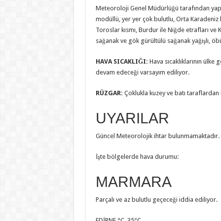
Meteoroloji Genel Müdürlüğü tarafından yapıl
modüllü, yer yer çok bulutlu, Orta Karadeniz 
Toroslar kısmı, Burdur ile Niğde etrafları ve 
sağanak ve gök gürültülü sağanak yağışlı, öbür
HAVA SICAKLIĞI:
Hava sıcaklıklarının ülke
devam edeceği varsayım ediliyor.
RÜZGAR:
Çoklukla kuzey ve batı taraflardan h
UYARILAR
Güncel Meteorolojik ihtar bulunmamaktadır.
İşte bölgelerde hava durumu:
MARMARA
Parçalı ve az bulutlu geçeceği iddia ediliyor.
EDİRNE °C, 35°C