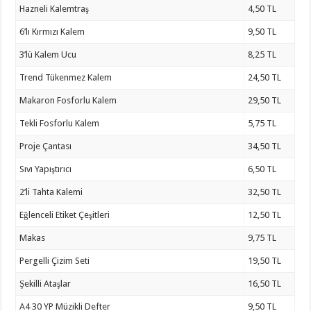
Hazneli Kalemtraş
4,50 TL
6’lı Kırmızı Kalem
9,50 TL
3’lü Kalem Ucu
8,25 TL
Trend Tükenmez Kalem
24,50 TL
Makaron Fosforlu Kalem
29,50 TL
Tekli Fosforlu Kalem
5,75 TL
Proje Çantası
34,50 TL
Sıvı Yapıştırıcı
6,50 TL
2’li Tahta Kalemi
32,50 TL
Eğlenceli Etiket Çeşitleri
12,50 TL
Makas
9,75 TL
Pergelli Çizim Seti
19,50 TL
Şekilli Ataşlar
16,50 TL
A4 30 YP Müzikli Defter
9,50 TL