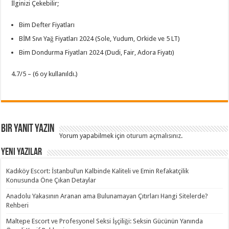
İlginizi Çekebilir;
Bim Defter Fiyatları
BİM Sıvı Yağ Fiyatları 2024 (Sole, Yudum, Orkide ve 5 LT)
Bim Dondurma Fiyatları 2024 (Dudi, Fair, Adora Fiyatı)
4.7/5 – (6 oy kullanıldı.)
Bir yanıt yazın
Yorum yapabilmek için
oturum açmalısınız
.
Yeni Yazılar
Kadıköy Escort: İstanbul’un Kalbinde Kaliteli ve Emin Refakatçilik
Konusunda Öne Çıkan Detaylar
Anadolu Yakasının Aranan ama Bulunamayan Çıtırları Hangi Sitelerde?
Rehberi
Maltepe Escort ve Profesyonel Seksi İşçiliği: Seksin Gücünün Yanında