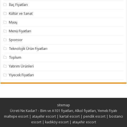
İlaç Fiyatları
Kültür ve Sanat
Maaş
Menü Fiyatları
Sponsor
Teknolojik Ürün Fiyatları
Toplum
Yatırım Ürünleri
Yiyecek Fiyatları
sitemap
Ücreti Ne Kadar? - Bim ve A101 fiyatları, Alkol fiyatları, Yemek Fiyatı
maltepe escort
|
ataşehir escort
|
kartal escort
|
pendik escort
|
bostancı
escort
|
kadıköy escort
|
ataşehir escort