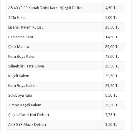
A5 40 YP PP Kapak Dikişli Kareli/Çizgili Defter
4,50 TL
24’lü Etiket
5,00 TL
Lisanslı Kalem Kutusu
39,50 TL
Beslenme Kabı
14,50 TL
Çelik Matara
89,00 TL
Kuru Boya Kalemi
49,00 TL
Silinebilir Pastel Boya
29,50 TL
Keçeli Kalem
29,50 TL
Kuru Boya Kalemi
29,50 TL
Suluboya Kabı
9,50 TL
Jumbo Keçeli Kalem
29,50 TL
Çizgili/Kareli Not Defteri
7,75 TL
A4 30 YP Müzik Defteri
9,50 TL