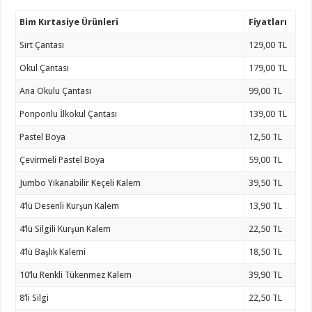
Bim Kırtasiye Ürünleri
Fiyatları
Sırt Çantası
129,00 TL
Okul Çantası
179,00 TL
Ana Okulu Çantası
99,00 TL
Ponponlu İlkokul Çantası
139,00 TL
Pastel Boya
12,50 TL
Çevirmeli Pastel Boya
59,00 TL
Jumbo Yıkanabilir Keçeli Kalem
39,50 TL
4’lü Desenli Kurşun Kalem
13,90 TL
4’lü Silgili Kurşun Kalem
22,50 TL
4’lü Başlık Kalemi
18,50 TL
10’lu Renkli Tükenmez Kalem
39,90 TL
8’li Silgi
22,50 TL