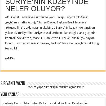
SURİYE’NİN KUZEYİNDE
NELER OLUYOR?
AKP Genel Başkanı ve Cumhurbaşkanı Recep Tayyip Erdoğan’ın
geçtiğimiz hafta yaptığı “Suriye Devlet Başkanı Esed ile ailece
görüşebiliriz” açıklamasının akabinde Suriye’nin kuzeyinde tansiyon
yükseldi. Türkiye’nin “Suriye Ulusal Ordusu” ilan ettiği silahlı güçlerin
kontrolündeki Afrin, Mare, El-Bab, Azez, El Rai ve İdlip’te çok sayıda
kişinin Türk bayraklarını indirerek, Türkiye’den giden araçlara saldırdığı
tez edildi.
(ANKA)
Bir yanıt yazın
Yorum yapabilmek için
oturum açmalısınız
.
Yeni Yazılar
Kadıköy Escort: İstanbul’un Kalbinde Kaliteli ve Emin Refakatçilik