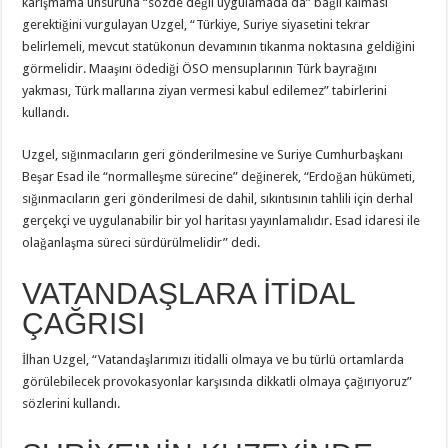
karışmama unsuruna “sözde değil uygulamada da” bağlı kalması
gerektiğini vurgulayan Uzgel, “Türkiye, Suriye siyasetini tekrar
belirlemeli, mevcut statükonun devamının tıkanma noktasına geldiğini
görmelidir. Maaşını ödediği ÖSO mensuplarının Türk bayrağını
yakması, Türk mallarına ziyan vermesi kabul edilemez” tabirlerini
kullandı.
Uzgel, sığınmacıların geri gönderilmesine ve Suriye Cumhurbaşkanı
Beşar Esad ile “normalleşme sürecine” değinerek, “Erdoğan hükümeti,
sığınmacıların geri gönderilmesi de dahil, sıkıntısının tahlili için derhal
gerçekçi ve uygulanabilir bir yol haritası yayınlamalıdır. Esad idaresi ile
olağanlaşma süreci sürdürülmelidir” dedi.
VATANDAŞLARA İTİDAL
ÇAĞRISI
İlhan Uzgel, “Vatandaşlarımızı itidalli olmaya ve bu türlü ortamlarda
görülebilecek provokasyonlar karşısında dikkatli olmaya çağırıyoruz”
sözlerini kullandı.