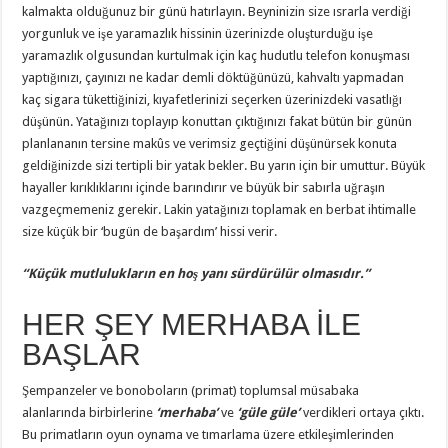
kalmakta olduğunuz bir günü hatırlayın. Beyninizin size ısrarla verdiği
yorgunluk ve işe yaramazlık hissinin üzerinizde oluşturduğu işe
yaramazlık olgusundan kurtulmak için kaç hudutlu telefon konuşması
yaptığınızı, çayınızı ne kadar demli döktüğünüzü, kahvaltı yapmadan
kaç sigara tükettiğinizi, kıyafetlerinizi seçerken üzerinizdeki vasatlığı
düşünün. Yatağınızı toplayıp konuttan çıktığınızı fakat bütün bir günün
planlananın tersine makûs ve verimsiz geçtiğini düşünürsek konuta
geldiğinizde sizi tertipli bir yatak bekler. Bu yarın için bir umuttur. Büyük
hayaller kırıklıklarını içinde barındırır ve büyük bir sabırla uğraşın
vazgeçmemeniz gerekir. Lakin yatağınızı toplamak en berbat ihtimalle
size küçük bir ‘bugün de başardım’ hissi verir.
‘‘Küçük mutlulukların en hoş yanı sürdürülür olmasıdır.’’
HER ŞEY MERHABA İLE
BAŞLAR
Şempanzeler ve bonoboların (primat) toplumsal müsabaka
alanlarında birbirlerine
‘merhaba’
ve
‘güle güle’
verdikleri ortaya çıktı.
Bu primatların oyun oynama ve tımarlama üzere etkileşimlerinden