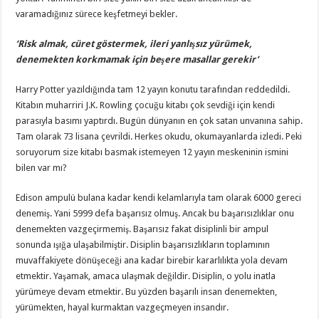
varamadığınız sürece keşfetmeyi bekler.
‘Risk almak, cüret göstermek, ileri yanlışsız yürümek,
denemekten korkmamak için beşere masallar gerekir’
Harry Potter yazıldığında tam 12 yayın konutu tarafından reddedildi.
Kitabın muharriri J.K. Rowling çocuğu kitabı çok sevdiği için kendi
parasıyla basımı yaptırdı. Bugün dünyanın en çok satan unvanına sahip.
Tam olarak 73 lisana çevrildi. Herkes okudu, okumayanlarda izledi. Peki
soruyorum size kitabı basmak istemeyen 12 yayın meskeninin ismini
bilen var mı?
Edison ampulü bulana kadar kendi kelamlarıyla tam olarak 6000 gereci
denemiş. Yani 5999 defa başarısız olmuş. Ancak bu başarısızlıklar onu
denemekten vazgeçirmemiş. Başarısız fakat disiplinli bir ampul
sonunda ışığa ulaşabilmiştir. Disiplin başarısızlıkların toplamının
muvaffakiyete dönüşeceği ana kadar birebir kararlılıkta yola devam
etmektir. Yaşamak, amaca ulaşmak değildir. Disiplin, o yolu inatla
yürümeye devam etmektir. Bu yüzden başarılı insan denemekten,
yürümekten, hayal kurmaktan vazgeçmeyen insandır.