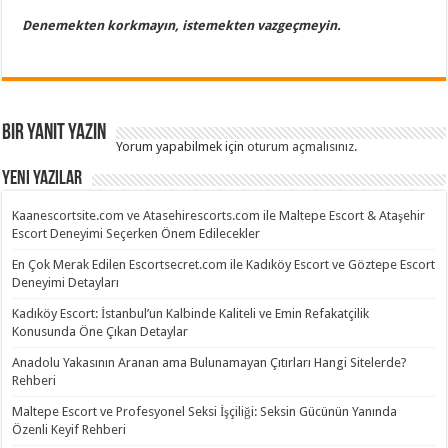
Denemekten korkmayın, istemekten vazgeçmeyin.
Bir yanıt yazın
Yorum yapabilmek için
oturum açmalısınız
.
Yeni Yazılar
Kaanescortsite.com ve Atasehirescorts.com ile Maltepe Escort & Ataşehir
Escort Deneyimi Seçerken Önem Edilecekler
En Çok Merak Edilen Escortsecret.com ile Kadıköy Escort ve Göztepe Escort
Deneyimi Detayları
Kadıköy Escort: İstanbul’un Kalbinde Kaliteli ve Emin Refakatçilik
Konusunda Öne Çıkan Detaylar
Anadolu Yakasının Aranan ama Bulunamayan Çıtırları Hangi Sitelerde?
Rehberi
Maltepe Escort ve Profesyonel Seksi İşçiliği: Seksin Gücünün Yanında
Özenli Keyif Rehberi