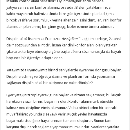
insanın konfor alanı neresidir? Uyunmadığınız anda nerede
yatıyorsanız sizin konfor alanınız orasıdır. Bizleri yataklarımızdan
kaldırmayan ruh halimiz aslında bize gün içeresinde planladığımız
birçok vazife ve sorumluluk yerine ahenge hissini dürtüler. Yani konfor
alanından planlanmış bir güne geçiş, bizler ismine birinci adımdır.
Disiplin sözü lisanımıza Fransızca
discipline
“1. eğitim, terbiye, 2. tahsil
dalı” sözcüğünden alıntıdır. İnsan kendini konfor alanı olan yataktan
çıkararak terbiye etmesiyle güne başlar. İkinci söz manasıyla da hayatı
boyunca bir öğretiye adapte eder.
Yatağımızda uyandığımız birinci saniyelerde öğrenme döngüsü başlar.
Disipline edilmiş ve öğretiyi daima ve planlı bir formda yapmamızı
sağlayan disiplin sözü bir aksiyona ne vakit dönüşür?
Eğer yatağınızı toplayarak güne başlar ve nizamı sağlarsanız, bu küçük
hareketiniz sizin birinci başarınız olur. Konfor alanını terk etmekle
kalmaz onu disipline etmiş olursunuz. Ve bu birinci adım bir sonraki
muvaffakiyet yolunda size şevk verir. Küçük şeyler hayatınızda
başarmak istediğiniz hayallerinizin temelini oluşturur. Bunun tam
karşıtını düşünerek sağlama yapmanız mümkündür. Saatlerce yatakta