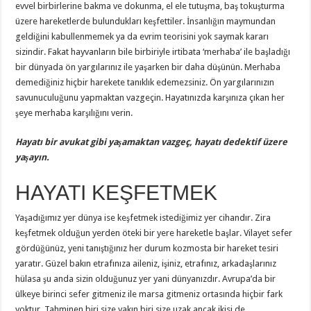
evvel birbirlerine bakma ve dokunma, el ele tutuşma, baş tokuşturma
üzere hareketlerde bulundukları keşfettiler. İnsanlığın maymundan
geldiğini kabullenmemek ya da evrim teorisini yok saymak kararı
sizindir. Fakat hayvanların bile birbiriyle irtibata ‘merhaba’ ile başladığı
bir dünyada ön yargılarınız ile yaşarken bir daha düşünün. Merhaba
demediğiniz hiçbir harekete tanıklık edemezsiniz. Ön yargılarınızın
savunuculuğunu yapmaktan vazgeçin. Hayatınızda karşınıza çıkan her
şeye merhaba karşılığını verin.
Hayatı bir avukat gibi yaşamaktan vazgeç, hayatı dedektif üzere
yaşayın.
HAYATI KEŞFETMEK
Yaşadığımız yer dünya ise keşfetmek istediğimiz yer cihandır. Zira
keşfetmek olduğun yerden öteki bir yere hareketle başlar. Vilayet sefer
gördüğünüz, yeni tanıştığınız her durum kozmosta bir hareket tesiri
yaratır. Güzel bakın etrafınıza aileniz, işiniz, etrafınız, arkadaşlarınız
hülasa şu anda sizin olduğunuz yer yani dünyanızdır. Avrupa’da bir
ülkeye birinci sefer gitmeniz ile marsa gitmeniz ortasında hiçbir fark
yoktur. Tahminen biri size yakın biri size uzak ancak ikisi de