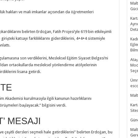
Malt
Gücü
ük hakları ve mali imkanlar açısından da öğretmenleri
Kart
Ayrı
Deta
ardıklarını belirten Erdoğan, Fatih Projesi’yle 619 bin etkileşimli
irişteki katsayı farklılıklarını giderdiklerini, 4+4+4 sistemiyle
Kadı
Eğle
nlattı.
Bilm
lamasına son verdiklerini, Mesleksel Eğitim Siyaset Belgesi’ni
Ataş
kuldan ortaokullarda mesleksel yönlendirme atölyelerinin
Mode
Seçe
diklerini lisana getirdi.
Ümra
’TE
esco
Malt
m Akademisi kurulmasıyla ilgili kanunun hazırlıklarını
Kart
rüşmeleri başlayacak.” bilgisini verdi.
Site
’ MESAJI
Günc
Malt
e çeşitli dersleri seçmeli hale getirdiklerini” belirten Erdoğan, bu
Gere