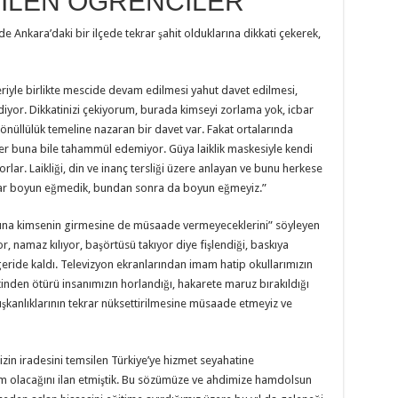
İLEN ÖĞRENCİLER
nkara’daki bir ilçede tekrar şahit olduklarına dikkati çekerek,
eriyle birlikte mescide devam edilmesi yahut davet edilmesi,
diyor. Dikkatinizi çekiyorum, burada kimseyi zorlama yok, icbar
önüllülük temeline nazaran bir davet var. Fakat ortalarında
eler buna bile tahammül edemiyor. Güya laiklik maskesiyle kendi
rlar. Laikliği, din ve inanç tersliği üzere anlayan ve bunu herkese
dar boyun eğmedik, bundan sonra da boyun eğmeyiz.”
tasına kimsenin girmesine de müsaade vermeyeceklerini” söyleyen
r, namaz kılıyor, başörtüsü takıyor diye fişlendiği, baskıya
k geride kaldı. Televizyon ekranlarından imam hatip okullarımızın
fetinden ötürü insanımızın horlandığı, hakarete maruz bırakıldığı
lışkanlıklarının tekrar nüksettirilmesine müsaade etmeyiz ve
zin iradesini temsilen Türkiye’ye hizmet seyahatine
im olacağını ilan etmiştik. Bu sözümüze ve ahdimize hamdolsun