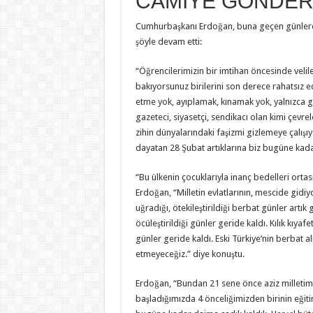
CAMİYE GÖNDER
Cumhurbaşkanı Erdoğan, buna geçen günlerde A
şöyle devam etti:
“Öğrencilerimizin bir imtihan öncesinde velil
bakıyorsunuz birilerini son derece rahatsız e
etme yok, ayıplamak, kınamak yok, yalnızca g
gazeteci, siyasetçi, sendikacı olan kimi çevr
zihin dünyalarındaki faşizmi gizlemeye çalışıyo
dayatan 28 Şubat artıklarına biz bugüne ka
“Bu ülkenin çocuklarıyla inanç bedelleri or
Erdoğan, “Milletin evlatlarının, mescide gidiyo
uğradığı, ötekileştirildiği berbat günler artı
öcüleştirildiği günler geride kaldı. Kılık kıya
günler geride kaldı. Eski Türkiye’nin berbat a
etmeyeceğiz.” diye konuştu.
Erdoğan, “Bundan 21 sene önce aziz milletimi
başladığımızda 4 önceliğimizden birinin eğit