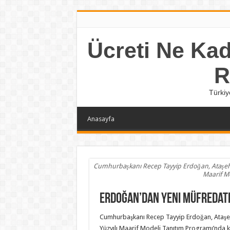
Ücreti Ne Kada
R
Türkiy
Anasayfa
Cumhurbaşkanı Recep Tayyip Erdoğan, Ataşehir
Maarif Mo
Erdoğan’dan yeni müfredatın
Cumhurbaşkanı Recep Tayyip Erdoğan, Ataşeh
Yüzyılı Maarif Modeli Tanıtım Programı’nda 