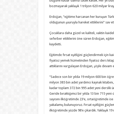
bugüne kadar daima sadık kaldık. Her yıl bütç
bozmayarak yaklaşık 1 trilyon 620 milyar lirayı
Erdoğan, “eğitime harcanan her kuruşun Türki
olduğunun şuuruyla hareket ettiklerini” sav ett
Çocuklara daha güzel ve kaliteli, vaktin kaid
seferber ettiklerini öne süren Erdoğan, eğiti
kaydetti.
Eğitimde fırsat eşitliğini güçlendirmek için k
fiyatsız yemek hizmetinden fiyatsız ders kit
attıklarını vurgulayan Erdoğan, şöyle devam et
“Sadece son bir yılda 19 milyon 600 bin öğre
milyon 385 bin adet yardımcı kaynak kitabını, 
kadar toplam 372 bin 995 adet yeni derslik 
Geride bıraktığımız bir yılda 13 bin 715 yeni 
sayısını ilköğretimde 23’e, ortaöğretimde ise
yakalamış bulunuyoruz. Fırsat eşitliğini güçle
ilköğretimde yüzde 98’e çıkardık. Yaklaşık 1