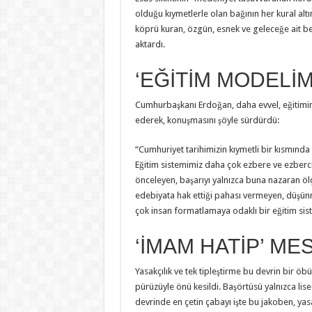
olduğu kıymetlerle olan bağının her kural a
köprü kuran, özgün, esnek ve geleceğe ait bekl
aktardı.
‘EĞİTİM MODELİ
Cumhurbaşkanı Erdoğan, daha evvel, eğitimin a
ederek, konuşmasını şöyle sürdürdü:
“Cumhuriyet tarihimizin kıymetli bir kısmında
Eğitim sistemimiz daha çok ezbere ve ezberc
önceleyen, başarıyı yalnızca buna nazaran ölç
edebiyata hak ettiği pahası vermeyen, düşün
çok insan formatlamaya odaklı bir eğitim siste
‘İMAM HATİP’ ME
Yasakçılık ve tek tipleştirme bu devrin bir öbü
pürüzüyle önü kesildi. Başörtüsü yalnızca lise
devrinde en çetin çabayı işte bu jakoben, yasa