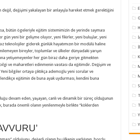
 değil, değişimi yakalayan bir anlayışla hareket etmek gerektiğini
H
rsa, bütün ögeleriyle eğitim sistemimizin de yerinde sayması
gün yeni bir gelişme oluyor, yeni fikirler, yeni buluşlar, yeni
İ
sız teknolojiler giderek günlük hayatımızın bir modülü haline
İ
yenilemeyen bireyler, toplumlar ve ülkeler dünyadaki yarışın
K
na yetişemeyenler her gün biraz daha geriye gitmekten
 bilgi ve maharetleri edinmenin vasıtası da eğitimdir. Değişim ve
Yeni bilgiler ortaya çıktıkça ademoğlu yeni sorular ve
M
nilendikçe eğitimin de buna ayak uydurması, kendini buna
T
uğu devam eden, yaşayan, canlı ve dinamik bir süreç olduğunun
ek, burada önemli olanın yenilenmeyle birlikte “köklerden
Y
Y
AVVURU’
ması” olduğunu, değerli olanın bu ülkenin varlığının, borçlu