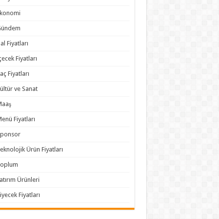
Ekonomi
Gündem
al Fiyatları
çecek Fiyatları
laç Fiyatları
ültür ve Sanat
Maaş
enü Fiyatları
Sponsor
eknolojik Ürün Fiyatları
Toplum
atırım Ürünleri
iyecek Fiyatları