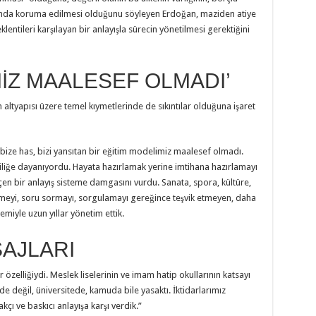
ltında koruma edilmesi olduğunu söyleyen Erdoğan, maziden atiye
entileri karşılayan bir anlayışla sürecin yönetilmesi gerektiğini
MİZ MAALESEF OLMADI’
ltyapısı üzere temel kıymetlerinde de sıkıntılar olduğuna işaret
 bize has, bizi yansıtan bir eğitim modelimiz maalesef olmadı.
iliğe dayanıyordu. Hayata hazırlamak yerine imtihana hazırlamayı
en bir anlayış sisteme damgasını vurdu. Sanata, spora, kültüre,
meyi, soru sormayı, sorgulamayı gereğince teşvik etmeyen, daha
miyle uzun yıllar yönetim ettik.
SAJLARI
r özelliğiydi. Meslek liselerinin ve imam hatip okullarının katsayı
de değil, üniversitede, kamuda bile yasaktı. İktidarlarımız
kçı ve baskıcı anlayışa karşı verdik.”