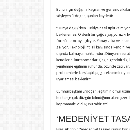
Bunun için değişimi kaçıran ve gerisinde kalan
söyleyen Erdoğan, şunları kaydetti:
“Dünya değişirken Türkiye nasıl tıpkı kalmıyo
beklenemez. O denli bir çağda yaşıyoruz ki her 
formüller ortaya çıkıyor. Yapay zeka ve insan
geliyor. Teknoloji ihtilali karşısında kendini 
dışında kalmaya mahkumdur. Dünyanın suratı
kendilerini kurtaramazlar. Çağın gerektirdiği
yenilenme eğitimin ruhunda, özünde zati var. 
problemlerle karşılaştıkça, gereksinimler ye
uyarlaması beklenir.”
Cumhurbaşkanı Erdoğan, eğitimin ömür uzunl
herkesçe çok düzgün bilindiğinin altını çizer
kopmamak” olduğunu tabir etti.
‘MEDENİYET TAS
Esas sıkıntının “medeniyet tasavvurunun korun