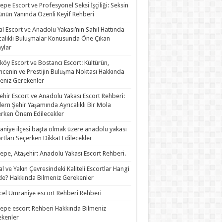
epe Escort ve Profesyonel Seksi İşçiliği: Seksin
nün Yanında Özenli Keyif Rehberi
al Escort ve Anadolu Yakası’nın Sahil Hattında
calıklı Buluşmalar Konusunda Öne Çıkan
ylar
köy Escort ve Bostancı Escort: Kültürün,
ncenin ve Prestijin Buluşma Noktası Hakkında
eniz Gerekenler
ehir Escort ve Anadolu Yakası Escort Rehberi:
rn Şehir Yaşamında Ayrıcalıklı Bir Mola
rken Önem Edilecekler
niye ilçesi başta olmak üzere anadolu yakası
rtları Seçerken Dikkat Edilecekler
epe, Ataşehir: Anadolu Yakası Escort Rehberi.
al ve Yakın Çevresindeki Kaliteli Escortlar Hangi
de? Hakkında Bilmeniz Gerekenler
el Ümraniye escort Rehberi Rehberi
epe escort Rehberi Hakkında Bilmeniz
kenler