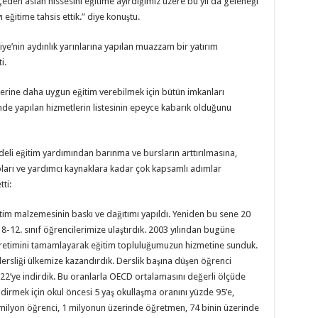
eden aslan hissesini eğitime ayırdığımız üzere bu yıl da geleneği
 eğitime tahsis ettik.” diye konuştu.
ye’nin aydınlık yarınlarına yapılan muazzam bir yatırım
i.
elerine daha uygun eğitim verebilmek için bütün imkanları
mde yapılan hizmetlerin listesinin epeyce kabarık olduğunu
aideli eğitim yardımından barınma ve bursların arttırılmasına,
apları ve yardımcı kaynaklara kadar çok kapsamlı adımlar
ti:
tim malzemesinin baskı ve dağıtımı yapıldı. Yeniden bu sene 20
8-12. sınıf öğrencilerimize ulaştırdık. 2003 yılından bugüne
üretimini tamamlayarak eğitim topluluğumuzun hizmetine sunduk.
dersliği ülkemize kazandırdık. Derslik başına düşen öğrenci
 22’ye indirdik. Bu oranlarla OECD ortalamasını değerli ölçüde
ndirmek için okul öncesi 5 yaş okullaşma oranını yüzde 95’e,
9 milyon öğrenci, 1 milyonun üzerinde öğretmen, 74 binin üzerinde