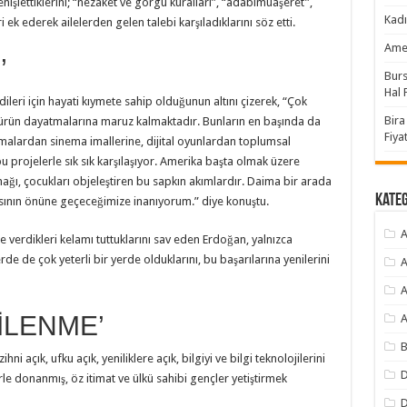
işlettiklerini; “nezaket ve görgü kuralları”, “adabımuaşeret”,
Kadı
ek ederek ailelerden gelen talebi karşıladıklarını söz etti.
Amer
’
Burs
Hal F
eri için hayati kıymete sahip olduğunun altını çizerek, “Çok
Bira
türün dayatmalarına maruz kalmaktadır. Bunların en başında da
Fiyat
nemalardan sinema imallerine, dijital oyunlardan toplumsal
 projelerle sık sık karşılaşıyor. Amerika başta olmak üzere
nağı, çocukları objeleştiren bu sapkın akımlardır. Daima bir arada
Kate
lasının önüne geçeceğimize inanıyorum.” diye konuştu.
A
ine verdikleri kelamı tuttuklarını sav eden Erdoğan, yalnızca
e de çok yeterli bir yerde olduklarını, bu başarılarına yenilerini
A
A
İLENME’
A
B
 açık, ufku açık, yeniliklere açık, bilgiyi ve bilgi teknolojilerini
D
rle donanmış, öz itimat ve ülkü sahibi gençler yetiştirmek