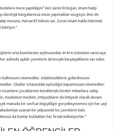
bedelere meze yapıldığını” ileri süren Erdoğan, imam hatip
ntıyı ideolojik kavgalarınıza meze yapmaktan vazgeçin. Ben de
p mezunu. Harvard’I bitiren var. Sorun imam hatibi bitirmek
bitiriyor.”
iplerin orta kısımlarının açılmasından 4+4+4 sistemine varıncaya
her adımda aşikâr çevrelerin direnciyle karşılaştıklarını sav eden
n kalkmasını istemediler. Adaletsizliklerin giderilmesini
ediler. Okullar ortasındaki eşitsizliğin kapanmasını istemediler.
 insanların çocuklarının kendileriyle birebir imkanlara sahip
akir, mazlumun mazlum, imtiyazlıların da imtiyazlı olarak devam
rçek manada bir sınıfsal değişikliğin gerçekleşmemesi için her şeyi
 akademiye uzanan bir yelpazede bu çevrelerin hala
ıkmasa da bunlar buldukları her fırsatı kullanıyorlar.”