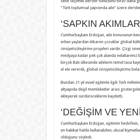
sene seçimlik dersler havuzunu biraz daha gen
“Türk toplumsal yapısında aile” üzere dersleri 
‘SAPKIN AKIMLAR
Cumhurbaşkanı Erdoğan, aile konusunun kendil
erken yaşlardan itibaren çocuklar global kül
cinsiyetsizleştirme projeleri vardır. Çizgi si
medyaya kadar pek çok alanda evlatlarımız bu
birçok Batı ülkesinde ailelerin temel tasa kay
el ele vererek, global cinsiyetsizleştirme be
Bundan 21 yıl evvel eğitimle ilgili Türk millet
altyapıda değil memleketler arası göstergelerd
ekleyerek sürdüreceklerini kaydetti.
‘DEĞİŞİM VE YEN
Cumhurbaşkanı Erdoğan, eğitimin hedefinin, zihni
en hakikat halde kullanabilen, ulusal kıymetle
olduğunu söyledi.