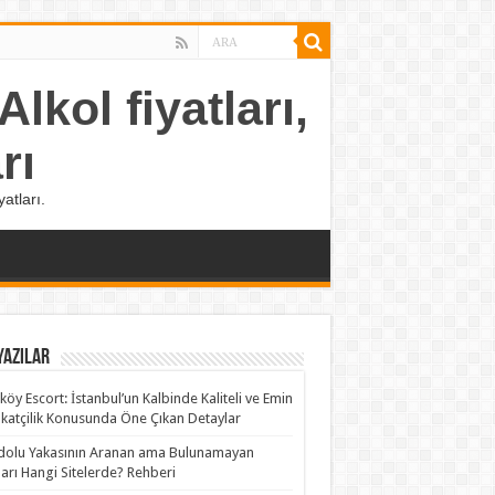
lkol fiyatları,
rı
atları.
Yazılar
köy Escort: İstanbul’un Kalbinde Kaliteli ve Emin
katçilik Konusunda Öne Çıkan Detaylar
olu Yakasının Aranan ama Bulunamayan
rları Hangi Sitelerde? Rehberi