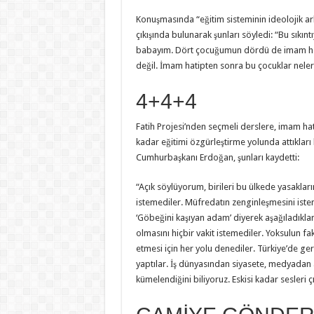
Konuşmasında “eğitim sisteminin ideolojik ar
çıkışında bulunarak şunları söyledi: “Bu sıkı
babayım. Dört çocuğumun dördü de imam hati
değil. İmam hatipten sonra bu çocuklar neleri 
4+4+4
Fatih Projesi’nden seçmeli derslere, imam hat
kadar eğitimi özgürleştirme yolunda attıkları 
Cumhurbaşkanı Erdoğan, şunları kaydetti:
“Açık söylüyorum, birileri bu ülkede yasakları
istemediler. Müfredatın zenginleşmesini istem
‘Göbeğini kaşıyan adam’ diyerek aşağıladıkları
olmasını hiçbir vakit istemediler. Yoksulun f
etmesi için her yolu denediler. Türkiye’de ge
yaptılar. İş dünyasından siyasete, medyadan
kümelendiğini biliyoruz. Eskisi kadar sesleri ç