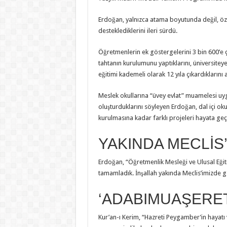
Erdoğan, yalnızca atama boyutunda değil, özl
desteklediklerini ileri sürdü.
Öğretmenlerin ek göstergelerini 3 bin 600’e çık
tahtanın kurulumunu yaptıklarını, üniversiteye g
eğitimi kademeli olarak 12 yıla çıkardıklarını a
Meslek okullarına “üvey evlat” muamelesi uygu
oluşturduklarını söyleyen Erdoğan, dal içi o
kurulmasına kadar farklı projeleri hayata geçir
YAKINDA MECLİS
Erdoğan, “Öğretmenlik Mesleği ve Ulusal Eğiti
tamamladık. İnşallah yakında Meclis’imizde gö
‘ADABIMUAŞERET
Kur’an-ı Kerim, “Hazreti Peygamber’in hayatı v