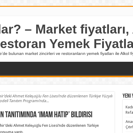
r? – Market fiyatları, A
estoran Yemek Fiyatla
e’de bulunan market zincirleri ve restoranların yemek fiyatları ile Alkol fiy
Yeni 
’deki Ahmet Keleşoğlu Fen Lisesi’nde düzenlenen Türkiye Yüzyılı
deli Tanıtım Programı’nda...
Kadı
Refa
 tanıtımında ‘imam hatip’ bildirisi
Anad
ir’deki Ahmet Keleşoğlu Fen Lisesi’nde düzenlenen Türkiye
Çıtı
konuşma yaptı.