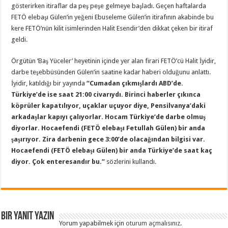
gösterirken itiraflar da peş peşe gelmeye başladı. Geçen haftalarda
FETÖ elebaşı Gülen’in yeğeni Ebuseleme Gülen’in itirafının akabinde bu
kere FETÖ’nün kilit isimlerinden Halit Esendir’den dikkat çeken bir itiraf
geldi.
Örgütün ‘Baş Yüceler’ heyetinin içinde yer alan firari FETÖ’cü Halit İyidir,
darbe teşebbüsünden Gülen’in saatine kadar haberi olduğunu anlattı.
İyidir, katıldığı bir yayında
“Cumadan çıkmışlardı ABD’de.
Türkiye’de ise saat 21:00 civarıydı. Birinci haberler çıkınca
köprüler kapatılıyor, uçaklar uçuyor diye, Pensilvanya’daki
arkadaşlar kapıyı çalıyorlar. Hocam Türkiye’de darbe olmuş
diyorlar. Hocaefendi (FETÖ elebaşı Fetullah Gülen) bir anda
şaşırıyor. Zira darbenin gece 3:00’de olacağından bilgisi var.
Hocaefendi (FETÖ elebaşı Gülen) bir anda Türkiye’de saat kaç
diyor. Çok enteresandır bu.”
sözlerini kullandı.
Bir yanıt yazın
Yorum yapabilmek için
oturum açmalısınız
.