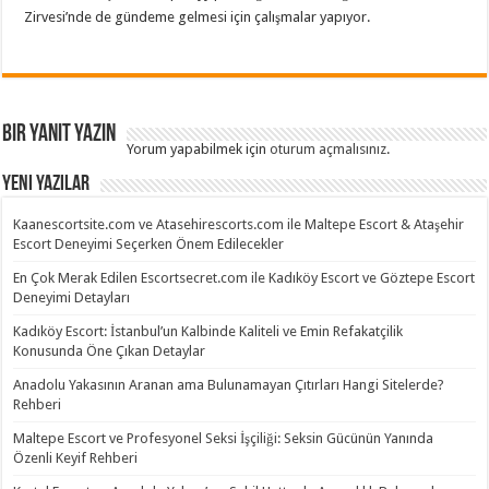
Zirvesi’nde de gündeme gelmesi için çalışmalar yapıyor.
Bir yanıt yazın
Yorum yapabilmek için
oturum açmalısınız
.
Yeni Yazılar
Kaanescortsite.com ve Atasehirescorts.com ile Maltepe Escort & Ataşehir
Escort Deneyimi Seçerken Önem Edilecekler
En Çok Merak Edilen Escortsecret.com ile Kadıköy Escort ve Göztepe Escort
Deneyimi Detayları
Kadıköy Escort: İstanbul’un Kalbinde Kaliteli ve Emin Refakatçilik
Konusunda Öne Çıkan Detaylar
Anadolu Yakasının Aranan ama Bulunamayan Çıtırları Hangi Sitelerde?
Rehberi
Maltepe Escort ve Profesyonel Seksi İşçiliği: Seksin Gücünün Yanında
Özenli Keyif Rehberi