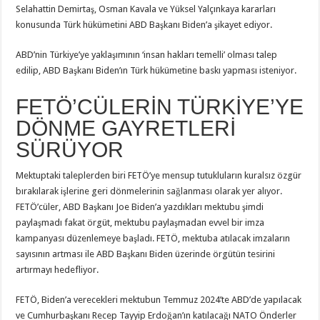
Selahattin Demirtaş, Osman Kavala ve Yüksel Yalçınkaya kararları
konusunda Türk hükümetini ABD Başkanı Biden’a şikayet ediyor.
ABD’nin Türkiye’ye yaklaşımının ‘insan hakları temelli’ olması talep
edilip, ABD Başkanı Biden’ın Türk hükümetine baskı yapması isteniyor.
FETÖ’CÜLERİN TÜRKİYE’YE
DÖNME GAYRETLERİ
SÜRÜYOR
Mektuptaki taleplerden biri FETÖ’ye mensup tutukluların kuralsız özgür
bırakılarak işlerine geri dönmelerinin sağlanması olarak yer alıyor.
FETÖ’cüler, ABD Başkanı Joe Biden’a yazdıkları mektubu şimdi
paylaşmadı fakat örgüt, mektubu paylaşmadan evvel bir imza
kampanyası düzenlemeye başladı. FETÖ, mektuba atılacak imzaların
sayısının artması ile ABD Başkanı Biden üzerinde örgütün tesirini
artırmayı hedefliyor.
FETÖ, Biden’a verecekleri mektubun Temmuz 2024’te ABD’de yapılacak
ve Cumhurbaşkanı Recep Tayyip Erdoğan’ın katılacağı NATO Önderler