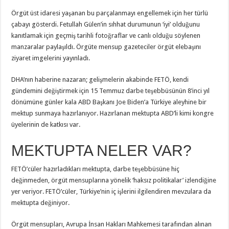
Örgüt üst idaresi yaşanan bu parçalanmayı engellemek için her türlü
çabayı gösterdi. Fetullah Gülen’in sıhhat durumunun ‘iyi’ olduğunu
kanıtlamak için geçmiş tarihli fotoğraflar ve canlı olduğu söylenen
manzaralar paylaşıldı. Örgüte mensup gazeteciler örgüt elebaşını
ziyaret imgelerini yayınladı.
DHA’nın haberine nazaran; gelişmelerin akabinde FETÖ, kendi
gündemini değiştirmek için 15 Temmuz darbe teşebbüsünün 8’inci yıl
dönümüne günler kala ABD Başkanı Joe Biden’a Türkiye aleyhine bir
mektup sunmaya hazırlanıyor. Hazırlanan mektupta ABD’li kimi kongre
üyelerinin de katkısı var.
MEKTUPTA NELER VAR?
FETÖ’cüler hazırladıkları mektupta, darbe teşebbüsüne hiç
değinmeden, örgüt mensuplarına yönelik ‘haksız politikalar’ izlendiğine
yer veriyor. FETÖ’cüler, Türkiye’nin iç işlerini ilgilendiren mevzulara da
mektupta değiniyor.
Örgüt mensupları, Avrupa İnsan Hakları Mahkemesi tarafından alınan