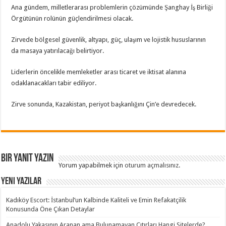
Ana gündem, milletlerarası problemlerin çözümünde Şanghay İş Birliği
Örgütünün rolünün güçlendirilmesi olacak.
Zirvede bölgesel güvenlik, altyapı, güç, ulaşım ve lojistik hususlarının
da masaya yatırılacağı belirtiyor.
Liderlerin öncelikle memleketler arası ticaret ve iktisat alanına
odaklanacakları tabir ediliyor.
Zirve sonunda, Kazakistan, periyot başkanlığını Çin’e devredecek.
Bir yanıt yazın
Yorum yapabilmek için
oturum açmalısınız
.
Yeni Yazılar
Kadıköy Escort: İstanbul’un Kalbinde Kaliteli ve Emin Refakatçilik
Konusunda Öne Çıkan Detaylar
Anadolu Yakasının Aranan ama Bulunamayan Çıtırları Hangi Sitelerde?