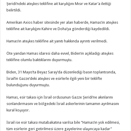
Şeridi’ndeki ateşkes teklifine ait karşılığını Mısır ve Katar’a ilettiği
belirtildi.
Amerikan Axios haber sitesinde yer alan haberde, Hamas’ın ateşkes
teklifine ait karşılığını Kahire ve Doha’ya gönderdiği kaydedildi.
Hamas’ın ateşkes teklifine ait yanıtı hakkında ayrıntı verilmedi.
Öte yandan Hamas idaresi daha evvel, Biden’ın açıkladığı ateşkes
teklifine olumlu baktıklarını duyurmuştu.
Biden, 31 Mayıs’ta Beyaz Saray’da düzenlediği basın toplantısında,
İsrail’in Gazze’deki ateşkes ve esirlerle ilgili yeni bir teklifte
bulunduğunu duyurmuştu.
Hamas, esir takası için İsrail ordusunun Gazze Şeridi’ne akınlarını
sonlandırmasını ve bölgedeki İsrail askerlerinin tamamın ayrılmasını
kural koşuyor.
İsrail ise esir takası mutabakatına varılsa bile “Hamas’ın yok edilmesi,
tüm esirlerin geri getirilmesi üzere gayelerine ulaşıncaya kadar”