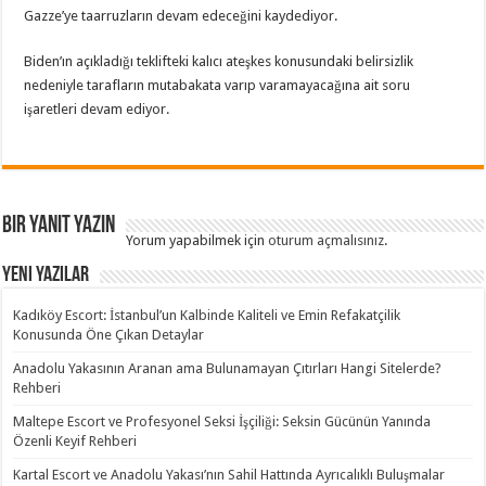
Gazze’ye taarruzların devam edeceğini kaydediyor.
Biden’ın açıkladığı teklifteki kalıcı ateşkes konusundaki belirsizlik
nedeniyle tarafların mutabakata varıp varamayacağına ait soru
işaretleri devam ediyor.
Bir yanıt yazın
Yorum yapabilmek için
oturum açmalısınız
.
Yeni Yazılar
Kadıköy Escort: İstanbul’un Kalbinde Kaliteli ve Emin Refakatçilik
Konusunda Öne Çıkan Detaylar
Anadolu Yakasının Aranan ama Bulunamayan Çıtırları Hangi Sitelerde?
Rehberi
Maltepe Escort ve Profesyonel Seksi İşçiliği: Seksin Gücünün Yanında
Özenli Keyif Rehberi
Kartal Escort ve Anadolu Yakası’nın Sahil Hattında Ayrıcalıklı Buluşmalar