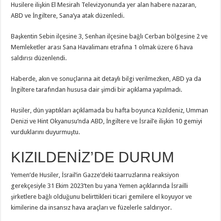
Husilere ilişkin El Mesirah Televizyonunda yer alan habere nazaran,
ABD ve İngiltere, Sana’ya atak düzenledi.
Başkentin Sebin ilçesine 3, Senhan ilçesine bağlı Cerban bölgesine 2 ve
Memleketler arası Sana Havalimanı etrafına 1 olmak üzere 6 hava
saldırısı düzenlendi.
Haberde, akın ve sonuçlarına ait detaylı bilgi verilmezken, ABD ya da
İngiltere tarafından hususa dair şimdi bir açıklama yapılmadı.
Husiler, dün yaptıkları açıklamada bu hafta boyunca Kızıldeniz, Umman
Denizi ve Hint Okyanusu’nda ABD, İngiltere ve İsrail’e ilişkin 10 gemiyi
vurduklarını duyurmuştu.
KIZILDENİZ’DE DURUM
Yemen’de Husiler, İsrail’in Gazze’deki taarruzlarına reaksiyon
gerekçesiyle 31 Ekim 2023’ten bu yana Yemen açıklarında İsrailli
şirketlere bağlı olduğunu belirttikleri ticari gemilere el koyuyor ve
kimilerine da insansız hava araçları ve füzelerle saldırıyor.