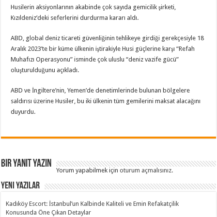
Husilerin aksiyonlarının akabinde çok sayıda gemicilik şirketi,
Kızıldeniz’deki seferlerini durdurma kararı aldı.
ABD, global deniz ticareti güvenliğinin tehlikeye girdiği gerekçesiyle 18
Aralık 2023’te bir küme ülkenin iştirakiyle Husi güçlerine karşı “Refah
Muhafızı Operasyonu” isminde çok uluslu “deniz vazife gücü”
oluşturulduğunu açıkladı.
ABD ve İngiltere’nin, Yemen’de denetimlerinde bulunan bölgelere
saldırısı üzerine Husiler, bu iki ülkenin tüm gemilerini maksat alacağını
duyurdu.
Bir yanıt yazın
Yorum yapabilmek için
oturum açmalısınız
.
Yeni Yazılar
Kadıköy Escort: İstanbul’un Kalbinde Kaliteli ve Emin Refakatçilik
Konusunda Öne Çıkan Detaylar