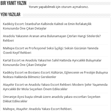
Bir yanıt yazın
Yorum yapabilmek için
oturum açmalısınız
.
Yeni Yazılar
Kadıköy Escort: İstanbul’un Kalbinde Kaliteli ve Emin Refakatçilik
Konusunda Öne Çıkan Detaylar
Anadolu Yakasının Aranan ama Bulunamayan Çıtırları Hangi Sitelerde?
Rehberi
Maltepe Escort ve Profesyonel Seksi İşçiliği: Seksin Gücünün Yanında
Özenli Keyif Rehberi
Kartal Escort ve Anadolu Yakası’nın Sahil Hattında Ayrıcalıklı Buluşmalar
Konusunda Öne Çıkan Detaylar
Kadıköy Escort ve Bostancı Escort: Kültürün, Eğlencenin ve Prestijin Buluşma
Noktası Hakkında Bilmeniz Gerekenler
Ataşehir Escort ve Anadolu Yakası Escort Rehberi: Modern Şehir Yaşamında
Ayrıcalıklı Bir Mola Seçerken Önem Edilecekler
Ümraniye ilçesi başta olmak üzere anadolu yakası escortları Seçerken
Dikkat Edilecekler
Maltepe, Ataşehir: Anadolu Yakası Escort Rehberi.