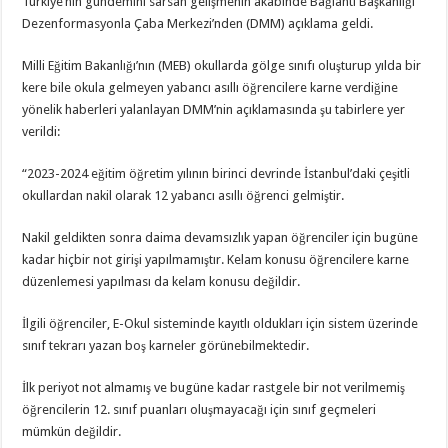
Türkiye’nin gündemini sarsan gelişmenin akabinde Bağlantı Başkanlığı
Dezenformasyonla Çaba Merkezi’nden (DMM) açıklama geldi.
Milli Eğitim Bakanlığı’nın (MEB) okullarda gölge sınıfı oluşturup yılda bir
kere bile okula gelmeyen yabancı asıllı öğrencilere karne verdiğine
yönelik haberleri yalanlayan DMM’nin açıklamasında şu tabirlere yer
verildi:
“2023-2024 eğitim öğretim yılının birinci devrinde İstanbul’daki çeşitli
okullardan nakil olarak 12 yabancı asıllı öğrenci gelmiştir.
Nakil geldikten sonra daima devamsızlık yapan öğrenciler için bugüne
kadar hiçbir not girişi yapılmamıştır. Kelam konusu öğrencilere karne
düzenlemesi yapılması da kelam konusu değildir.
İlgili öğrenciler, E-Okul sisteminde kayıtlı oldukları için sistem üzerinde
sınıf tekrarı yazan boş karneler görünebilmektedir.
İlk periyot not almamış ve bugüne kadar rastgele bir not verilmemiş
öğrencilerin 12. sınıf puanları oluşmayacağı için sınıf geçmeleri
mümkün değildir.