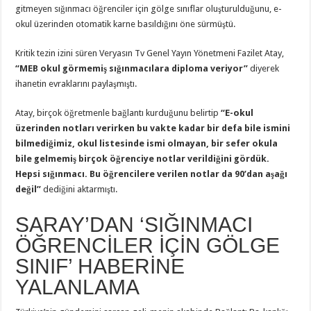
gitmeyen sığınmacı öğrenciler için gölge sınıflar oluşturulduğunu, e-
okul üzerinden otomatik karne basıldığını öne sürmüştü.
Kritik tezin izini süren Veryasın Tv Genel Yayın Yönetmeni Fazilet Atay,
“MEB okul görmemiş sığınmacılara diploma veriyor”
diyerek
ihanetin evraklarını paylaşmıştı.
Atay, birçok öğretmenle bağlantı kurduğunu belirtip
“E-okul
üzerinden notları verirken bu vakte kadar bir defa bile ismini
bilmediğimiz, okul listesinde ismi olmayan, bir sefer okula
bile gelmemiş birçok öğrenciye notlar verildiğini gördük.
Hepsi sığınmacı. Bu öğrencilere verilen notlar da 90’dan aşağı
değil”
dediğini aktarmıştı.
SARAY’DAN ‘SIĞINMACI
ÖĞRENCİLER İÇİN GÖLGE
SINIF’ HABERİNE
YALANLAMA