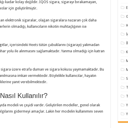
ıldığı kadar kolay değildir. IQOS sigara, sigarayı bırakamayan,
ar için geliştirilmiştir.
nılan elektronik sigaralar, olağan sigaralara nazaran çok daha
H
lerin olmadığı, kullanıcıların nikotin muhtaçlığının ise
İ
İ
ıtlar, içerisindeki Heets tütün çubuklarını (sigarayı) yakmadan
buhar yolu ile alınmasını sağlamaktadır. Yanma olmadığı için katran
K
an sigara üzere etrafa duman ve sigara kokusu yaymamaktadır. Bu
M
nılmasına imkan vermektedir. Böylelikle kullanıcılar, hayatın
klerine yanıt verebilmektedir.
T
asıl Kullanılır?
ıda modeli ve çeşidi vardır. Geliştirilen modeller, genel olarak
Y
nılgılarını gidermeyi amaçlar. Lakin her modelin kullanımını seven
Y