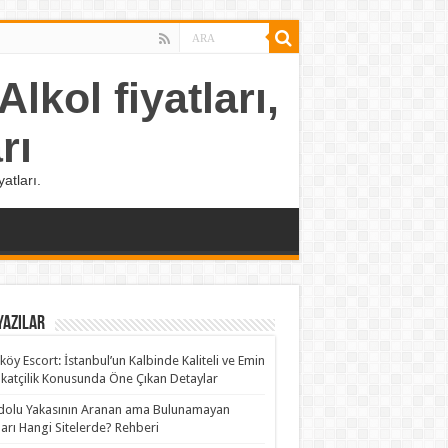
lkol fiyatları,
rı
atları.
Yazılar
köy Escort: İstanbul’un Kalbinde Kaliteli ve Emin
katçilik Konusunda Öne Çıkan Detaylar
olu Yakasının Aranan ama Bulunamayan
rları Hangi Sitelerde? Rehberi