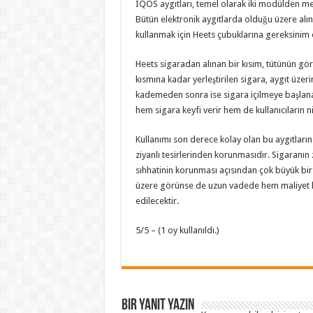
IQOS aygıtları, temel olarak iki modülden me
Bütün elektronik aygıtlarda olduğu üzere alına
kullanmak için Heets çubuklarına gereksinim
Heets sigaradan alınan bir kısım, tütünün görü
kısmına kadar yerleştirilen sigara, aygıt üze
kademeden sonra ise sigara içilmeye başlanab
hem sigara keyfi verir hem de kullanıcıların n
Kullanımı son derece kolay olan bu aygıtların
ziyanlı tesirlerinden korunmasıdır. Sigaranın 
sıhhatinin korunması açısından çok büyük bir d
üzere görünse de uzun vadede hem maliyet he
edilecektir.
5/5 – (1 oy kullanıldı.)
Bir yanıt yazın