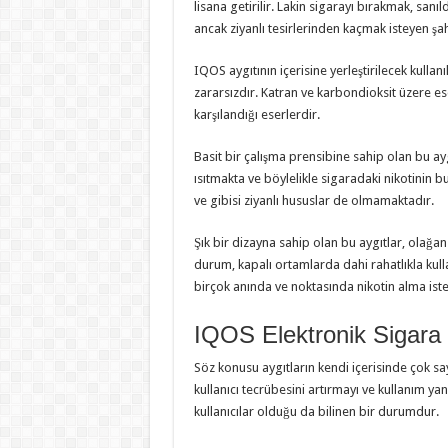
lisana getirilir. Lakin sigarayı bırakmak, san
ancak ziyanlı tesirlerinden kaçmak isteyen şahısl
IQOS aygıtının içerisine yerleştirilecek kulla
zararsızdır. Katran ve karbondioksit üzere eser
karşılandığı eserlerdir.
Basit bir çalışma prensibine sahip olan bu ayg
ısıtmakta ve böylelikle sigaradaki nikotinin 
ve gibisi ziyanlı hususlar de olmamaktadır.
Şık bir dizayna sahip olan bu aygıtlar, olağ
durum, kapalı ortamlarda dahi rahatlıkla kulla
birçok anında ve noktasında nikotin alma iste
IQOS Elektronik Sigara N
Söz konusu aygıtların kendi içerisinde çok say
kullanıcı tecrübesini artırmayı ve kullanım ya
kullanıcılar olduğu da bilinen bir durumdur.