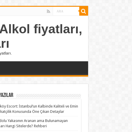
lkol fiyatları,
rı
atları.
Yazılar
köy Escort: İstanbul’un Kalbinde Kaliteli ve Emin
katçilik Konusunda Öne Çıkan Detaylar
olu Yakasının Aranan ama Bulunamayan
rları Hangi Sitelerde? Rehberi