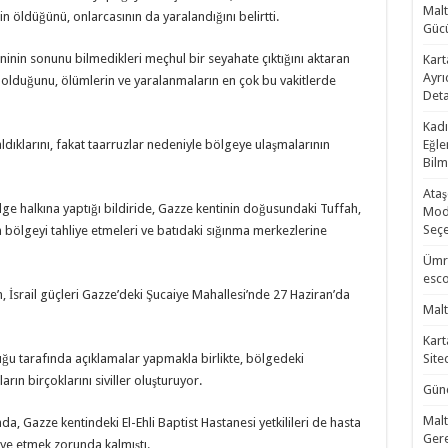
Malt
n öldüğünü, onlarcasının da yaralandığını belirtti.
Gücü
kininin sonunu bilmedikleri meçhul bir seyahate çıktığını aktaran
Kart
Ayrı
li olduğunu, ölümlerin ve yaralanmaların en çok bu vakitlerde
Deta
Kadı
ldıklarını, fakat taarruzlar nedeniyle bölgeye ulaşmalarının
Eğle
Bilm
Ataş
lge halkına yaptığı bildiride, Gazze kentinin doğusundaki Tuffah,
Mode
Seçe
 bölgeyi tahliye etmeleri ve batıdaki sığınma merkezlerine
Ümra
esco
n, İsrail güçleri Gazze’deki Şucaiye Mahallesi’nde 27 Haziran’da
Malt
Kart
duğu tarafında açıklamalar yapmakla birlikte, bölgedeki
Site
ın birçoklarını siviller oluşturuyor.
Günc
Malt
nda, Gazze kentindeki El-Ehli Baptist Hastanesi yetkilileri de hasta
Gere
liye etmek zorunda kalmıştı.