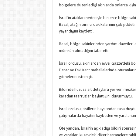
bölgelere düzenlediği akınlarda onlarca kişini
İsrail’in atakları nedeniyle binlerce bölge sa
Basal, atağın birinci dakikalarının çok şiddet
yaşandığını kaydetti.
Basal, bölge sakinlerinden yardım davetleri a
mümkün olmadığını tabir etti.
İsrail ordusu, akınlardan evvel Gazze’deki bö
Derac ve Eski Kent mahallelerinde oturanların
gitmelerini istemişti.
Bildiride hususa ait detaylara yer verilmezke
karadan taarruzlar başlattığını duyurmuştu.
İsrail ordusu, sivillerin hayatından tasa duy
çatışmalarda hayatını kaybeden ve yaralananlar
Öte yandan, İsrail’in açıkladığı bildiri sonrası
ve yaralıları kuzeydeki diğer hastanelere tah