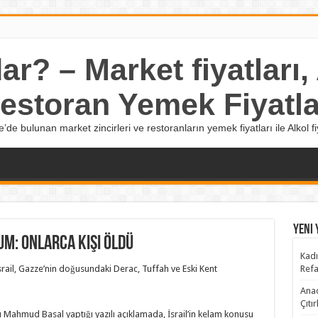
r? – Market fiyatları, A
estoran Yemek Fiyatla
e’de bulunan market zincirleri ve restoranların yemek fiyatları ile Alkol fiy
Yeni 
um: Onlarca kişi öldü
Kadı
srail, Gazze’nin doğusundaki Derac, Tuffah ve Eski Kent
Refa
Anad
Çıtı
Mahmud Basal yaptığı yazılı açıklamada, İsrail’in kelam konusu