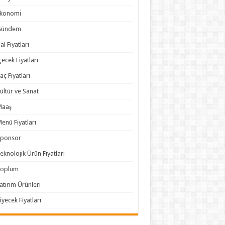
Ekonomi
Gündem
al Fiyatları
çecek Fiyatları
laç Fiyatları
ültür ve Sanat
Maaş
enü Fiyatları
Sponsor
eknolojik Ürün Fiyatları
Toplum
atırım Ürünleri
iyecek Fiyatları