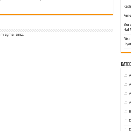
Kadı
Amer
Burs
Hal F
um açmalısınız
.
Bira
Fiyat
Kate
A
A
A
A
B
D