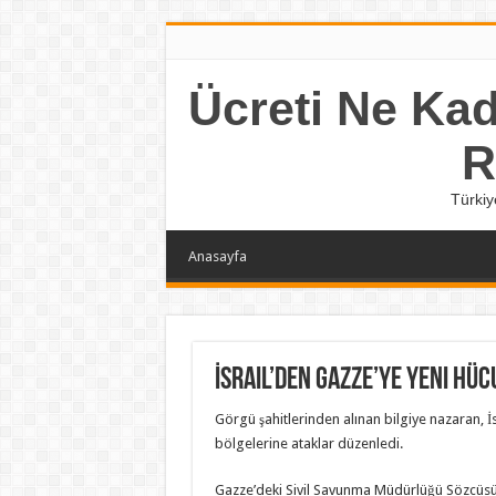
Ücreti Ne Kada
R
Türkiy
Anasayfa
İsrail’den Gazze’ye yeni hüc
Görgü şahitlerinden alınan bilgiye nazaran, İ
bölgelerine ataklar düzenledi.
Gazze’deki Sivil Savunma Müdürlüğü Sözcüsü 