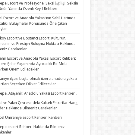
epe Escort ve Profesyonel Seksi İşçiliği: Seksin
nün Yanında Özenli Keyif Rehberi
al Escort ve Anadolu Yakası’nın Sahil Hattında
calıklı Buluşmalar Konusunda Öne Çıkan
ylar
köy Escort ve Bostancı Escort: Kültürün,
ncenin ve Prestijin Buluşma Noktası Hakkında
eniz Gerekenler
ehir Escort ve Anadolu Yakası Escort Rehberi:
rn Şehir Yaşamında Ayrıcalıklı Bir Mola
rken Önem Edilecekler
niye ilçesi başta olmak üzere anadolu yakası
rtları Seçerken Dikkat Edilecekler
epe, Ataşehir: Anadolu Yakası Escort Rehberi.
al ve Yakın Çevresindeki Kaliteli Escortlar Hangi
de? Hakkında Bilmeniz Gerekenler
el Ümraniye escort Rehberi Rehberi
epe escort Rehberi Hakkında Bilmeniz
kenler