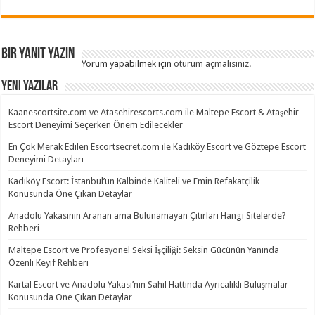
Bir yanıt yazın
Yorum yapabilmek için
oturum açmalısınız
.
Yeni Yazılar
Kaanescortsite.com ve Atasehirescorts.com ile Maltepe Escort & Ataşehir
Escort Deneyimi Seçerken Önem Edilecekler
En Çok Merak Edilen Escortsecret.com ile Kadıköy Escort ve Göztepe Escort
Deneyimi Detayları
Kadıköy Escort: İstanbul’un Kalbinde Kaliteli ve Emin Refakatçilik
Konusunda Öne Çıkan Detaylar
Anadolu Yakasının Aranan ama Bulunamayan Çıtırları Hangi Sitelerde?
Rehberi
Maltepe Escort ve Profesyonel Seksi İşçiliği: Seksin Gücünün Yanında
Özenli Keyif Rehberi
Kartal Escort ve Anadolu Yakası’nın Sahil Hattında Ayrıcalıklı Buluşmalar
Konusunda Öne Çıkan Detaylar