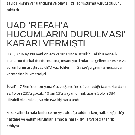
sayıda kişinin yaralandığını ve olayla ilgili soruşturma yürütüldüğünü
bildirdi.
UAD ‘REFAH’A
HÜCUMLARIN DURULMASI’
KARARI VERMİŞTİ
UAD, 24 Mayıs’ta yeni önlem kararlarında, İsrail’in Refah’a yönelik
akınlarını derhal durdurmasına, insani yardımları engellememesine ve
cürümlerini araştıracak BM vazifelilerinin Gazze’ye girişine müsaade
vermesine hükmetmişti.
İsrail’in 7 Ekim’den bu yana Gazze Şeridi’ne düzenlediği taarruzlarda en
az 15 bin 239’u çocuk, 10 bin 93’ü bayan olmak üzere 35 bin 984
Filistinli öldürüldü, 80 bin 643 kişi yaralandı.
Enkaz altında hala binlerce meyyit olduğu bildirilirken, halkın sığındığı
hastane ve eğitim kurumları amaç alınarak sivil altyapı da tahrip
ediliyor.