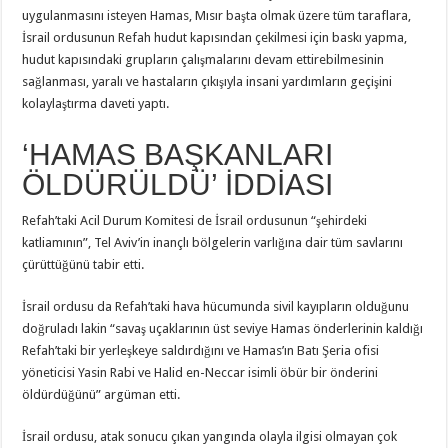
uygulanmasını isteyen Hamas, Mısır başta olmak üzere tüm taraflara,
İsrail ordusunun Refah hudut kapısından çekilmesi için baskı yapma,
hudut kapısındaki grupların çalışmalarını devam ettirebilmesinin
sağlanması, yaralı ve hastaların çıkışıyla insani yardımların geçişini
kolaylaştırma daveti yaptı.
‘HAMAS BAŞKANLARI
ÖLDÜRÜLDÜ’ İDDİASI
Refah’taki Acil Durum Komitesi de İsrail ordusunun “şehirdeki
katliamının”, Tel Aviv’in inançlı bölgelerin varlığına dair tüm savlarını
çürüttüğünü tabir etti.
İsrail ordusu da Refah’taki hava hücumunda sivil kayıpların olduğunu
doğruladı lakin “savaş uçaklarının üst seviye Hamas önderlerinin kaldığı
Refah’taki bir yerleşkeye saldırdığını ve Hamas’ın Batı Şeria ofisi
yöneticisi Yasin Rabi ve Halid en-Neccar isimli öbür bir önderini
öldürdüğünü” argüman etti.
İsrail ordusu, atak sonucu çıkan yangında olayla ilgisi olmayan çok