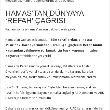
meydan okumadır.” değerlendirmesinde bulundu.
HAMAS’TAN DÜNYAYA
‘REFAH’ ÇAĞRISI
Katliam sonrası Hamas’tan son dakika daveti geldi.
Hamas’tan yapılan açıklamada,
”Tüm taraflardan, bilhassa
Mısır’daki kardeşlerimizden, İsrail işgal güçlerini Refah hudut
kapısından çekilmeye zorlamak için baskı yapmasını talep
ediyoruz.”
tabirlerine yer verildi.
Hamas da Refah kentine yönelik saldırıyı, Milletlerarası Adalet
Divanı’nın İsrail’e yönelik taarruzları durdurma kararına karşı bir
meydan okuma, sorumsuzluk ve umursamazlık olarak nitelendirdi.
İsrail’in “korkunç bir savaş suçu” işlediğini belirten Hamas, ataktan
İsrail’in Refah’ı işgaline dayanak olmakla suçladığı ABD yönetimi ve ABD
Başkanı Joe Biden’ı sorumlu tuttu.
Daha fazla saf sivilin kanının dökülmemesi için UAD kararlarının derhal