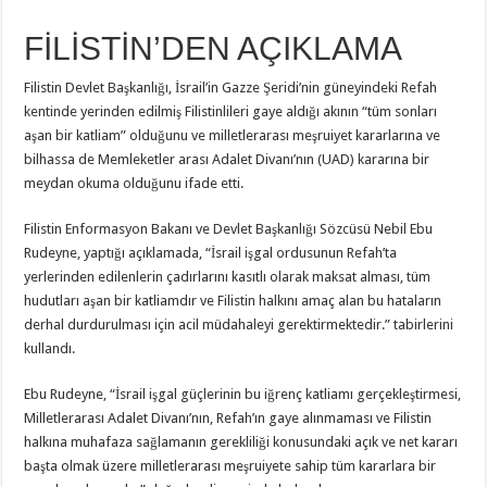
FİLİSTİN’DEN AÇIKLAMA
Filistin Devlet Başkanlığı, İsrail’in Gazze Şeridi’nin güneyindeki Refah
kentinde yerinden edilmiş Filistinlileri gaye aldığı akının “tüm sonları
aşan bir katliam” olduğunu ve milletlerarası meşruiyet kararlarına ve
bilhassa de Memleketler arası Adalet Divanı’nın (UAD) kararına bir
meydan okuma olduğunu ifade etti.
Filistin Enformasyon Bakanı ve Devlet Başkanlığı Sözcüsü Nebil Ebu
Rudeyne, yaptığı açıklamada, “İsrail işgal ordusunun Refah’ta
yerlerinden edilenlerin çadırlarını kasıtlı olarak maksat alması, tüm
hudutları aşan bir katliamdır ve Filistin halkını amaç alan bu hataların
derhal durdurulması için acil müdahaleyi gerektirmektedir.” tabirlerini
kullandı.
Ebu Rudeyne, “İsrail işgal güçlerinin bu iğrenç katliamı gerçekleştirmesi,
Milletlerarası Adalet Divanı’nın, Refah’ın gaye alınmaması ve Filistin
halkına muhafaza sağlamanın gerekliliği konusundaki açık ve net kararı
başta olmak üzere milletlerarası meşruiyete sahip tüm kararlara bir