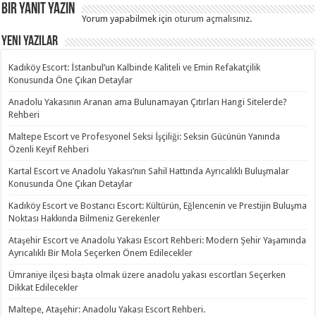
Bir yanıt yazın
Yorum yapabilmek için
oturum açmalısınız
.
Yeni Yazılar
Kadıköy Escort: İstanbul’un Kalbinde Kaliteli ve Emin Refakatçilik
Konusunda Öne Çıkan Detaylar
Anadolu Yakasının Aranan ama Bulunamayan Çıtırları Hangi Sitelerde?
Rehberi
Maltepe Escort ve Profesyonel Seksi İşçiliği: Seksin Gücünün Yanında
Özenli Keyif Rehberi
Kartal Escort ve Anadolu Yakası’nın Sahil Hattında Ayrıcalıklı Buluşmalar
Konusunda Öne Çıkan Detaylar
Kadıköy Escort ve Bostancı Escort: Kültürün, Eğlencenin ve Prestijin Buluşma
Noktası Hakkında Bilmeniz Gerekenler
Ataşehir Escort ve Anadolu Yakası Escort Rehberi: Modern Şehir Yaşamında
Ayrıcalıklı Bir Mola Seçerken Önem Edilecekler
Ümraniye ilçesi başta olmak üzere anadolu yakası escortları Seçerken
Dikkat Edilecekler
Maltepe, Ataşehir: Anadolu Yakası Escort Rehberi.