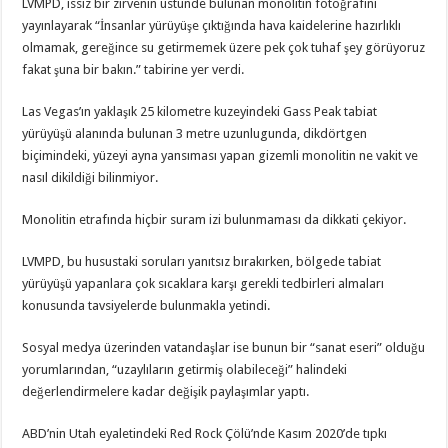
LVMPD, ıssız bir zirvenin üstünde bulunan monolitin fotoğrafını
yayınlayarak “İnsanlar yürüyüşe çıktığında hava kaidelerine hazırlıklı
olmamak, gereğince su getirmemek üzere pek çok tuhaf şey görüyoruz
fakat şuna bir bakın.” tabirine yer verdi.
Las Vegas’ın yaklaşık 25 kilometre kuzeyindeki Gass Peak tabiat
yürüyüşü alanında bulunan 3 metre uzunlugunda, dikdörtgen
biçimindeki, yüzeyi ayna yansıması yapan gizemli monolitin ne vakit ve
nasıl dikildiği bilinmiyor.
Monolitin etrafında hiçbir suram izi bulunmaması da dikkati çekiyor.
LVMPD, bu husustaki soruları yanıtsız bırakırken, bölgede tabiat
yürüyüşü yapanlara çok sıcaklara karşı gerekli tedbirleri almaları
konusunda tavsiyelerde bulunmakla yetindi.
Sosyal medya üzerinden vatandaşlar ise bunun bir “sanat eseri” olduğu
yorumlarından, “uzaylıların getirmiş olabileceği” halindeki
değerlendirmelere kadar değişik paylaşımlar yaptı.
ABD’nin Utah eyaletindeki Red Rock Çölü’nde Kasım 2020’de tıpkı