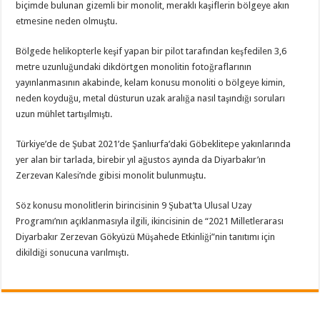
biçimde bulunan gizemli bir monolit, meraklı kaşiflerin bölgeye akın
etmesine neden olmuştu.
Bölgede helikopterle keşif yapan bir pilot tarafından keşfedilen 3,6
metre uzunluğundaki dikdörtgen monolitin fotoğraflarının
yayınlanmasının akabinde, kelam konusu monoliti o bölgeye kimin,
neden koyduğu, metal düsturun uzak aralığa nasıl taşındığı soruları
uzun mühlet tartışılmıştı.
Türkiye’de de Şubat 2021’de Şanlıurfa’daki Göbeklitepe yakınlarında
yer alan bir tarlada, birebir yıl ağustos ayında da Diyarbakır’ın
Zerzevan Kalesi’nde gibisi monolit bulunmuştu.
Söz konusu monolitlerin birincisinin 9 Şubat’ta Ulusal Uzay
Programı’nın açıklanmasıyla ilgili, ikincisinin de “2021 Milletlerarası
Diyarbakır Zerzevan Gökyüzü Müşahede Etkinliği”nin tanıtımı için
dikildiği sonucuna varılmıştı.