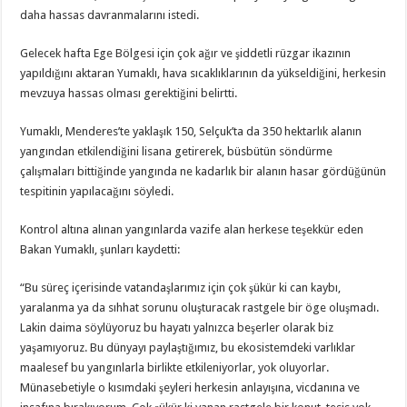
daha hassas davranmalarını istedi.
Gelecek hafta Ege Bölgesi için çok ağır ve şiddetli rüzgar ikazının
yapıldığını aktaran Yumaklı, hava sıcaklıklarının da yükseldiğini, herkesin
mevzuya hassas olması gerektiğini belirtti.
Yumaklı, Menderes’te yaklaşık 150, Selçuk’ta da 350 hektarlık alanın
yangından etkilendiğini lisana getirerek, büsbütün söndürme
çalışmaları bittiğinde yangında ne kadarlık bir alanın hasar gördüğünün
tespitinin yapılacağını söyledi.
Kontrol altına alınan yangınlarda vazife alan herkese teşekkür eden
Bakan Yumaklı, şunları kaydetti:
“Bu süreç içerisinde vatandaşlarımız için çok şükür ki can kaybı,
yaralanma ya da sıhhat sorunu oluşturacak rastgele bir öge oluşmadı.
Lakin daima söylüyoruz bu hayatı yalnızca beşerler olarak biz
yaşamıyoruz. Bu dünyayı paylaştığımız, bu ekosistemdeki varlıklar
maalesef bu yangınlarla birlikte etkileniyorlar, yok oluyorlar.
Münasebetiyle o kısımdaki şeyleri herkesin anlayışına, vicdanına ve