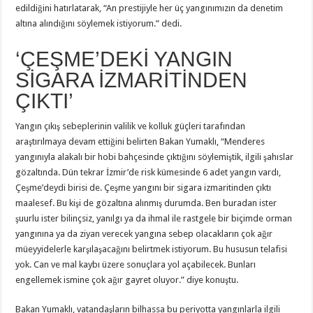
edildiğini hatırlatarak, “An prestijiyle her üç yangınımızın da denetim
altına alındığını söylemek istiyorum.” dedi.
‘ÇEŞME’DEKİ YANGIN
SİGARA İZMARİTİNDEN
ÇIKTI’
Yangın çıkış sebeplerinin valilik ve kolluk güçleri tarafından
araştırılmaya devam ettiğini belirten Bakan Yumaklı, “Menderes
yangınıyla alakalı bir hobi bahçesinde çıktığını söylemiştik, ilgili şahıslar
gözaltında. Dün tekrar İzmir’de risk kümesinde 6 adet yangın vardı,
Çeşme’deydi birisi de. Çeşme yangını bir sigara izmaritinden çıktı
maalesef. Bu kişi de gözaltına alınmış durumda. Ben buradan ister
şuurlu ister bilinçsiz, yanılgı ya da ihmal ile rastgele bir biçimde orman
yangınına ya da ziyan verecek yangına sebep olacakların çok ağır
müeyyidelerle karşılaşacağını belirtmek istiyorum. Bu hususun telafisi
yok. Can ve mal kaybı üzere sonuçlara yol açabilecek. Bunları
engellemek ismine çok ağır gayret oluyor.” diye konuştu.
Bakan Yumaklı, vatandaşların bilhassa bu periyotta yangınlarla ilgili