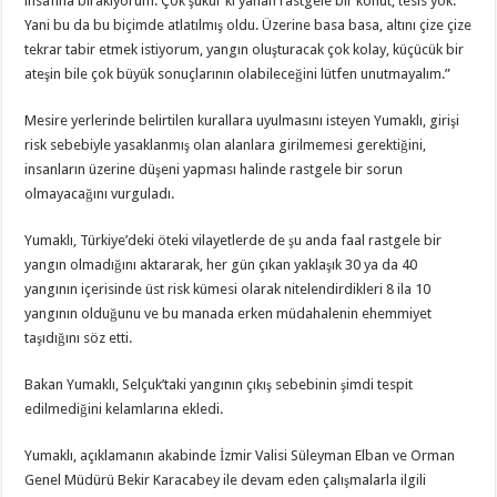
insafına bırakıyorum. Çok şükür ki yanan rastgele bir konut, tesis yok.
Yani bu da bu biçimde atlatılmış oldu. Üzerine basa basa, altını çize çize
tekrar tabir etmek istiyorum, yangın oluşturacak çok kolay, küçücük bir
ateşin bile çok büyük sonuçlarının olabileceğini lütfen unutmayalım.”
Mesire yerlerinde belirtilen kurallara uyulmasını isteyen Yumaklı, girişi
risk sebebiyle yasaklanmış olan alanlara girilmemesi gerektiğini,
insanların üzerine düşeni yapması halinde rastgele bir sorun
olmayacağını vurguladı.
Yumaklı, Türkiye’deki öteki vilayetlerde de şu anda faal rastgele bir
yangın olmadığını aktararak, her gün çıkan yaklaşık 30 ya da 40
yangının içerisinde üst risk kümesi olarak nitelendirdikleri 8 ila 10
yangının olduğunu ve bu manada erken müdahalenin ehemmiyet
taşıdığını söz etti.
Bakan Yumaklı, Selçuk’taki yangının çıkış sebebinin şimdi tespit
edilmediğini kelamlarına ekledi.
Yumaklı, açıklamanın akabinde İzmir Valisi Süleyman Elban ve Orman
Genel Müdürü Bekir Karacabey ile devam eden çalışmalarla ilgili