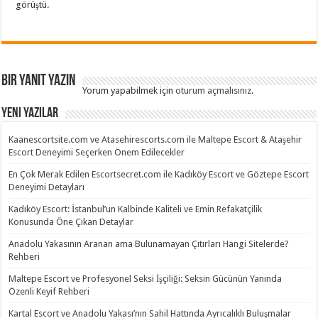
görüştü.
Bir yanıt yazın
Yorum yapabilmek için
oturum açmalısınız
.
Yeni Yazılar
Kaanescortsite.com ve Atasehirescorts.com ile Maltepe Escort & Ataşehir
Escort Deneyimi Seçerken Önem Edilecekler
En Çok Merak Edilen Escortsecret.com ile Kadıköy Escort ve Göztepe Escort
Deneyimi Detayları
Kadıköy Escort: İstanbul’un Kalbinde Kaliteli ve Emin Refakatçilik
Konusunda Öne Çıkan Detaylar
Anadolu Yakasının Aranan ama Bulunamayan Çıtırları Hangi Sitelerde?
Rehberi
Maltepe Escort ve Profesyonel Seksi İşçiliği: Seksin Gücünün Yanında
Özenli Keyif Rehberi
Kartal Escort ve Anadolu Yakası’nın Sahil Hattında Ayrıcalıklı Buluşmalar