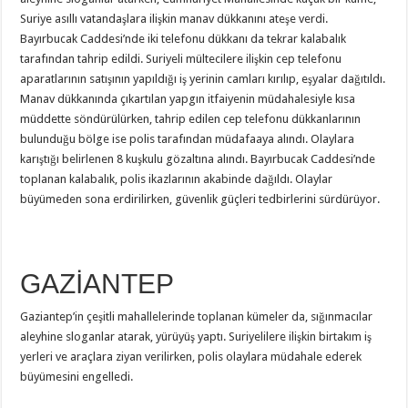
Suriye asıllı vatandaşlara ilişkin manav dükkanını ateşe verdi.
Bayırbucak Caddesi’nde iki telefonu dükkanı da tekrar kalabalık
tarafından tahrip edildi. Suriyeli mültecilere ilişkin cep telefonu
aparatlarının satışının yapıldığı iş yerinin camları kırılıp, eşyalar dağıtıldı.
Manav dükkanında çıkartılan yapgın itfaiyenin müdahalesiyle kısa
müddette söndürülürken, tahrip edilen cep telefonu dükkanlarının
bulunduğu bölge ise polis tarafından müdafaaya alındı. Olaylara
karıştığı belirlenen 8 kuşkulu gözaltına alındı. Bayırbucak Caddesi’nde
toplanan kalabalık, polis ikazlarının akabinde dağıldı. Olaylar
büyümeden sona erdirilirken, güvenlik güçleri tedbirlerini sürdürüyor.
GAZİANTEP
Gaziantep’in çeşitli mahallelerinde toplanan kümeler da, sığınmacılar
aleyhine sloganlar atarak, yürüyüş yaptı. Suriyelilere ilişkin birtakım iş
yerleri ve araçlara ziyan verilirken, polis olaylara müdahale ederek
büyümesini engelledi.