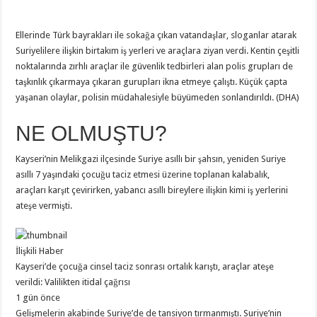
Ellerinde Türk bayrakları ile sokağa çıkan vatandaşlar, sloganlar atarak
Suriyelilere ilişkin birtakım iş yerleri ve araçlara ziyan verdi. Kentin çeşitli
noktalarında zırhlı araçlar ile güvenlik tedbirleri alan polis grupları de
taşkınlık çıkarmaya çıkaran gurupları ikna etmeye çalıştı. Küçük çapta
yaşanan olaylar, polisin müdahalesiyle büyümeden sonlandırıldı. (DHA)
NE OLMUŞTU?
Kayseri’nin Melikgazi ilçesinde Suriye asıllı bir şahsın, yeniden Suriye
asıllı 7 yaşındaki çocuğu taciz etmesi üzerine toplanan kalabalık,
araçları karşıt çevirirken, yabancı asıllı bireylere ilişkin kimi iş yerlerini
ateşe vermişti.
İlişkili Haber
Kayseri’de çocuğa cinsel taciz sonrası ortalık karıştı, araçlar ateşe
verildi: Valilikten itidal çağrısı
1 gün önce
Gelişmelerin akabinde Suriye’de de tansiyon tırmanmıştı. Suriye’nin