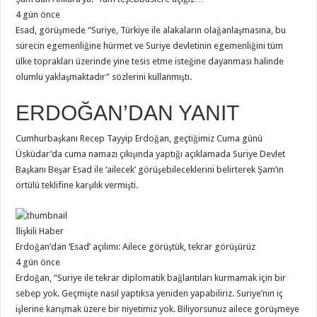
4 gün önce
Esad, görüşmede “Suriye, Türkiye ile alakaların olağanlaşmasına, bu
sürecin egemenliğine hürmet ve Suriye devletinin egemenliğini tüm
ülke toprakları üzerinde yine tesis etme isteğine dayanması halinde
olumlu yaklaşmaktadır” sözlerini kullanmıştı.
ERDOĞAN’DAN YANIT
Cumhurbaşkanı Recep Tayyip Erdoğan, geçtiğimiz Cuma günü
Üsküdar’da cuma namazı çıkışında yaptığı açıklamada Suriye Devlet
Başkanı Beşar Esad ile ‘ailecek’ görüşebileceklerini belirterek Şam’ın
örtülü teklifine karşılık vermişti.
İlişkili Haber
Erdoğan’dan ‘Esad’ açılımı: Ailece görüştük, tekrar görüşürüz
4 gün önce
Erdoğan, “Suriye ile tekrar diplomatik bağlantıları kurmamak için bir
sebep yok. Geçmişte nasıl yaptıksa yeniden yapabiliriz. Suriye’nin iç
işlerine karışmak üzere bir niyetimiz yok. Biliyorsunuz ailece görüşmeye