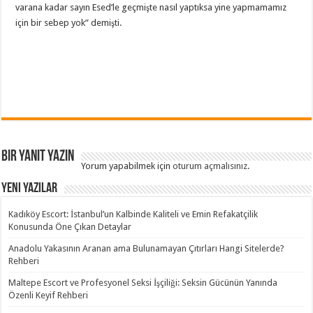
varana kadar sayın Esed’le geçmişte nasıl yaptıksa yine yapmamamız
için bir sebep yok” demişti.
Bir yanıt yazın
Yorum yapabilmek için
oturum açmalısınız
.
Yeni Yazılar
Kadıköy Escort: İstanbul’un Kalbinde Kaliteli ve Emin Refakatçilik
Konusunda Öne Çıkan Detaylar
Anadolu Yakasının Aranan ama Bulunamayan Çıtırları Hangi Sitelerde?
Rehberi
Maltepe Escort ve Profesyonel Seksi İşçiliği: Seksin Gücünün Yanında
Özenli Keyif Rehberi