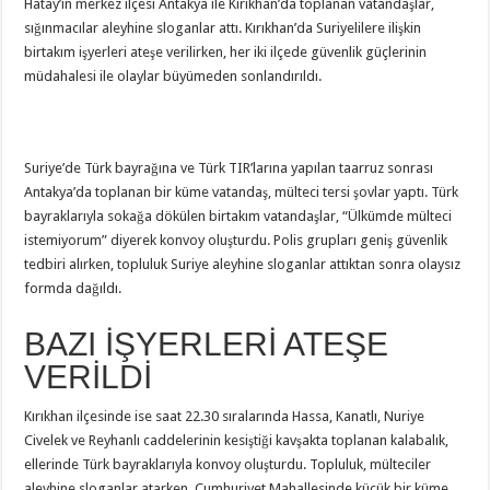
Hatay’ın merkez ilçesi Antakya ile Kırıkhan’da toplanan vatandaşlar,
sığınmacılar aleyhine sloganlar attı. Kırıkhan’da Suriyelilere ilişkin
birtakım işyerleri ateşe verilirken, her iki ilçede güvenlik güçlerinin
müdahalesi ile olaylar büyümeden sonlandırıldı.
Suriye’de Türk bayrağına ve Türk TIR’larına yapılan taarruz sonrası
Antakya’da toplanan bir küme vatandaş, mülteci tersi şovlar yaptı. Türk
bayraklarıyla sokağa dökülen birtakım vatandaşlar, “Ülkümde mülteci
istemiyorum” diyerek konvoy oluşturdu. Polis grupları geniş güvenlik
tedbiri alırken, topluluk Suriye aleyhine sloganlar attıktan sonra olaysız
formda dağıldı.
BAZI İŞYERLERİ ATEŞE
VERİLDİ
Kırıkhan ilçesinde ise saat 22.30 sıralarında Hassa, Kanatlı, Nuriye
Civelek ve Reyhanlı caddelerinin kesiştiği kavşakta toplanan kalabalık,
ellerinde Türk bayraklarıyla konvoy oluşturdu. Topluluk, mülteciler
aleyhine sloganlar atarken, Cumhuriyet Mahallesinde küçük bir küme,