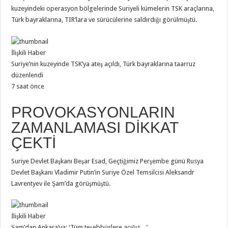
kuzeyindeki operasyon bölgelerinde Suriyeli kümelerin TSK araçlarına,
Türk bayraklarına, TIR’lara ve sürücülerine saldırdığı görülmüştü.
İlişkili Haber
Suriye’nin kuzeyinde TSK’ya ateş açıldı, Türk bayraklarına taarruz
düzenlendi
7 saat önce
PROVOKASYONLARIN
ZAMANLAMASI DİKKAT
ÇEKTİ
Suriye Devlet Başkanı Beşar Esad, Geçtiğimiz Perşembe günü Rusya
Devlet Başkanı Vladimir Putin’in Suriye Özel Temsilcisi Aleksandr
Lavrentyev ile Şam’da görüşmüştü.
İlişkili Haber
Şam’dan Ankara’ya: ‘Tüm teşebbüslere açığız…’