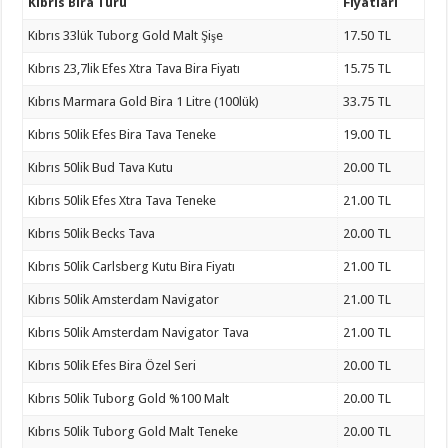
Kıbrıs Bira Türü
Fiyatları
Kıbrıs 33lük Tuborg Gold Malt Şişe
17.50 TL
Kıbrıs 23,7lik Efes Xtra Tava Bira Fiyatı
15.75 TL
Kıbrıs Marmara Gold Bira 1 Litre (100lük)
33.75 TL
Kıbrıs 50lik Efes Bira Tava Teneke
19.00 TL
Kıbrıs 50lik Bud Tava Kutu
20.00 TL
Kıbrıs 50lik Efes Xtra Tava Teneke
21.00 TL
Kıbrıs 50lik Becks Tava
20.00 TL
Kıbrıs 50lik Carlsberg Kutu Bira Fiyatı
21.00 TL
Kıbrıs 50lik Amsterdam Navigator
21.00 TL
Kıbrıs 50lik Amsterdam Navigator Tava
21.00 TL
Kıbrıs 50lik Efes Bira Özel Seri
20.00 TL
Kıbrıs 50lik Tuborg Gold %100 Malt
20.00 TL
Kıbrıs 50lik Tuborg Gold Malt Teneke
20.00 TL