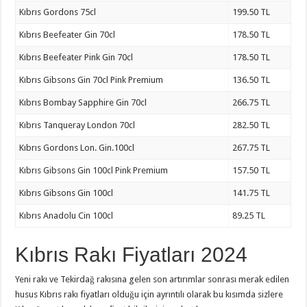
Kıbrıs Gordons 75cl
199.50 TL
Kıbrıs Beefeater Gin 70cl
178.50 TL
Kıbrıs Beefeater Pink Gin 70cl
178.50 TL
Kıbrıs Gibsons Gin 70cl Pink Premium
136.50 TL
Kıbrıs Bombay Sapphire Gin 70cl
266.75 TL
Kıbrıs Tanqueray London 70cl
282.50 TL
Kıbrıs Gordons Lon. Gin.100cl
267.75 TL
Kıbrıs Gibsons Gin 100cl Pink Premium
157.50 TL
Kıbrıs Gibsons Gin 100cl
141.75 TL
Kıbrıs Anadolu Cin 100cl
89.25 TL
Kıbrıs Rakı Fiyatları 2024
Yeni rakı ve Tekirdağ rakısına gelen son artırımlar sonrası merak edilen
husus Kıbrıs rakı fiyatları olduğu için ayrıntılı olarak bu kısımda sizlere