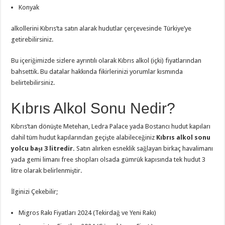
Konyak
alkollerini Kıbrıs’ta satın alarak hudutlar çerçevesinde Türkiye’ye
getirebilirsiniz.
Bu içeriğimizde sizlere ayrıntılı olarak Kıbrıs alkol (içki) fiyatlarından
bahsettik. Bu datalar hakkında fikirlerinizi yorumlar kısmında
belirtebilirsiniz.
Kıbrıs Alkol Sonu Nedir?
Kıbrıs’tan dönüşte Metehan, Ledra Palace yada Bostancı hudut kapıları
dahil tüm hudut kapılarından geçişte alabileceğiniz
Kıbrıs alkol sonu
yolcu başı 3 litredir.
Satın alırken esneklik sağlayan birkaç havalimanı
yada gemi limanı free shopları olsada gümrük kapısında tek hudut 3
litre olarak belirlenmiştir.
İlginizi Çekebilir;
Migros Rakı Fiyatları 2024 (Tekirdağ ve Yeni Rakı)