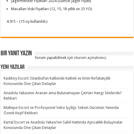
Jagermeister Fiyatları 2024 (Güncel Jager Fiyatı)
Macallan Viski Fiyatları (12, 15, 18 yıllık ve 25 YO)
4.9/5 – (15 oy kullanıldı.)
Bir yanıt yazın
Yorum yapabilmek için
oturum açmalısınız
.
Yeni Yazılar
Kadıköy Escort: İstanbul’un Kalbinde Kaliteli ve Emin Refakatçilik
Konusunda Öne Çıkan Detaylar
Anadolu Yakasının Aranan ama Bulunamayan Çıtırları Hangi Sitelerde?
Rehberi
Maltepe Escort ve Profesyonel Seksi İşçiliği: Seksin Gücünün Yanında
Özenli Keyif Rehberi
Kartal Escort ve Anadolu Yakası’nın Sahil Hattında Ayrıcalıklı Buluşmalar
Konusunda Öne Çıkan Detaylar