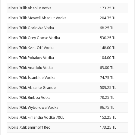
Kıbrıs 70lik Absolut Votka
173.25 TL
Kıbrıs 70lik Meyveli Absolut Vodka
204.75 TL
Kıbrıs 70lik Gorlovka Votka
68.25 TL
Kıbrıs 70lik Grey Goose Vodka
530.25 TL
Kıbrıs 70lik Kvint Off Vodka
148.00 TL
Kıbrıs 70lik Poliakov Vodka
104.00 TL
Kıbrıs 70lik Anadolu Votka
63.00 TL
Kıbrıs 70lik İstanblue Vodka
74.75 TL
Kıbrıs 70lik Absante Grande
509.25 TL
Kıbrıs 70lik Binboa Votka
78.25 TL
Kıbrıs 70lik Wyborowa Vodka
96.75 TL
Kıbrıs 70lik Finlandia Vodka 70CL
152.25 TL
Kıbrıs 75lik Smirnoff Red
173.25 TL