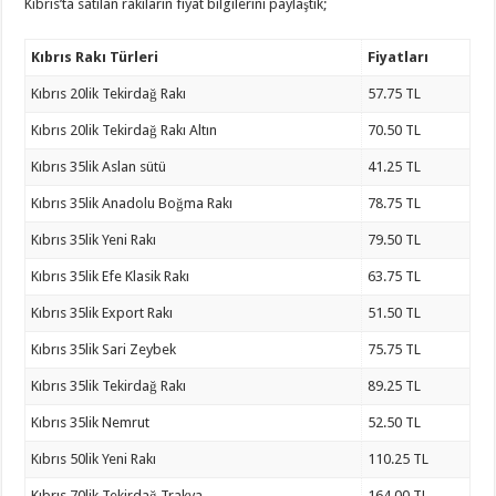
Kıbrıs’ta satılan rakıların fiyat bilgilerini paylaştık;
Kıbrıs Rakı Türleri
Fiyatları
Kıbrıs 20lik Tekirdağ Rakı
57.75 TL
Kıbrıs 20lik Tekirdağ Rakı Altın
70.50 TL
Kıbrıs 35lik Aslan sütü
41.25 TL
Kıbrıs 35lik Anadolu Boğma Rakı
78.75 TL
Kıbrıs 35lik Yeni Rakı
79.50 TL
Kıbrıs 35lik Efe Klasik Rakı
63.75 TL
Kıbrıs 35lik Export Rakı
51.50 TL
Kıbrıs 35lik Sari Zeybek
75.75 TL
Kıbrıs 35lik Tekirdağ Rakı
89.25 TL
Kıbrıs 35lik Nemrut
52.50 TL
Kıbrıs 50lik Yeni Rakı
110.25 TL
Kıbrıs 70lik Tekirdağ Trakya
164.00 TL