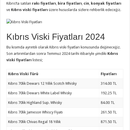
Kıbrıs’ta satılan
rakı fiyatları
,
bira fiyatları
,
cin
,
konyak fiyatları
ve
Kıbrıs viski fiyatları
üzere hususlarda sizlere rehberlik edeceğiz.
Kıbrıs Viski Fiyatları 2024
Bu kısımda ayrıntılı olarak Kıbrıs viski fiyatları konusunda değineceğiz.
Son artırımlardan sonra Temmuz 2024 tarihi itibariyle şimdiki
Kıbrıs
viski fiyatları
listesi;
Kıbrıs Viski Türü
Fiyatları
Kıbrıs 70lik Dewars 12 Yıllık Scotch Whisky
314.00 TL
Kıbrıs 70lik Dewars White Label Whisky
192.25 TL
Kıbrıs 70lik Highland Sup. Whisky
84.00 TL
Kıbrıs 70lik Jameson Whiscy Fiyatı
261.50 TL
Kıbrıs 70lik Chivas Regal 18 Yıllık
871.50 TL