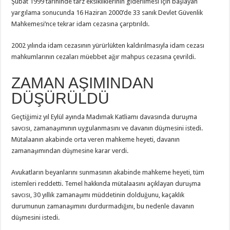
Şubat 1999 tarihinde tarz eksikliklerinin giderilmesi için başlayan
yargılama sonucunda 16 Haziran 2000’de 33 sanık Devlet Güvenlik
Mahkemesi’nce tekrar idam cezasına çarptırıldı.
2002 yılında idam cezasının yürürlükten kaldırılmasıyla idam cezası
mahkumlarının cezaları müebbet ağır mahpus cezasına çevrildi.
ZAMAN AŞIMINDAN
DÜŞÜRÜLDÜ
Geçtiğimiz yıl Eylül ayında Madımak Katliamı davasında duruşma
savcısı, zamanaşımının uygulanmasını ve davanın düşmesini istedi.
Mütalaanın akabinde orta veren mahkeme heyeti, davanın
zamanaşımından düşmesine karar verdi.
Avukatların beyanlarını sunmasının akabinde mahkeme heyeti, tüm
istemleri reddetti. Temel hakkında mütalaasını açıklayan duruşma
savcısı, 30 yıllık zamanaşımı müddetinin dolduğunu, kaçaklık
durumunun zamanaşımını durdurmadığını, bu nedenle davanın
düşmesini istedi.