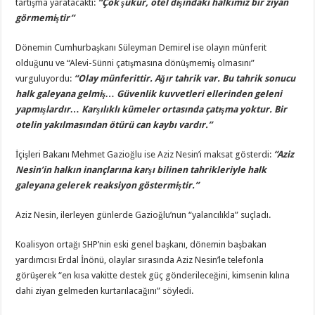
tartışma yaratacaktı:
“Çok şükür, otel dışındaki halkımız bir ziyan
görmemiştir”
Dönemin Cumhurbaşkanı Süleyman Demirel ise olayın münferit
olduğunu ve “Alevi-Sünni çatışmasına dönüşmemiş olmasını”
vurguluyordu:
“Olay münferittir. Ağır tahrik var. Bu tahrik sonucu
halk galeyana gelmiş… Güvenlik kuvvetleri ellerinden geleni
yapmışlardır… Karşılıklı kümeler ortasında çatışma yoktur. Bir
otelin yakılmasından ötürü can kaybı vardır.”
İçişleri Bakanı Mehmet Gazioğlu ise Aziz Nesin’i maksat gösterdi:
“Aziz
Nesin’in halkın inançlarına karşı bilinen tahrikleriyle halk
galeyana gelerek reaksiyon göstermiştir.”
Aziz Nesin, ilerleyen günlerde Gazioğlu’nun “yalancılıkla” suçladı.
Koalisyon ortağı SHP’nin eski genel başkanı, dönemin başbakan
yardımcısı Erdal İnönü, olaylar sırasında Aziz Nesin’le telefonla
görüşerek “en kısa vakitte destek güç gönderileceğini, kimsenin kılına
dahi ziyan gelmeden kurtarılacağını” söyledi.