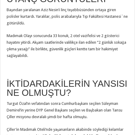
Başından yaralanan Aziz Nesin’i linç teşebbüsünden ortaya giren
polisler kurtardı. Yaralılar, polis arabalarıyla Tıp Fakültesi Hastanesi`ne
götürüldü.
Madımak Olayı sonucunda 33 konuk, 2 otel vazifelisi ve 2 gösterici
hayatını yitirdi. Akşam saatlerinde valilikçe ilan edilen ”2 günlük sokağa
çıkma yasağı” ile birlikte, güvenlik güçleri kentte tam bir hakimiyet
sağlayabildi.
İKTİDARDAKİLERİN YANSISI
NE OLMUŞTU?
Turgut Özal’ın vefatından sonra Cumhurbaşkanı seçilen Süleyman
Demirel’in yerine DYP Genel Başkanı seçilen ve Başbakan olan Tansu
Çiller misyonu devralalı şimdi bir hafta olmuştu.
Çiller’in Madımak Oteli’nde yaşananların akabinde söylediği kelamlar