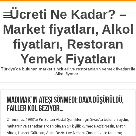
Ücreti Ne Kadar? –
Market fiyatları, Alkol
fiyatları, Restoran
Yemek Fiyatları
Türkiye’de bulunan market zincirleri ve restoranların yemek fiyatları ile
Alkol fiyatları.
Madımak’ın ateşi sönmedi: Dava düşürüldü,
failler kol geziyor…
2 Temmuz 1993’te Pir Sultan Abdal Şenlikleri için Sivas’ta bulunan aydın,
muharrir ve sanatkarlardan oluşan 51 kişilik kümede Aziz Nesin, Metin
Altıok, Hasret Gültekin, Asım Bezirci ve Nesimi Çimen üzere tanınmış