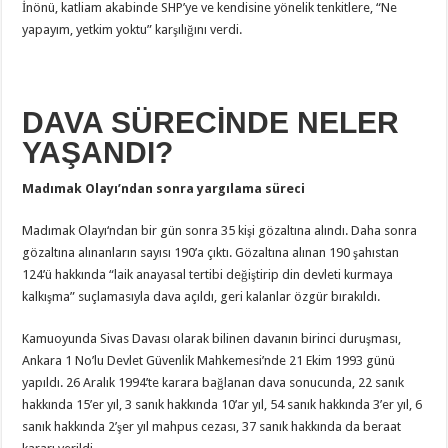
İnönü, katliam akabinde SHP’ye ve kendisine yönelik tenkitlere, “Ne
yapayım, yetkim yoktu” karşılığını verdi.
DAVA SÜRECİNDE NELER
YAŞANDI?
Madımak Olayı’ndan sonra yargılama süreci
Madımak Olayı‘ndan bir gün sonra 35 kişi gözaltına alındı. Daha sonra
gözaltına alınanların sayısı 190’a çıktı. Gözaltına alınan 190 şahıstan
124’ü hakkında “laik anayasal tertibi değiştirip din devleti kurmaya
kalkışma” suçlamasıyla dava açıldı, geri kalanlar özgür bırakıldı.
Kamuoyunda Sivas Davası olarak bilinen davanın birinci duruşması,
Ankara 1 No’lu Devlet Güvenlik Mahkemesi’nde 21 Ekim 1993 günü
yapıldı. 26 Aralık 1994’te karara bağlanan dava sonucunda, 22 sanık
hakkında 15’er yıl, 3 sanık hakkında 10’ar yıl, 54 sanık hakkında 3’er yıl, 6
sanık hakkında 2’şer yıl mahpus cezası, 37 sanık hakkında da beraat