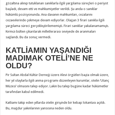
gözaltına alınıp tutuklanan sanıklarla ilgili yargılama süreçleri o periyot
başladı, devam etti ve mahkumiyetler verildi. Şu anda o sanıklar
hükümlü pozisyonunda. Ana davanın mahkumları, cezalarını
cezaevlerinde çekmeye devam ediyorlar. Olağan 3 firari sanıkla ilgili
yargılama süreci gerçekleştirilememişti. Firari sanıklar yakalanamamıştı.
Kırmızı bülten çıkarılarak milletlerarası seviyede de aranmaları
sağlandı. Bu da sonuç vermedi.
KATLİAMIN YAŞANDIĞI
MADIMAK OTELİ’NE NE
OLDU?
Pir Sultan Abdal Kültür Derneği üzere Alevi örgütleri başta olmak üzere,
her yıl olaylarla ilgili anma programı düzenleyen kurumlar, otelin ‘Utanç
Müzesi’ olmasını talep ediyor. Lakin bu talep bugüne kadar hükümetler
tarafından kabul edilmedi.
Katliamı takip eden yıllarda otelin girişinde bir kebap lokantası açıldı.
Bu, mağdur yakınlarının yansısına neden oldu.