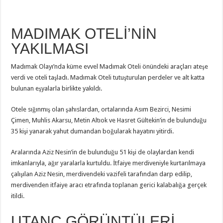
MADIMAK OTELİ’NİN
YAKILMASI
Madımak Olayı’nda küme evvel Madımak Oteli önündeki araçları ateşe
verdi ve oteli taşladı. Madımak Oteli tutuşturulan perdeler ve alt katta
bulunan eşyalarla birlikte yakıldı.
Otele sığınmış olan şahıslardan, ortalarında Asım Bezirci, Nesimi
Çimen, Muhlis Akarsu, Metin Altıok ve Hasret Gültekin’in de bulunduğu
35 kişi yanarak yahut dumandan boğularak hayatını yitirdi.
Aralarında Aziz Nesin’in de bulunduğu 51 kişi de olaylardan kendi
imkanlarıyla, ağır yaralarla kurtuldu. İtfaiye merdiveniyle kurtarılmaya
çalışılan Aziz Nesin, merdivendeki vazifeli tarafından darp edilip,
merdivenden itfaiye aracı etrafında toplanan gerici kalabalığa gerçek
itildi.
UTANÇ GÖRÜNTÜLERİ