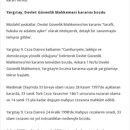
kararı verildi.
Yargıtay, Devlet Güvenlik Mahkemesi kararını bozdu
Müdahil avukatlar, Devlet Güvenlik Mahkemesi’nin kararını “taraflı,
hukuka ve adalete aykırı” olarak niteleyerek, detaylı bir savunmayla
temyize gittiler.
Yargıtay 9. Ceza Dairesi katliamın “Cumhuriyete, laikliğe ve
demokrasiye yönelik olduğunu” belirterek Devlet Güvenlik
Mahkemesi’nin kararını temelden bozdu. Ankara 1 No’lu Devlet
Güvenlik Mahkemesi, Yargıtay’ın bozma kararına uyarak yargılamayı
tekrar başlattı.
Madımak Olayı’nda 33 bireye idam cezası 28 Kasım 1997’de açıklanan
kararda, 33 sanık Türk Ceza Yasası’nın 146/1 unsuruna nazaran idama
ve 14 sanık 15 yıla kadar değişen mahpus cezasına mahkûm edildi.
Yargıtay 9. Ceza Dairesi 24 Aralık 1998’de mahpus cezalarını onadı, 33
idam cezasını ise yol noksanlıkları nedeniyle bozdu.