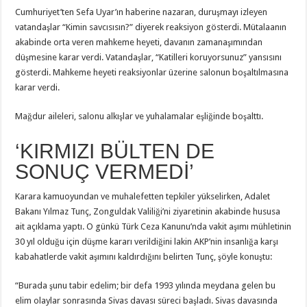
Cumhuriyet’ten Sefa Uyar’ın haberine nazaran, duruşmayı izleyen
vatandaşlar “Kimin savcısısın?” diyerek reaksiyon gösterdi. Mütalaanın
akabinde orta veren mahkeme heyeti, davanın zamanaşımından
düşmesine karar verdi. Vatandaşlar, “Katilleri koruyorsunuz” yansısını
gösterdi. Mahkeme heyeti reaksiyonlar üzerine salonun boşaltılmasına
karar verdi.
Mağdur aileleri, salonu alkışlar ve yuhalamalar eşliğinde boşalttı.
‘KIRMIZI BÜLTEN DE
SONUÇ VERMEDİ’
Karara kamuoyundan ve muhalefetten tepkiler yükselirken, Adalet
Bakanı Yılmaz Tunç, Zonguldak Valiliği’ni ziyaretinin akabinde hususa
ait açıklama yaptı. O günkü Türk Ceza Kanunu’nda vakit aşımı mühletinin
30 yıl olduğu için düşme kararı verildiğini lakin AKP’nin insanlığa karşı
kabahatlerde vakit aşımını kaldırdığını belirten Tunç, şöyle konuştu:
“Burada şunu tabir edelim; bir defa 1993 yılında meydana gelen bu
elim olaylar sonrasında Sivas davası süreci başladı. Sivas davasında