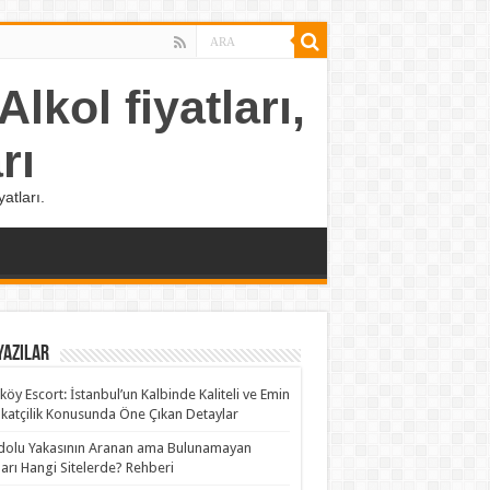
lkol fiyatları,
rı
atları.
Yazılar
köy Escort: İstanbul’un Kalbinde Kaliteli ve Emin
katçilik Konusunda Öne Çıkan Detaylar
olu Yakasının Aranan ama Bulunamayan
rları Hangi Sitelerde? Rehberi