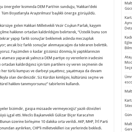
Malt
uğu önergeler kısmında DEM Parti’nin sunduğu, ‘Hakkari’deki
Gücü
 Tüm Boyutlarıyla Araştırılması’ başlıklı önerge görüşüldü.
Kart
Ayrı
rsüye gelen Hakkari Milletvekili Vezir Coşkun Parlak, kayyım
Deta
çilme hakkının ortadan kaldırıldığını belirterek, “Üstelik bunu son
Kadı
rar tekrar yapıp farklı sonuçlar beklemek aslında meczupluk
Eğle
apıyor; ancak biz farklı sonuçlar alınmayacağını da tekraren belirttik.
Bilm
yoruz. Faşizmden o kadar gözünüz dönmüş ki yaptıklarınızın
Ataş
m ataması yaparak yalnızca DEM partiye oy verenlerin iradesini
Mode
ortadan kaldırdığınız için tüm partilere oy veren seçmenin de
Seçe
ze her türlü kumpas ve darbeyi yaşattınız, yaşatmaya da devam
Ümra
kıyla olan derdinizdir. Siz Kürdün kimliğini, kültürünü seçme ve
esco
türel hakkını tanımıyorsunuz” tabirlerini kullandı.
Malt
Kart
Site
diyeler bizimdir, gaspa müsaade vermeyeceğiz’ yazılı dövizleri
Günc
süyü işgal etti. Meclis Başkanvekili Gülizar Biçer Karaca’nın
 Bunun üzerine birleşime 10 dakika orta verildi. AKP, MHP, İYİ Parti
Malt
onundan ayrılırken, CHP’li milletvekilleri ise yerlerinde bekledi.
Gere