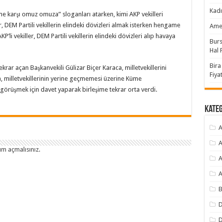
Kadı
zme karşı omuz omuza” sloganları atarken, kimi AKP vekilleri
er, DEM Partili vekillerin elindeki dövizleri almak isterken hengame
Amer
i vekiller, DEM Partili vekillerin elindeki dövizleri alıp havaya
Burs
Hal F
Bira
rar açan Başkanvekili Gülizar Biçer Karaca, milletvekillerini
Fiyat
, milletvekillerinin yerine geçmemesi üzerine Küme
e görüşmek için davet yaparak birleşime tekrar orta verdi.
Kate
A
A
um açmalısınız
.
A
A
B
D