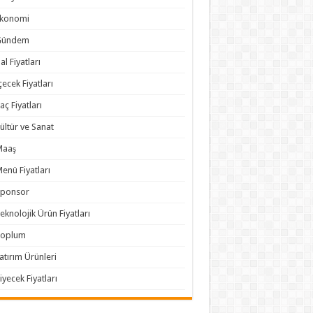
Ekonomi
Gündem
al Fiyatları
çecek Fiyatları
laç Fiyatları
ültür ve Sanat
Maaş
enü Fiyatları
Sponsor
eknolojik Ürün Fiyatları
Toplum
atırım Ürünleri
iyecek Fiyatları