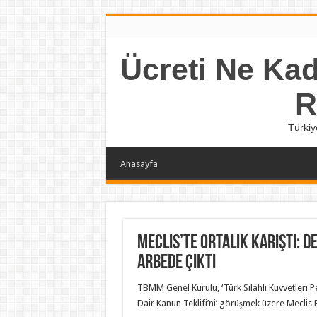
Ücreti Ne Kada
R
Türkiy
Anasayfa
Meclis’te ortalık karıştı: D
arbede çıktı
TBMM Genel Kurulu, ‘Türk Silahlı Kuvvetleri P
Dair Kanun Teklifi’ni’ görüşmek üzere Meclis 