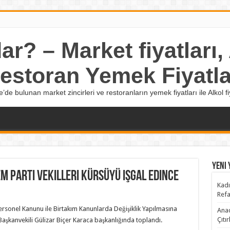
r? – Market fiyatları, A
estoran Yemek Fiyatla
e’de bulunan market zincirleri ve restoranların yemek fiyatları ile Alkol fiy
Yeni 
EM Parti vekilleri kürsüyü işgal edince
Kadı
Refa
ersonel Kanunu ile Birtakım Kanunlarda Değişiklik Yapılmasına
Anad
Çıtı
Başkanvekili Gülizar Biçer Karaca başkanlığında toplandı.