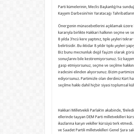
Parti kümelerinin, Meclis Başkanlığı’na sund
Kayyım Darbesini’nin Yaratacağı Tahribatların
Önergenin münasebetlerini açıklamak üzere kü
kararıyla birlikte Hakkari halkının seçme ve se
8 yılda 3’ncü kere yaptınız, tıpkı şeyleri tek
belirtisidir. Bu iktidar 8 yıldır tıpkı şeyleri y
Biz bunu mecnunluk değil faşizm olarak görü
sonuçlarını bile kestiremiyorsunuz. Siz kayyı
gasp etmiyorsunuz, seçme ve seçilme hakkını 
iradesini elinden alıyorsunuz. Bizim partimi
ediyorsunuz. Partimizle olan derdiniz Kürt hal
seçilme hakkı dahil hiçbir siyasi toplumsal kül
Hakkari Milletvekili Parlak’ın akabinde, ‘Bele
ellerinde taşıyan DEM Parti milletvekilleri kür
ikazlarına karşın vekiller kürsüyü terk etmedi.
ve Saadet Partili milletvekilleri Genel Şura sal