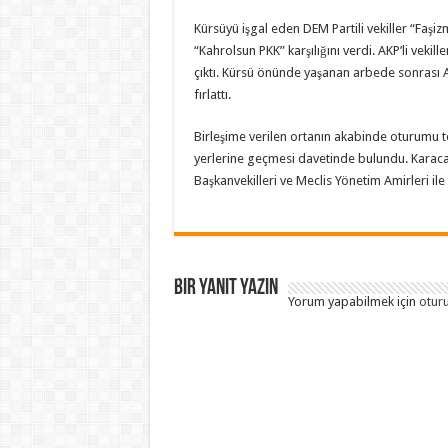
Kürsüyü işgal eden DEM Partili vekiller “Faşi
“Kahrolsun PKK” karşılığını verdi.
AKP’li vekill
çıktı.
Kürsü önünde yaşanan arbede sonrası AKP’l
fırlattı.
Birleşime verilen ortanın akabinde oturumu tek
yerlerine geçmesi davetinde bulundu. Karaca
Başkanvekilleri ve Meclis Yönetim Amirleri il
Bir yanıt yazın
Yorum yapabilmek için
otur