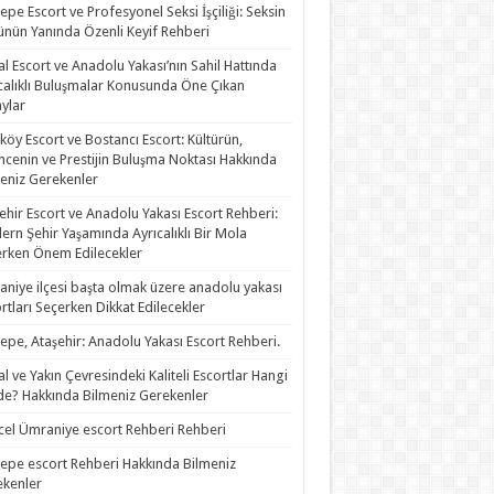
epe Escort ve Profesyonel Seksi İşçiliği: Seksin
nün Yanında Özenli Keyif Rehberi
al Escort ve Anadolu Yakası’nın Sahil Hattında
calıklı Buluşmalar Konusunda Öne Çıkan
ylar
köy Escort ve Bostancı Escort: Kültürün,
ncenin ve Prestijin Buluşma Noktası Hakkında
eniz Gerekenler
ehir Escort ve Anadolu Yakası Escort Rehberi:
rn Şehir Yaşamında Ayrıcalıklı Bir Mola
rken Önem Edilecekler
niye ilçesi başta olmak üzere anadolu yakası
rtları Seçerken Dikkat Edilecekler
epe, Ataşehir: Anadolu Yakası Escort Rehberi.
al ve Yakın Çevresindeki Kaliteli Escortlar Hangi
de? Hakkında Bilmeniz Gerekenler
el Ümraniye escort Rehberi Rehberi
epe escort Rehberi Hakkında Bilmeniz
kenler