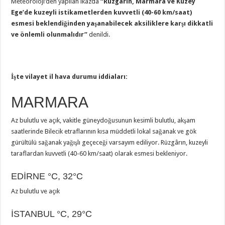
Meteoroloji’den yapılan ikazda
“Rüzgârın, Marmara ve Kuzey
Ege’de kuzeyli istikametlerden kuvvetli (40-60 km/saat)
esmesi beklendiğinden yaşanabilecek aksiliklere karşı dikkatli
ve önlemli olunmalıdır”
denildi.
İşte vilayet il hava durumu iddiaları:
MARMARA
Az bulutlu ve açık, vakitle güneydoğusunun kesimli bulutlu, akşam
saatlerinde Bilecik etraflarının kısa müddetli lokal sağanak ve gök
gürültülü sağanak yağışlı geçeceği varsayım ediliyor. Rüzgârın, kuzeyli
taraflardan kuvvetli (40-60 km/saat) olarak esmesi bekleniyor.
EDİRNE
°C
,
32°C
Az bulutlu ve açık
İSTANBUL
°C
,
29°C