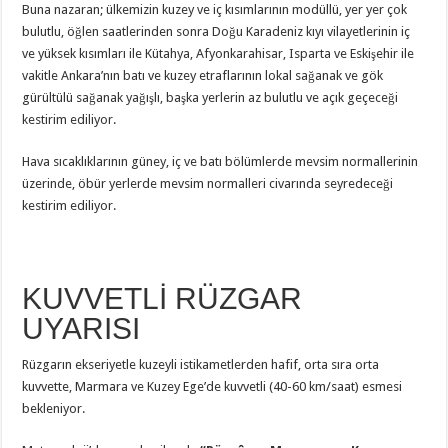
Buna nazaran; ülkemizin kuzey ve iç kısımlarının modüllü, yer yer çok
bulutlu, öğlen saatlerinden sonra Doğu Karadeniz kıyı vilayetlerinin iç
ve yüksek kısımları ile Kütahya, Afyonkarahisar, Isparta ve Eskişehir ile
vakitle Ankara’nın batı ve kuzey etraflarının lokal sağanak ve gök
gürültülü sağanak yağışlı, başka yerlerin az bulutlu ve açık geçeceği
kestirim ediliyor.
Hava sıcaklıklarının güney, iç ve batı bölümlerde mevsim normallerinin
üzerinde, öbür yerlerde mevsim normalleri civarında seyredeceği
kestirim ediliyor.
KUVVETLİ RÜZGAR
UYARISI
Rüzgarın ekseriyetle kuzeyli istikametlerden hafif, orta sıra orta
kuvvette, Marmara ve Kuzey Ege’de kuvvetli (40-60 km/saat) esmesi
bekleniyor.