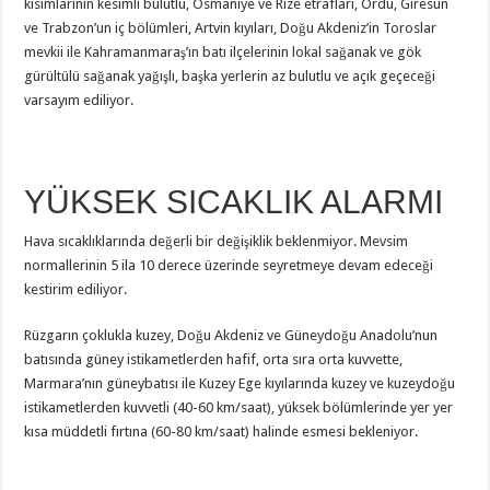
kısımlarının kesimli bulutlu, Osmaniye ve Rize etrafları, Ordu, Giresun
ve Trabzon’un iç bölümleri, Artvin kıyıları, Doğu Akdeniz’in Toroslar
mevkii ile Kahramanmaraş’ın batı ilçelerinin lokal sağanak ve gök
gürültülü sağanak yağışlı, başka yerlerin az bulutlu ve açık geçeceği
varsayım ediliyor.
YÜKSEK SICAKLIK ALARMI
Hava sıcaklıklarında değerli bir değişiklik beklenmiyor. Mevsim
normallerinin 5 ila 10 derece üzerinde seyretmeye devam edeceği
kestirim ediliyor.
Rüzgarın çoklukla kuzey, Doğu Akdeniz ve Güneydoğu Anadolu’nun
batısında güney istikametlerden hafif, orta sıra orta kuvvette,
Marmara’nın güneybatısı ile Kuzey Ege kıyılarında kuzey ve kuzeydoğu
istikametlerden kuvvetli (40-60 km/saat), yüksek bölümlerinde yer yer
kısa müddetli fırtına (60-80 km/saat) halinde esmesi bekleniyor.