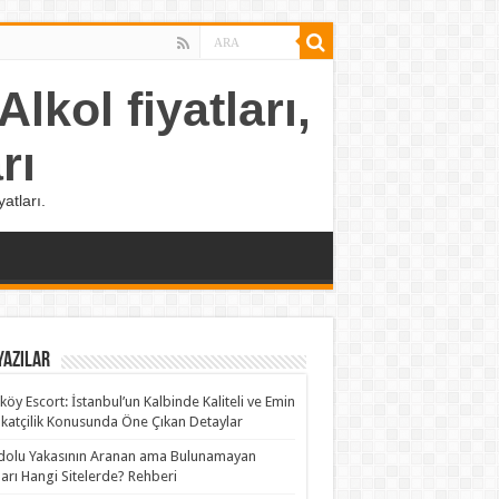
lkol fiyatları,
rı
atları.
Yazılar
köy Escort: İstanbul’un Kalbinde Kaliteli ve Emin
katçilik Konusunda Öne Çıkan Detaylar
olu Yakasının Aranan ama Bulunamayan
rları Hangi Sitelerde? Rehberi