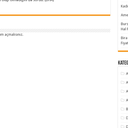
Kadı
Amer
Burs
Hal F
um açmalısınız
.
Bira
Fiyat
Kate
A
A
A
A
B
D