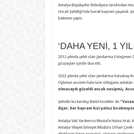
Antalya Büyükşehir Belediyesi tarafından mezarl
Uncalı Şehitliği’nde buruk bayram yaşandı. Şehi
bakımını yaptı.
‘DAHA YENİ, 1 YI
2012 yılında şehit olan Jandarma Üsteğmen Gö
gözyaşları içinde dua etti.
2023 yılında şehit olan Jandarma Astsubay Kı
Oğlunun acısının hala taze olduğunu anlatan
olmasaydı güzeldi ancak nasipmiş. Acısı 
Şehidin kız kardeşi Betül Kesekler de
“Vatan 
diğer, her bayram bizi yalnız bırakmıy
Antalya Vali Yardımcısı Mustafa Hulusi Arat
Antalya Vilayet Emniyet Müdürü Orhan Çevik de
dileklerini ileten protokol, ailelerin istekler