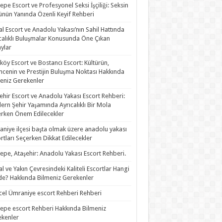
epe Escort ve Profesyonel Seksi İşçiliği: Seksin
nün Yanında Özenli Keyif Rehberi
al Escort ve Anadolu Yakası’nın Sahil Hattında
calıklı Buluşmalar Konusunda Öne Çıkan
ylar
köy Escort ve Bostancı Escort: Kültürün,
ncenin ve Prestijin Buluşma Noktası Hakkında
eniz Gerekenler
ehir Escort ve Anadolu Yakası Escort Rehberi:
rn Şehir Yaşamında Ayrıcalıklı Bir Mola
rken Önem Edilecekler
niye ilçesi başta olmak üzere anadolu yakası
rtları Seçerken Dikkat Edilecekler
epe, Ataşehir: Anadolu Yakası Escort Rehberi.
al ve Yakın Çevresindeki Kaliteli Escortlar Hangi
de? Hakkında Bilmeniz Gerekenler
el Ümraniye escort Rehberi Rehberi
epe escort Rehberi Hakkında Bilmeniz
kenler