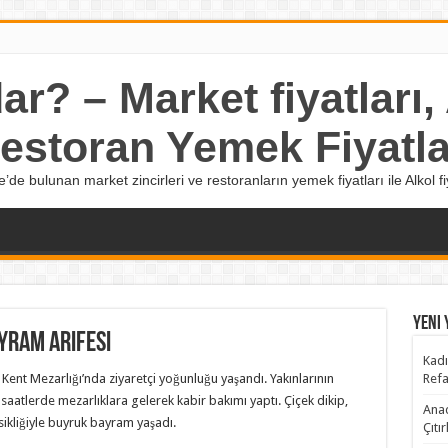
r? – Market fiyatları, A
estoran Yemek Fiyatla
e’de bulunan market zincirleri ve restoranların yemek fiyatları ile Alkol fiy
Yeni 
yram arifesi
Kadı
 Kent Mezarlığı’nda ziyaretçi yoğunluğu yaşandı. Yakınlarının
Refa
saatlerde mezarlıklara gelerek kabir bakımı yaptı. Çiçek dikip,
Anad
sikliğiyle buyruk bayram yaşadı.
Çıtı