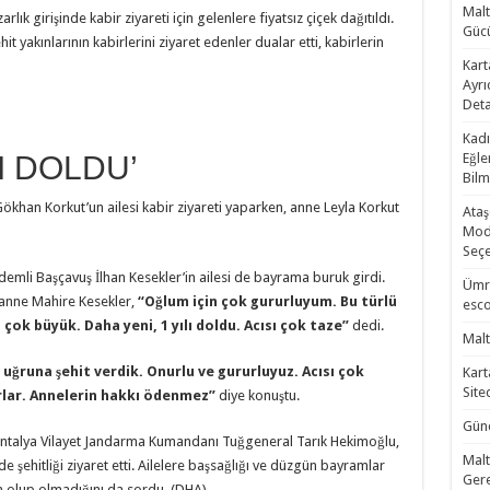
Malt
ık girişinde kabir ziyareti için gelenlere fiyatsız çiçek dağıtıldı.
Gücü
t yakınlarının kabirlerini ziyaret edenler dualar etti, kabirlerin
Kart
Ayrı
Deta
Kadı
LI DOLDU’
Eğle
Bilm
khan Korkut’un ailesi kabir ziyareti yaparken, anne Leyla Korkut
Ataş
Mode
Seçe
demli Başçavuş İlhan Kesekler’in ailesi de bayrama buruk girdi.
Ümra
 anne Mahire Kesekler,
“Oğlum için çok gururluyum. Bu türlü
esco
çok büyük. Daha yeni, 1 yılı doldu. Acısı çok taze”
dedi.
Malt
uğruna şehit verdik. Onurlu ve gururluyuz. Acısı çok
Kart
Site
orlar. Annelerin hakkı ödenmez”
diye konuştu.
Günc
, Antalya Vilayet Jandarma Kumandanı Tuğgeneral Tarık Hekimoğlu,
Malt
 şehitliği ziyaret etti. Ailelere başsağlığı ve düzgün bayramlar
Gere
inin olup olmadığını da sordu. (DHA)