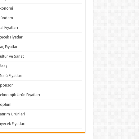
Ekonomi
Gündem
al Fiyatları
çecek Fiyatları
laç Fiyatları
ültür ve Sanat
Maaş
enü Fiyatları
Sponsor
eknolojik Ürün Fiyatları
Toplum
atırım Ürünleri
iyecek Fiyatları