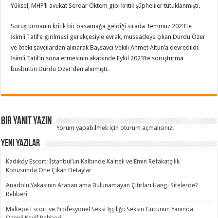
Yüksel, MHP’li avukat Serdar Öktem gibi kritik şüpheliler tutuklanmıştı.
Soruşturmanın kritik bir basamağa geldiği sırada Temmuz 2023’te
İsimli Tatil’e girilmesi gerekçesiyle evrak, müsaadeye çıkan Durdu Özer
ve öteki savcılardan alınarak Başsavcı Vekili Ahmet Altun’a devredildi.
İsimli Tatil’in sona ermesinin akabinde Eylül 2023’te soruşturma
büsbütün Durdu Özer’den alınmıştı.
Bir yanıt yazın
Yorum yapabilmek için
oturum açmalısınız
.
Yeni Yazılar
Kadıköy Escort: İstanbul’un Kalbinde Kaliteli ve Emin Refakatçilik
Konusunda Öne Çıkan Detaylar
Anadolu Yakasının Aranan ama Bulunamayan Çıtırları Hangi Sitelerde?
Rehberi
Maltepe Escort ve Profesyonel Seksi İşçiliği: Seksin Gücünün Yanında
Özenli Keyif Rehberi