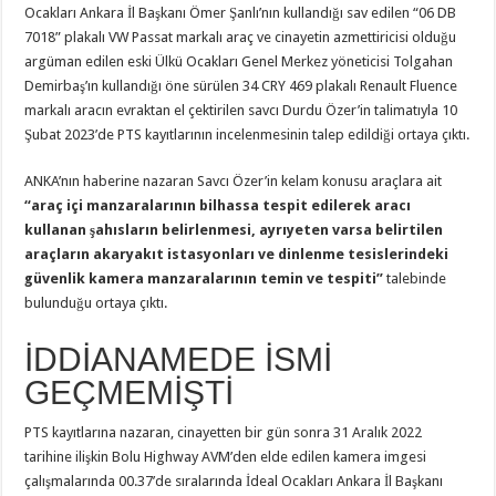
Ocakları Ankara İl Başkanı Ömer Şanlı’nın kullandığı sav edilen “06 DB
7018” plakalı VW Passat markalı araç ve cinayetin azmettiricisi olduğu
argüman edilen eski Ülkü Ocakları Genel Merkez yöneticisi Tolgahan
Demirbaş’ın kullandığı öne sürülen 34 CRY 469 plakalı Renault Fluence
markalı aracın evraktan el çektirilen savcı Durdu Özer’in talimatıyla 10
Şubat 2023’de PTS kayıtlarının incelenmesinin talep edildiği ortaya çıktı.
ANKA’nın haberine nazaran Savcı Özer’in kelam konusu araçlara ait
“araç içi manzaralarının bilhassa tespit edilerek aracı
kullanan şahısların belirlenmesi, ayrıyeten varsa belirtilen
araçların akaryakıt istasyonları ve dinlenme tesislerindeki
güvenlik kamera manzaralarının temin ve tespiti”
talebinde
bulunduğu ortaya çıktı.
İDDİANAMEDE İSMİ
GEÇMEMİŞTİ
PTS kayıtlarına nazaran, cinayetten bir gün sonra 31 Aralık 2022
tarihine ilişkin Bolu Highway AVM’den elde edilen kamera imgesi
çalışmalarında 00.37’de sıralarında İdeal Ocakları Ankara İl Başkanı