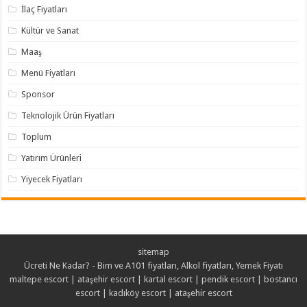
İlaç Fiyatları
Kültür ve Sanat
Maaş
Menü Fiyatları
Sponsor
Teknolojik Ürün Fiyatları
Toplum
Yatırım Ürünleri
Yiyecek Fiyatları
sitemap
Ücreti Ne Kadar? - Bim ve A101 fiyatları, Alkol fiyatları, Yemek Fiyatı
maltepe escort
|
ataşehir escort
|
kartal escort
|
pendik escort
|
bostancı
escort
|
kadıköy escort
|
ataşehir escort