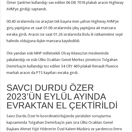
Ömer Şanlı’nın kullandığı sav edilen 06 DB 7018 plakalı aracın Highway
AVM’ye girdiği saptandı.
00.40 sıralarında ise araçtan tek başına inen şahsın Highway AVM’ye
giriş yaptığına ve saat 01.06 sıralarında çıkış yaptığına ait manzara
evraka girdi. Aracın ise saat 01.26 sıralarında Bolu ili istikametine seyir
halinde olduğuna ilişkin manzara kaydedildi.
Öte yandan eski MHP milletvekili Olcay Kılavuz’un meskeninde
yakalandığı ve eski Ülkü Ocakları Genel Merkez yöneticisi Tolgahan
Demirbaş’ın kullandığı tez edilen 34 CRY 469 plakalı Renault Fluence
markalı aracın da PTS kayıtları evraka girdi.
SAVCI DURDU ÖZER
2023’ÜN EYLÜL AYINDA
EVRAKTAN EL ÇEKTİRİLDİ
Savcı Durdu Özer’in koordinatörlüğünde yürütülen soruşturma
kapsamında Tolgahan Demirbaş’ın yanı sıra Ülkü Ocakları Genel
Başkanı Ahmet Yiğit Yıldırım’ın Özel Kalem Müdürü ve yardımcısı Emre