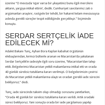
üzerine “O mevzuda ‘eğer varsa bir şikayetiniz bunu ilgili mercilere
aktarın, yargıya intikal ettirin’, dedik. Cumhuriyet savcılarımız zati o
argümanları araştırır, rastgele bir tehdit, bir hakaret kelam mevzusuysa
aslında gerekli süreçler tespit edildiğinde gerçekleşir.” biçiminde
konuştu.
SERDAR SERTÇELİK İADE
EDİLECEK Mİ?
Adalet Bakanı Tunç, Ayhan Bora Kaplan kabahat örgütünün
elebaşlarından, kırmızı bültenle aranan ve Macaristan’da yakalanan
Serdar Sertçelik’in iadesiyle ilgili soru üzerine, “Macaristan’dan talep
ettik. Belgelerimiz Macaristan yetkili makamlarına intikal etti ve orada
40 günlük süreksiz tutuklama kararı verilmişti. O belgelerimizin çevirisi
de Macaristan yetkili makamlarına ulaştı ve oradan gerekli iade sürecini
bekliyoruz.” dedi.
Tunç, iade sürecinde takvim olup olmadığı sorusunu yanıtlarken,
“Orada 40 günlük bir süreksiz tutuklama kararı verildi. Artık oradaki
süreci bekliyoruz. Yani sonuçta orada bir iade yargılaması yapılıp