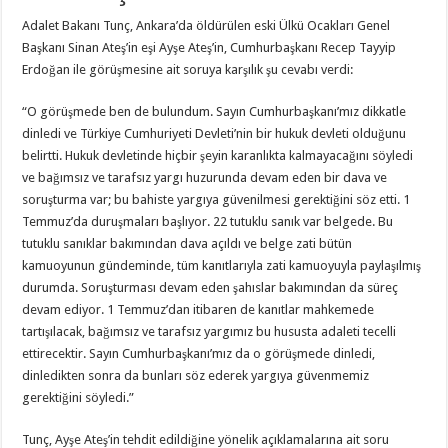
Adalet Bakanı Tunç, Ankara’da öldürülen eski Ülkü Ocakları Genel
Başkanı Sinan Ateş’in eşi Ayşe Ateş’in, Cumhurbaşkanı Recep Tayyip
Erdoğan ile görüşmesine ait soruya karşılık şu cevabı verdi:
“O görüşmede ben de bulundum. Sayın Cumhurbaşkanı’mız dikkatle
dinledi ve Türkiye Cumhuriyeti Devleti’nin bir hukuk devleti olduğunu
belirtti. Hukuk devletinde hiçbir şeyin karanlıkta kalmayacağını söyledi
ve bağımsız ve tarafsız yargı huzurunda devam eden bir dava ve
soruşturma var; bu bahiste yargıya güvenilmesi gerektiğini söz etti. 1
Temmuz’da duruşmaları başlıyor. 22 tutuklu sanık var belgede. Bu
tutuklu sanıklar bakımından dava açıldı ve belge zati bütün
kamuoyunun gündeminde, tüm kanıtlarıyla zati kamuoyuyla paylaşılmış
durumda. Soruşturması devam eden şahıslar bakımından da süreç
devam ediyor. 1 Temmuz’dan itibaren de kanıtlar mahkemede
tartışılacak, bağımsız ve tarafsız yargımız bu hususta adaleti tecelli
ettirecektir. Sayın Cumhurbaşkanı’mız da o görüşmede dinledi,
dinledikten sonra da bunları söz ederek yargıya güvenmemiz
gerektiğini söyledi.”
Tunç, Ayşe Ateş’in tehdit edildiğine yönelik açıklamalarına ait soru