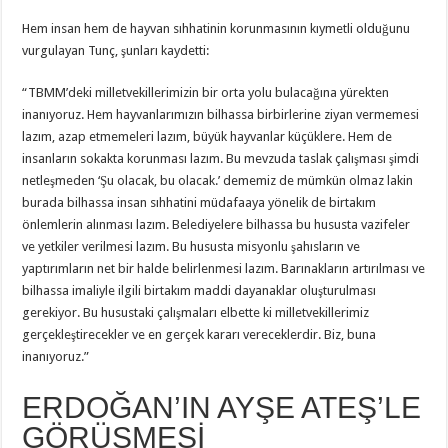
Hem insan hem de hayvan sıhhatinin korunmasının kıymetli olduğunu
vurgulayan Tunç, şunları kaydetti:
“TBMM’deki milletvekillerimizin bir orta yolu bulacağına yürekten
inanıyoruz. Hem hayvanlarımızın bilhassa birbirlerine ziyan vermemesi
lazım, azap etmemeleri lazım, büyük hayvanlar küçüklere. Hem de
insanların sokakta korunması lazım. Bu mevzuda taslak çalışması şimdi
netleşmeden ‘Şu olacak, bu olacak.’ dememiz de mümkün olmaz lakin
burada bilhassa insan sıhhatini müdafaaya yönelik de birtakım
önlemlerin alınması lazım. Belediyelere bilhassa bu hususta vazifeler
ve yetkiler verilmesi lazım. Bu hususta misyonlu şahısların ve
yaptırımların net bir halde belirlenmesi lazım. Barınakların artırılması ve
bilhassa imaliyle ilgili birtakım maddi dayanaklar oluşturulması
gerekiyor. Bu husustaki çalışmaları elbette ki milletvekillerimiz
gerçekleştirecekler ve en gerçek kararı vereceklerdir. Biz, buna
inanıyoruz.”
ERDOĞAN’IN AYŞE ATEŞ’LE
GÖRÜŞMESİ