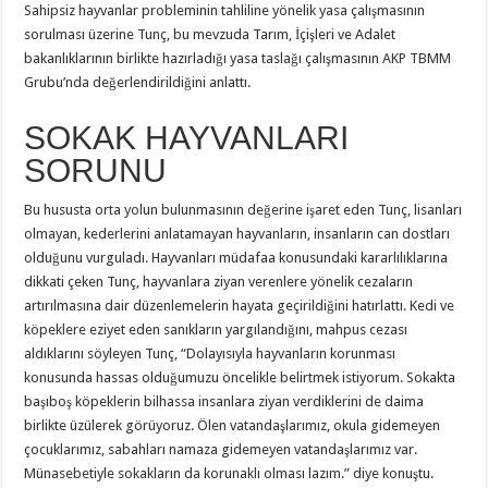
Sahipsiz hayvanlar probleminin tahliline yönelik yasa çalışmasının
sorulması üzerine Tunç, bu mevzuda Tarım, İçişleri ve Adalet
bakanlıklarının birlikte hazırladığı yasa taslağı çalışmasının AKP TBMM
Grubu’nda değerlendirildiğini anlattı.
SOKAK HAYVANLARI
SORUNU
Bu hususta orta yolun bulunmasının değerine işaret eden Tunç, lisanları
olmayan, kederlerini anlatamayan hayvanların, insanların can dostları
olduğunu vurguladı. Hayvanları müdafaa konusundaki kararlılıklarına
dikkati çeken Tunç, hayvanlara ziyan verenlere yönelik cezaların
artırılmasına dair düzenlemelerin hayata geçirildiğini hatırlattı. Kedi ve
köpeklere eziyet eden sanıkların yargılandığını, mahpus cezası
aldıklarını söyleyen Tunç, “Dolayısıyla hayvanların korunması
konusunda hassas olduğumuzu öncelikle belirtmek istiyorum. Sokakta
başıboş köpeklerin bilhassa insanlara ziyan verdiklerini de daima
birlikte üzülerek görüyoruz. Ölen vatandaşlarımız, okula gidemeyen
çocuklarımız, sabahları namaza gidemeyen vatandaşlarımız var.
Münasebetiyle sokakların da korunaklı olması lazım.” diye konuştu.