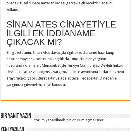
oradaki tüzel sürece nazaran iadesi gerçekleştirilecektir.” sözünü
kullandı.
SİNAN ATEŞ CİNAYETİYLE
İLGİLİ EK İDDİANAME
ÇIKACAK MI?
Bir gazetecinin, Sinan Ateş davasıyla ilgili ek iddianame hazırlanıp
hazırlanmayacağı sorusuna karşılık da Tunç, “Bunlar yargının
huzurunda olan işler. Münasebetiyle Türkiye Cumhuriyeti Devleti hukuk
devleti, tarafsız ve bağımsız yargımız en ince ayrıntısına kadar mevzuyu
araştıracaktır; soruşturacaktır ve adalet tecelli edecektir. O nedenle
yargımıza güvenelim.” diye konuştu.
Bir yanıt yazın
Yorum yapabilmek için
oturum açmalısınız
.
Yeni Yazılar