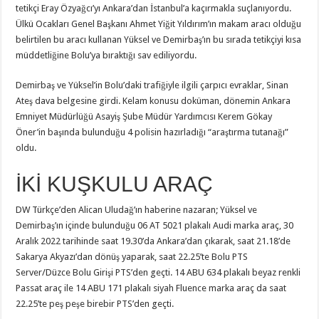
tetikçi Eray Özyağcı’yı Ankara’dan İstanbul’a kaçırmakla suçlanıyordu.
Ülkü Ocakları Genel Başkanı Ahmet Yiğit Yıldırım’ın makam aracı olduğu
belirtilen bu aracı kullanan Yüksel ve Demirbaş’ın bu sırada tetikçiyi kısa
müddetliğine Bolu’ya bıraktığı sav ediliyordu.
Demirbaş ve Yüksel’in Bolu’daki trafiğiyle ilgili çarpıcı evraklar, Sinan
Ateş dava belgesine girdi. Kelam konusu doküman, dönemin Ankara
Emniyet Müdürlüğü Asayiş Şube Müdür Yardımcısı Kerem Gökay
Öner’in başında bulunduğu 4 polisin hazırladığı “araştırma tutanağı”
oldu.
İKİ KUŞKULU ARAÇ
DW Türkçe’den Alican Uludağ’ın haberine nazaran; Yüksel ve
Demirbaş’ın içinde bulunduğu 06 AT 5021 plakalı Audi marka araç, 30
Aralık 2022 tarihinde saat 19.30’da Ankara’dan çıkarak, saat 21.18’de
Sakarya Akyazı’dan dönüş yaparak, saat 22.25’te Bolu PTS
Server/Düzce Bolu Girişi PTS’den geçti. 14 ABU 634 plakalı beyaz renkli
Passat araç ile 14 ABU 171 plakalı siyah Fluence marka araç da saat
22.25’te peş peşe birebir PTS’den geçti.