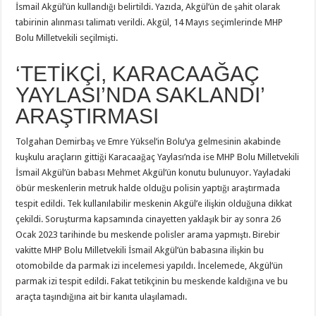
İsmail Akgül’ün kullandığı belirtildi. Yazıda, Akgül’ün de şahit olarak
tabirinin alınması talimatı verildi. Akgül, 14 Mayıs seçimlerinde MHP
Bolu Milletvekili seçilmişti.
‘TETİKÇİ, KARACAAĞAÇ
YAYLASI’NDA SAKLANDI’
ARAŞTIRMASI
Tolgahan Demirbaş ve Emre Yüksel’in Bolu’ya gelmesinin akabinde
kuşkulu araçların gittiği Karacaağaç Yaylası’nda ise MHP Bolu Milletvekili
İsmail Akgül’ün babası Mehmet Akgül’ün konutu bulunuyor. Yayladaki
öbür meskenlerin metruk halde olduğu polisin yaptığı araştırmada
tespit edildi. Tek kullanılabilir meskenin Akgül’e ilişkin olduğuna dikkat
çekildi. Soruşturma kapsamında cinayetten yaklaşık bir ay sonra 26
Ocak 2023 tarihinde bu meskende polisler arama yapmıştı. Birebir
vakitte MHP Bolu Milletvekili İsmail Akgül’ün babasına ilişkin bu
otomobilde da parmak izi incelemesi yapıldı. İncelemede, Akgül’ün
parmak izi tespit edildi. Fakat tetikçinin bu meskende kaldığına ve bu
araçta taşındığına ait bir kanıta ulaşılamadı.