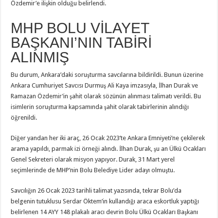
Özdemir’e ilişkin olduğu belirlendi.
MHP BOLU VİLAYET
BAŞKANI’NIN TABİRİ
ALINMIŞ
Bu durum, Ankara’daki soruşturma savcılarına bildirildi. Bunun üzerine
Ankara Cumhuriyet Savcısı Durmuş Ali Kaya imzasıyla, İlhan Durak ve
Ramazan Özdemir’in şahit olarak sözünün alınması talimatı verildi. Bu
isimlerin soruşturma kapsamında şahit olarak tabirlerinin alındığı
öğrenildi.
Diğer yandan her iki araç, 26 Ocak 2023’te Ankara Emniyeti’ne çekilerek
arama yapıldı, parmak izi örneği alındı. İlhan Durak, şu an Ülkü Ocakları
Genel Sekreteri olarak misyon yapıyor. Durak, 31 Mart yerel
seçimlerinde de MHP’nin Bolu Belediye Lider adayı olmuştu.
Savcılığın 26 Ocak 2023 tarihli talimat yazısında, tekrar Bolu’da
belgenin tutuklusu Serdar Öktem’in kullandığı araca eskortluk yaptığı
belirlenen 14 AYY 148 plakalı aracı devrin Bolu Ülkü Ocakları Başkanı