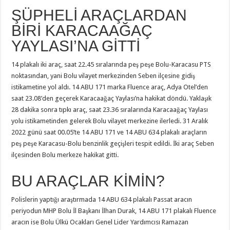
ŞÜPHELİ ARAÇLARDAN
BİRİ KARACAAĞAÇ
YAYLASI’NA GİTTİ
14 plakalı iki araç, saat 22.45 sıralarında peş peşe Bolu-Karacasu PTS
noktasından, yani Bolu vilayet merkezinden Seben ilçesine gidiş
istikametine yol aldı. 14 ABU 171 marka Fluence araç, Adya Otel’den
saat 23.08’den geçerek Karacaağaç Yaylası’na hakikat döndü. Yaklaşık
28 dakika sonra tıpkı araç, saat 23.36 sıralarında Karacaağaç Yaylası
yolu istikametinden gelerek Bolu vilayet merkezine ilerledi. 31 Aralık
2022 günü saat 00.05’te 14 ABU 171 ve 14 ABU 634 plakalı araçların
peş peşe Karacasu-Bolu benzinlik geçişleri tespit edildi. İki araç Seben
ilçesinden Bolu merkeze hakikat gitti.
BU ARAÇLAR KİMİN?
Polislerin yaptığı araştırmada 14 ABU 634 plakalı Passat aracın
periyodun MHP Bolu İl Başkanı İlhan Durak, 14 ABU 171 plakalı Fluence
aracın ise Bolu Ülkü Ocakları Genel Lider Yardımcısı Ramazan