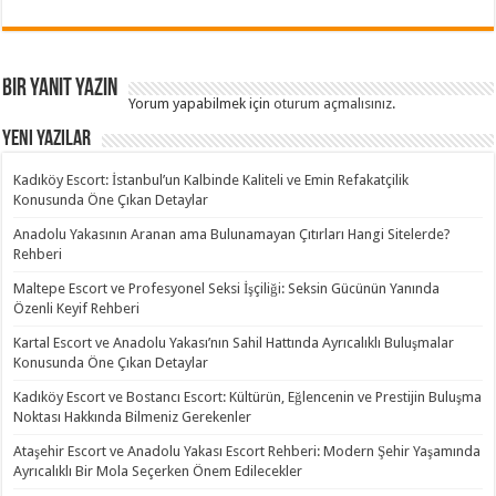
Bir yanıt yazın
Yorum yapabilmek için
oturum açmalısınız
.
Yeni Yazılar
Kadıköy Escort: İstanbul’un Kalbinde Kaliteli ve Emin Refakatçilik
Konusunda Öne Çıkan Detaylar
Anadolu Yakasının Aranan ama Bulunamayan Çıtırları Hangi Sitelerde?
Rehberi
Maltepe Escort ve Profesyonel Seksi İşçiliği: Seksin Gücünün Yanında
Özenli Keyif Rehberi
Kartal Escort ve Anadolu Yakası’nın Sahil Hattında Ayrıcalıklı Buluşmalar
Konusunda Öne Çıkan Detaylar
Kadıköy Escort ve Bostancı Escort: Kültürün, Eğlencenin ve Prestijin Buluşma
Noktası Hakkında Bilmeniz Gerekenler
Ataşehir Escort ve Anadolu Yakası Escort Rehberi: Modern Şehir Yaşamında
Ayrıcalıklı Bir Mola Seçerken Önem Edilecekler