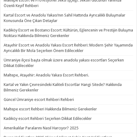
Maltepe Escort ve Profesyonel Seksi İşçiliği: Seksin Gücünün Yanında
Özenli Keyif Rehberi
Kartal Escort ve Anadolu Yakası’nın Sahil Hattında Ayrıcalıklı Buluşmalar
Konusunda Öne Çıkan Detaylar
Kadıköy Escort ve Bostancı Escort: Kültürün, Eğlencenin ve Prestijin Buluşma
Noktası Hakkında Bilmeniz Gerekenler
Ataşehir Escort ve Anadolu Yakası Escort Rehberi: Modern Şehir Yaşamında
Ayrıcalıklı Bir Mola Seçerken Önem Edilecekler
Ümraniye ilçesi başta olmak üzere anadolu yakası escortları Seçerken
Dikkat Edilecekler
Maltepe, Ataşehir: Anadolu Yakası Escort Rehberi.
Kartal ve Yakın Çevresindeki Kaliteli Escortlar Hangi Sitede? Hakkında
Bilmeniz Gerekenler
Güncel Ümraniye escort Rehberi Rehberi
Maltepe escort Rehberi Hakkında Bilmeniz Gerekenler
Kadıköy escort Rehberi Seçerken Dikkat Edilecekler
Amerikalılar Paralarını Nasıl Harcıyor? 2025