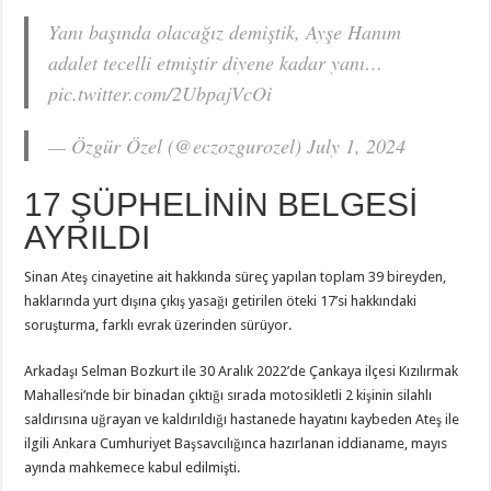
Yanı başında olacağız demiştik, Ayşe Hanım
adalet tecelli etmiştir diyene kadar yanı…
pic.twitter.com/2UbpajVcOi
— Özgür Özel (@eczozgurozel) July 1, 2024
17 ŞÜPHELİNİN BELGESİ
AYRILDI
Sinan Ateş cinayetine ait hakkında süreç yapılan toplam 39 bireyden,
haklarında yurt dışına çıkış yasağı getirilen öteki 17’si hakkındaki
soruşturma, farklı evrak üzerinden sürüyor.
Arkadaşı Selman Bozkurt ile 30 Aralık 2022’de Çankaya ilçesi Kızılırmak
Mahallesi’nde bir binadan çıktığı sırada motosikletli 2 kişinin silahlı
saldırısına uğrayan ve kaldırıldığı hastanede hayatını kaybeden Ateş ile
ilgili Ankara Cumhuriyet Başsavcılığınca hazırlanan iddianame, mayıs
ayında mahkemece kabul edilmişti.