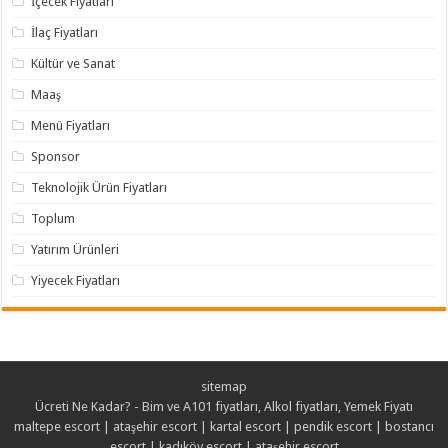
İçecek Fiyatları
İlaç Fiyatları
Kültür ve Sanat
Maaş
Menü Fiyatları
Sponsor
Teknolojik Ürün Fiyatları
Toplum
Yatırım Ürünleri
Yiyecek Fiyatları
sitemap
Ücreti Ne Kadar? - Bim ve A101 fiyatları, Alkol fiyatları, Yemek Fiyatı
maltepe escort
|
ataşehir escort
|
kartal escort
|
pendik escort
|
bostancı
escort
|
kadıköy escort
|
ataşehir escort