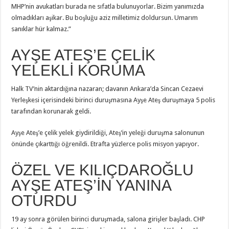
MHP’nin avukatları burada ne sıfatla bulunuyorlar. Bizim yanımızda
olmadıkları aşikar. Bu boşluğu aziz milletimiz doldursun. Umarım
sanıklar hür kalmaz.”
AYŞE ATEŞ’E ÇELİK
YELEKLİ KORUMA
Halk TV’nin aktardığına nazaran; davanın Ankara’da Sincan Cezaevi
Yerleşkesi içerisindeki birinci duruşmasına Ayşe Ateş duruşmaya 5 polis
tarafından korunarak geldi.
Ayşe Ateş’e çelik yelek giydirildiği, Ateş’in yeleği duruşma salonunun
önünde çıkarttığı öğrenildi. Etrafta yüzlerce polis misyon yapıyor.
ÖZEL VE KILIÇDAROĞLU
AYŞE ATEŞ’İN YANINA
OTURDU
19 ay sonra görülen birinci duruşmada, salona girişler başladı. CHP