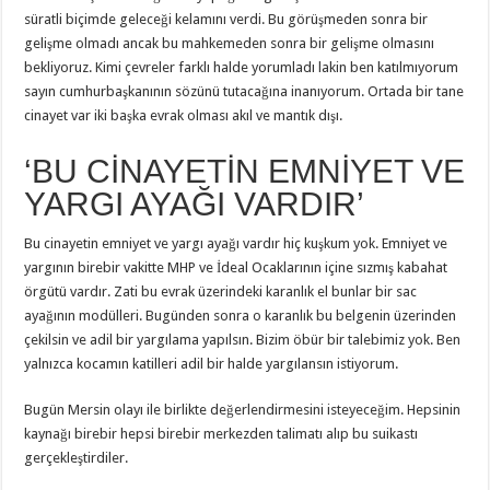
süratli biçimde geleceği kelamını verdi. Bu görüşmeden sonra bir
gelişme olmadı ancak bu mahkemeden sonra bir gelişme olmasını
bekliyoruz. Kimi çevreler farklı halde yorumladı lakin ben katılmıyorum
sayın cumhurbaşkanının sözünü tutacağına inanıyorum. Ortada bir tane
cinayet var iki başka evrak olması akıl ve mantık dışı.
‘BU CİNAYETİN EMNİYET VE
YARGI AYAĞI VARDIR’
Bu cinayetin emniyet ve yargı ayağı vardır hiç kuşkum yok. Emniyet ve
yargının birebir vakitte MHP ve İdeal Ocaklarının içine sızmış kabahat
örgütü vardır. Zati bu evrak üzerindeki karanlık el bunlar bir sac
ayağının modülleri. Bugünden sonra o karanlık bu belgenin üzerinden
çekilsin ve adil bir yargılama yapılsın. Bizim öbür bir talebimiz yok. Ben
yalnızca kocamın katilleri adil bir halde yargılansın istiyorum.
Bugün Mersin olayı ile birlikte değerlendirmesini isteyeceğim. Hepsinin
kaynağı birebir hepsi birebir merkezden talimatı alıp bu suikastı
gerçekleştirdiler.