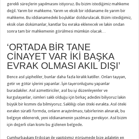
gerekli süreçlerin yapılmasını istiyoruz. Bu bizim istediğimiz mahkeme
değil. Yarım bir mahkeme. Yarım ve eksik bir iddianame ile yarım bir
mahkeme. Bu iddianamedeki boşluklar doldurulacak. Bizim istediğimiz,
eksik olan dokümanlar, kanıtlar bu evraka eklenecek ve lakin ondan
sonra tam bir mahkemenin görülmesi mümkün olacak…
‘ORTADA BİR TANE
CİNAYET VAR İKİ BAŞKA
EVRAK OLMASI AKIL DIŞI’
Bence asıl şüpheliler, bunlar daha fazla kiralık katiller. Onları taşıyan,
getir ve götür işlerini yapanlar. İşin taşeronluğunu yapanlar
buradakiler. Asıl azmettiriciler, asıl bu işi düzenleyenler ve
kurgulayanlar, isimleri saklı olduğu için birkaç adedini biliyoruz lakin
büyük bir kısmını da bilmiyoruz. Saklılığı olan öteki evrakta. Asıl öteki
evrakın süratli formda, onların araştırılması, tabirlerinin alınarak, bu
belgeye eklenerek, yeni iddianamenin yazılması gerekiyor. Asıl bizim
için değerli olan kısmı bu gizlenen belgede.
Cumhurbaşkanı Erdoğan ile yaptığımız görüşmede bize adaletin en