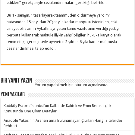
ettikleri” gerekçesiyle cezalandırılmaları gerektiği belirtildi.
Bu 17 sanığın, ” tasarlayarak taammüden öldürmeye yardım”
hatasından 15’er yıldan 20’şer yıla kadar mahpusu istenirken, eski
cinayet ofis amiri Aykal’ın ayrıyeten kamu vazifesinin verdiği yetkiyi
berbata kullanarak maktule ilişkin şahsî bilgileri hukuka karşıt olarak
temin ettiği gerekçesiyle ayrıyeten 3 yıldan 6 yıla kadar mahpusla
cezalandırılması talep edildi.
Bir yanıt yazın
Yorum yapabilmek için
oturum açmalısınız
.
Yeni Yazılar
Kadıköy Escort: İstanbul’un Kalbinde Kaliteli ve Emin Refakatçilik
Konusunda Öne Çıkan Detaylar
Anadolu Yakasının Aranan ama Bulunamayan Çıtırları Hangi Sitelerde?
Rehberi