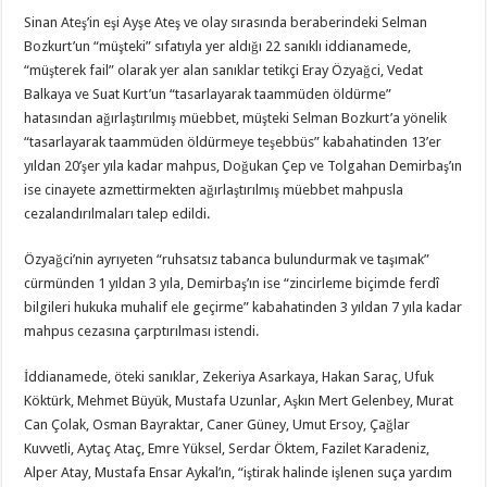
Sinan Ateş’in eşi Ayşe Ateş ve olay sırasında beraberindeki Selman
Bozkurt’un “müşteki” sıfatıyla yer aldığı 22 sanıklı iddianamede,
“müşterek fail” olarak yer alan sanıklar tetikçi Eray Özyağci, Vedat
Balkaya ve Suat Kurt’un “tasarlayarak taammüden öldürme”
hatasından ağırlaştırılmış müebbet, müşteki Selman Bozkurt’a yönelik
“tasarlayarak taammüden öldürmeye teşebbüs” kabahatinden 13’er
yıldan 20’şer yıla kadar mahpus, Doğukan Çep ve Tolgahan Demirbaş’ın
ise cinayete azmettirmekten ağırlaştırılmış müebbet mahpusla
cezalandırılmaları talep edildi.
Özyağci’nin ayrıyeten “ruhsatsız tabanca bulundurmak ve taşımak”
cürmünden 1 yıldan 3 yıla, Demirbaş’ın ise “zincirleme biçimde ferdî
bilgileri hukuka muhalif ele geçirme” kabahatinden 3 yıldan 7 yıla kadar
mahpus cezasına çarptırılması istendi.
İddianamede, öteki sanıklar, Zekeriya Asarkaya, Hakan Saraç, Ufuk
Köktürk, Mehmet Büyük, Mustafa Uzunlar, Aşkın Mert Gelenbey, Murat
Can Çolak, Osman Bayraktar, Caner Güney, Umut Ersoy, Çağlar
Kuvvetli, Aytaç Ataç, Emre Yüksel, Serdar Öktem, Fazilet Karadeniz,
Alper Atay, Mustafa Ensar Aykal’ın, “iştirak halinde işlenen suça yardım