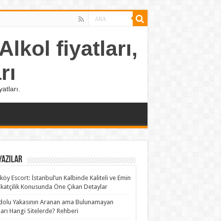
lkol fiyatları,
rı
atları.
Yazılar
köy Escort: İstanbul’un Kalbinde Kaliteli ve Emin
katçilik Konusunda Öne Çıkan Detaylar
olu Yakasının Aranan ama Bulunamayan
rları Hangi Sitelerde? Rehberi