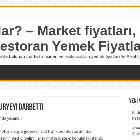
r? – Market fiyatları, A
estoran Yemek Fiyatla
e’de bulunan market zincirleri ve restoranların yemek fiyatları ile Alkol fiy
Yeni 
kuryeyi darbetti
Kadı
nda yaşandı.
Refa
Anad
sikletiyle giderken sivil trafik polisleri tarafından
Çıtı
inin geçtiği belirtililerek motosiklete el konulmak istendi.