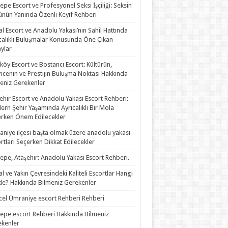
epe Escort ve Profesyonel Seksi İşçiliği: Seksin
nün Yanında Özenli Keyif Rehberi
al Escort ve Anadolu Yakası’nın Sahil Hattında
calıklı Buluşmalar Konusunda Öne Çıkan
ylar
köy Escort ve Bostancı Escort: Kültürün,
ncenin ve Prestijin Buluşma Noktası Hakkında
eniz Gerekenler
ehir Escort ve Anadolu Yakası Escort Rehberi:
rn Şehir Yaşamında Ayrıcalıklı Bir Mola
rken Önem Edilecekler
niye ilçesi başta olmak üzere anadolu yakası
rtları Seçerken Dikkat Edilecekler
epe, Ataşehir: Anadolu Yakası Escort Rehberi.
al ve Yakın Çevresindeki Kaliteli Escortlar Hangi
de? Hakkında Bilmeniz Gerekenler
el Ümraniye escort Rehberi Rehberi
epe escort Rehberi Hakkında Bilmeniz
kenler