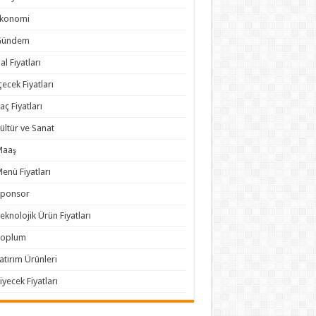
Ekonomi
Gündem
al Fiyatları
çecek Fiyatları
laç Fiyatları
ültür ve Sanat
Maaş
enü Fiyatları
Sponsor
eknolojik Ürün Fiyatları
Toplum
atırım Ürünleri
iyecek Fiyatları