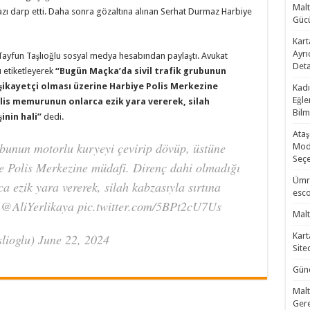
Malt
azı darp etti. Daha sonra gözaltına alınan Serhat Durmaz Harbiye
Gücü
Kart
Ayrı
Tayfun Taşlıoğlu sosyal medya hesabından paylaştı. Avukat
Deta
ı etiketleyerek
“Bugün Maçka’da sivil trafik grubunun
şikayetçi olması üzerine Harbiye Polis Merkezine
Kadı
Eğle
olis memurunun onlarca ezik yara vererek, silah
Bilm
inin hali”
dedi.
Ataş
ubunun motorlu kuryeyi çevirip dövüp, üstüne
Mode
Seçe
ye Polis Merkezine müdafi. Direnç dahi olmadığı
Ümra
 ezik yara vererek, silah kabzasıyla sırtına
esco
i. @AliYerlikaya pic.twitter.com/5BPt2cU7Us
Malt
Kart
lioglu) June 22, 2024
Site
Günc
Malt
Gere