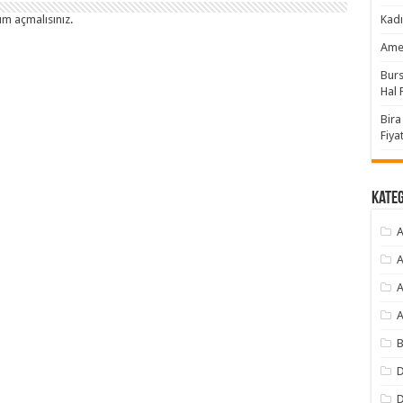
um açmalısınız
.
Kadı
Amer
Burs
Hal F
Bira
Fiyat
Kate
A
A
A
A
B
D