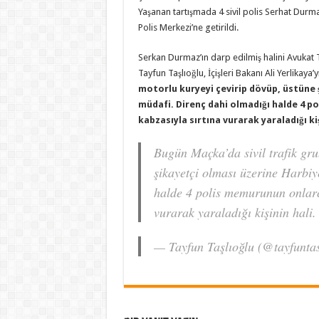
Yaşanan tartışmada 4 sivil polis Serhat Durm
Polis Merkezi’ne getirildi.
Serkan Durmaz’ın darp edilmiş halini Avukat 
Tayfun Taşlıoğlu, İçişleri Bakanı Ali Yerlikaya’y
motorlu kuryeyi çevirip dövüp, üstüne 
müdafi. Direnç dahi olmadığı halde 4 p
kabzasıyla sırtına vurarak yaraladığı kiş
Bugün Maçka’da sivil trafik gr
şikayetçi olması üzerine Harbi
halde 4 polis memurunun onlarca
vurarak yaraladığı kişinin hal
— Tayfun Taşlıoğlu (@tayfuntas