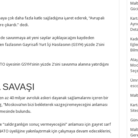
Malt
Gücü
ya çok daha fazla katkı sağladığına işaret ederek, “Avrupalı
Kart
Ayrı
e çıkardı.” dedi.
Deta
e savunmaya ait yeni sayılar açıklayacağını kaydeden
Kadı
n fazlasının Gayrisafi Yurt İçi Hasılasının (GSYH) yüzde 2’sini
Eğle
Bilm
Ataş
ATO üyesinin GSYH’sinin yüzde 2’sini savunma alanına yatırdığını
Mode
Seçe
Ümra
 SAVAŞI
esco
Malt
en az 40 milyar avroluk askeri dayanak sağlamalarını içeren bir
rg, “Moskova’nın bizi bekleterek vazgeçiremeyeceğini anlaması
Kart
Site
rmesinde bulundu.
Günc
 “saldırganlığın sonuç vermeyeceğini” anlaması için gayret sarf
Malt
NATO üyeliğine yakınlaştırmak için çalışmaya devam edeceklerini,
Gere