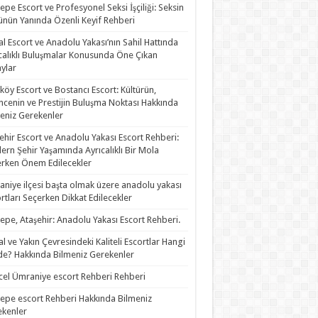
epe Escort ve Profesyonel Seksi İşçiliği: Seksin
nün Yanında Özenli Keyif Rehberi
al Escort ve Anadolu Yakası’nın Sahil Hattında
calıklı Buluşmalar Konusunda Öne Çıkan
ylar
köy Escort ve Bostancı Escort: Kültürün,
ncenin ve Prestijin Buluşma Noktası Hakkında
eniz Gerekenler
ehir Escort ve Anadolu Yakası Escort Rehberi:
rn Şehir Yaşamında Ayrıcalıklı Bir Mola
rken Önem Edilecekler
niye ilçesi başta olmak üzere anadolu yakası
rtları Seçerken Dikkat Edilecekler
epe, Ataşehir: Anadolu Yakası Escort Rehberi.
al ve Yakın Çevresindeki Kaliteli Escortlar Hangi
de? Hakkında Bilmeniz Gerekenler
el Ümraniye escort Rehberi Rehberi
epe escort Rehberi Hakkında Bilmeniz
kenler