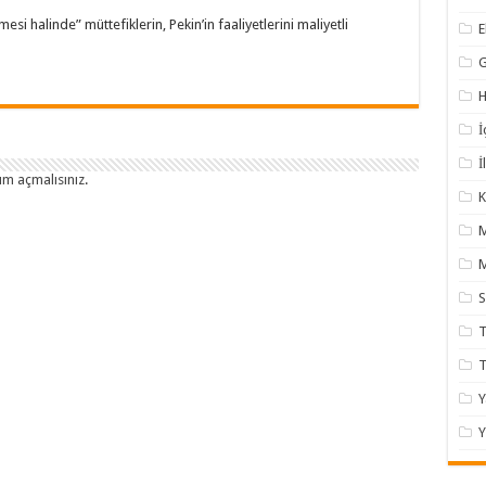
si halinde” müttefiklerin, Pekin’in faaliyetlerini maliyetli
H
İ
İ
um açmalısınız
.
K
M
T
Y
Y