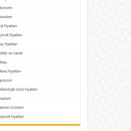
Ekonomi
Gündem
al Fiyatları
çecek Fiyatları
laç Fiyatları
ültür ve Sanat
Maaş
enü Fiyatları
Sponsor
eknolojik Ürün Fiyatları
Toplum
atırım Ürünleri
iyecek Fiyatları