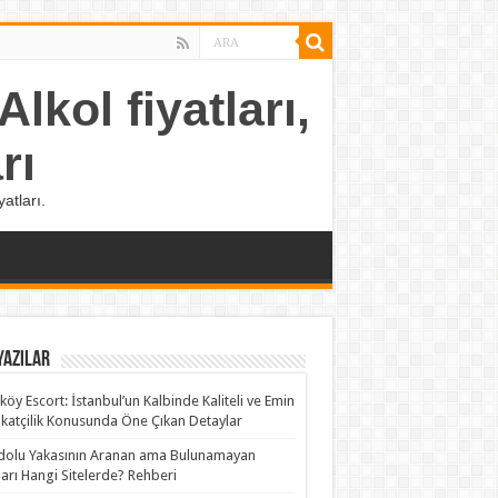
lkol fiyatları,
rı
atları.
Yazılar
köy Escort: İstanbul’un Kalbinde Kaliteli ve Emin
katçilik Konusunda Öne Çıkan Detaylar
olu Yakasının Aranan ama Bulunamayan
rları Hangi Sitelerde? Rehberi