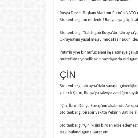
Rusya Devlet Başkanı Vladimir Putin’in NATO 
Stoltenberg, bu nedenle Ukrayna’ya güçlü tak
Stoltenberg, “Saldırgan Rusya’dır, Ukrayna’ya y
Ukrayna’nın yasal meşru müdafaa hakkını dest
Putin’in yine bir nüfuz alanı inşa etmeye çalı
müttefikine yönelik akın hazırlığında olduğuna 
ÇİN
Stoltenberg, Ukrayna’daki savaşın güvenliğin b
çizerek Çin’in, Rusya’ya takviye verdiğini kayde
“Çin, İkinci Dünya Savaşı’nın akabinde Avrup
Stoltenberg, birebir vakitte Pekin’in Batı ile 
Stoltenberg, “Çin ikisini birden elde edemez.”
bağı bulunduğuna işaret etti.