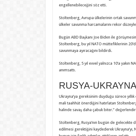
engellenebileceğini söz etti.
Stoltenberg, Avrupa ülkelerinin ortak savunma
ülkeler savunma harcamalarını rekor düzeyler
Bugün ABD Başkanı Joe Biden ile görüşmesind
Stoltenberg, bu yıl NATO müttefiklerinin 20’de
savunmaya ayıracağını bildirdi.
Stoltenberg, 5 yıl evvel yalnızca 10’a yakın N
anımsattı.
RUSYA-UKRAYNA
Ukrayna’ya gereksinim duyduğu sürece yıllık 
mali taahhüt önerdiğini hatırlatan Stoltenbe
halinde savaş daha çabuk biter.” değerlendi
Stoltenberg, Rusya’nın bugün de gelecekte de
edilmesi gerektiğini kaydederek Ukrayna’yı, 
bunun için farklı adımlar attıklarını anlattı.