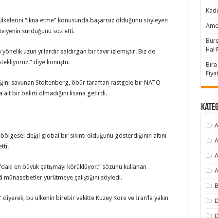
Kadı
ülkelerini “ikna etme” konusunda başarısız olduğunu söyleyen
Amer
viyenin sürdüğünü söz etti.
Burs
Hal F
önelik uzun yıllardır saldırgan bir tavır izlemiştir. Biz de
ekliyoruz.” diye konuştu.
Bira
Fiyat
ştığını savunan Stoltenberg, öbür taraftan rastgele bir NATO
ait bir belirti olmadığını lisana getirdi.
Kate
A
ölgesel değil global bir sıkıntı olduğunu gösterdiğinin altını
A
tti.
A
a’daki en büyük çatışmayı körüklüyor.” sözünü kullanan
A
âlâ münasebetler yürütmeye çalıştığını söyledi.
B
 diyerek, bu ülkenin birebir vakitte Kuzey Kore ve İran’la yakın
D