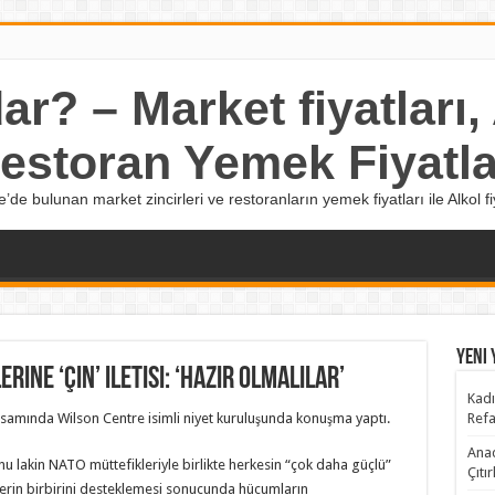
r? – Market fiyatları, A
estoran Yemek Fiyatla
e’de bulunan market zincirleri ve restoranların yemek fiyatları ile Alkol fiy
Yeni 
ine ‘Çin’ iletisi: ‘Hazır olmalılar’
Kadı
samında Wilson Centre isimli niyet kuruluşunda konuşma yaptı.
Refa
Anad
u lakin NATO müttefikleriyle birlikte herkesin “çok daha güçlü”
Çıtı
lerin birbirini desteklemesi sonucunda hücumların