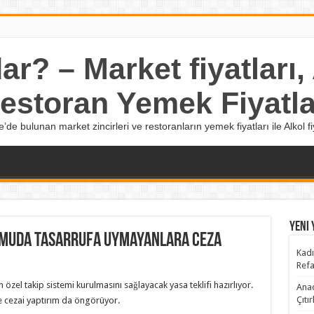
r? – Market fiyatları, A
estoran Yemek Fiyatla
e’de bulunan market zincirleri ve restoranların yemek fiyatları ile Alkol fiy
Yeni 
Kamuda tasarrufa uymayanlara ceza
Kadı
Refa
özel takip sistemi kurulmasını sağlayacak yasa teklifi hazırlıyor.
Anad
Çıtı
e cezai yaptırım da öngörüyor.