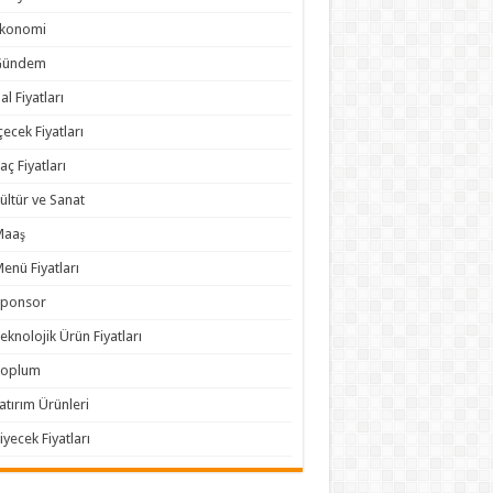
Ekonomi
Gündem
al Fiyatları
çecek Fiyatları
laç Fiyatları
ültür ve Sanat
Maaş
enü Fiyatları
Sponsor
eknolojik Ürün Fiyatları
Toplum
atırım Ürünleri
iyecek Fiyatları