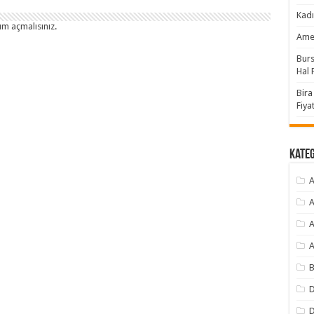
Kadı
um açmalısınız
.
Amer
Burs
Hal F
Bira
Fiyat
Kate
A
A
A
A
B
D