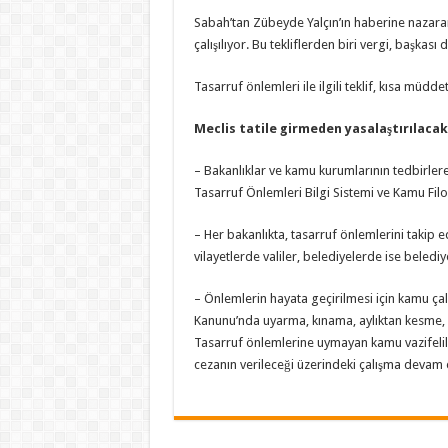
Sabah’tan Zübeyde Yalçın’ın haberine nazaran; 
çalışılıyor.
Bu tekliflerden biri vergi, başkası
T
asarruf önlemleri ile ilgili teklif,
kısa müddet
Meclis tatile girmeden yasalaştırılacak 
– Bakanlıklar ve kamu kurumlarının tedbirle
Tasarruf Önlemleri Bilgi Sistemi ve Kamu Filo İ
– Her bakanlıkta, tasarruf önlemlerini takip 
vilayetlerde valiler, belediyelerde ise beledi
– Önlemlerin hayata geçirilmesi için kamu ça
Kanunu’nda uyarma, kınama, aylıktan kesme,
Tasarruf önlemlerine uymayan kamu vazifelile
cezanın verileceği üzerindeki çalışma devam 