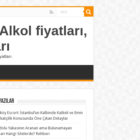
lkol fiyatları,
rı
atları.
Yazılar
köy Escort: İstanbul’un Kalbinde Kaliteli ve Emin
katçilik Konusunda Öne Çıkan Detaylar
olu Yakasının Aranan ama Bulunamayan
rları Hangi Sitelerde? Rehberi