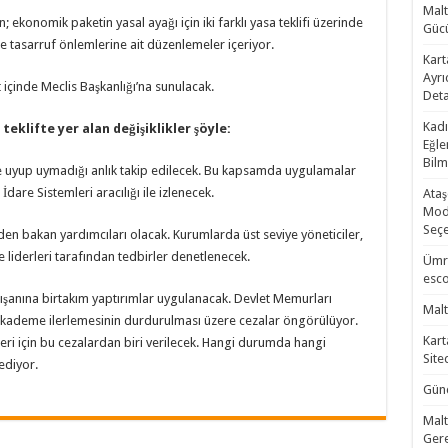
Malt
ekonomik paketin yasal ayağı için iki farklı yasa teklifi üzerinde
Gücü
 de tasarruf önlemlerine ait düzenlemeler içeriyor.
Kart
Ayrı
 içinde
Meclis Başkanlığı’na sunulacak.
Deta
Kadı
teklifte yer alan değişiklikler şöyle:
Eğle
Bilm
re uyup uymadığı anlık takip edilecek. Bu kapsamda uygulamalar
dare Sistemleri aracılığı ile izlenecek.
Ataş
Mode
Seçe
eden bakan yardımcıları olacak. Kurumlarda üst seviye yöneticiler,
ye liderleri tarafından tedbirler denetlenecek.
Ümra
esco
lışanına birtakım yaptırımlar uygulanacak. Devlet Memurları
Malt
 kademe ilerlemesinin durdurulması üzere cezalar öngörülüyor.
Kart
ri için bu cezalardan biri verilecek. Hangi durumda hangi
Site
ediyor.
Günc
Malt
Gere