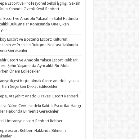
epe Escort ve Profesyonel Seksi İşçiliği: Seksin
nün Yanında Özenli Keyif Rehberi
al Escort ve Anadolu Yakası’nın Sahil Hattında
calıklı Buluşmalar Konusunda Öne Çıkan
ylar
köy Escort ve Bostancı Escort: Kültürün,
ncenin ve Prestijin Buluşma Noktası Hakkında
eniz Gerekenler
ehir Escort ve Anadolu Yakası Escort Rehberi:
rn Şehir Yaşamında Ayrıcalıklı Bir Mola
rken Önem Edilecekler
niye ilçesi başta olmak üzere anadolu yakası
rtları Seçerken Dikkat Edilecekler
epe, Ataşehir: Anadolu Yakası Escort Rehberi.
al ve Yakın Çevresindeki Kaliteli Escortlar Hangi
de? Hakkında Bilmeniz Gerekenler
el Ümraniye escort Rehberi Rehberi
epe escort Rehberi Hakkında Bilmeniz
kenler