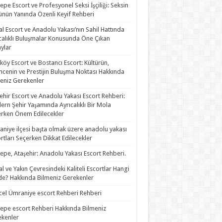
epe Escort ve Profesyonel Seksi İşçiliği: Seksin
nün Yanında Özenli Keyif Rehberi
al Escort ve Anadolu Yakası’nın Sahil Hattında
calıklı Buluşmalar Konusunda Öne Çıkan
ylar
köy Escort ve Bostancı Escort: Kültürün,
ncenin ve Prestijin Buluşma Noktası Hakkında
eniz Gerekenler
ehir Escort ve Anadolu Yakası Escort Rehberi:
rn Şehir Yaşamında Ayrıcalıklı Bir Mola
rken Önem Edilecekler
niye ilçesi başta olmak üzere anadolu yakası
rtları Seçerken Dikkat Edilecekler
epe, Ataşehir: Anadolu Yakası Escort Rehberi.
al ve Yakın Çevresindeki Kaliteli Escortlar Hangi
de? Hakkında Bilmeniz Gerekenler
el Ümraniye escort Rehberi Rehberi
epe escort Rehberi Hakkında Bilmeniz
kenler