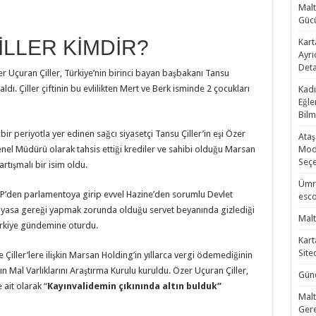
Malt
Gücü
LLER KİMDİR?
Kart
Ayrı
Deta
 Uçuran Çiller, Türkiye’nin birinci bayan başbakanı Tansu
 aldı. Çiller çiftinin bu evlilikten Mert ve Berk isminde 2 çocukları
Kadı
Eğle
Bilm
bir periyotla yer edinen sağcı siyasetçi Tansu Çiller’in eşi Özer
Ataş
enel Müdürü olarak tahsis ettiği krediler ve sahibi olduğu Marsan
Mode
Seçe
artışmalı bir isim oldu.
Ümra
YP’den parlamentoya girip evvel Hazine’den sorumlu Devlet
esco
 yasa gereği yapmak zorunda olduğu servet beyanında gizlediği
Malt
 Türkiye gündemine oturdu.
Kart
Site
ve Çiller’lere ilişkin Marsan Holding’in yıllarca vergi ödemediğinin
Mal Varlıklarını Araştırma Kurulu kuruldu. Özer Uçuran Çiller,
Günc
 ait olarak “
Kayınvalidemin çıkınında altın bulduk”
Malt
Gere