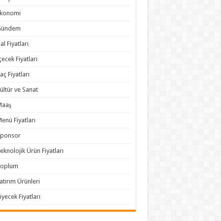
Ekonomi
Gündem
al Fiyatları
çecek Fiyatları
laç Fiyatları
ültür ve Sanat
Maaş
enü Fiyatları
Sponsor
eknolojik Ürün Fiyatları
Toplum
atırım Ürünleri
iyecek Fiyatları