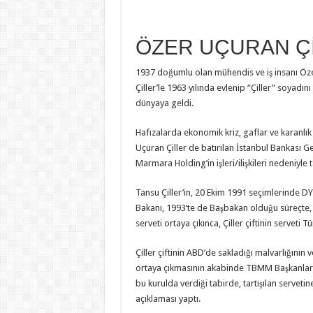
ÖZER UÇURAN Çİ
1937 doğumlu olan mühendis ve iş insanı Özer
Çiller’le 1963 yılında evlenip “Çiller” soyadını
dünyaya geldi.
Hafızalarda ekonomik kriz, gaflar ve karanlık 
Uçuran Çiller de batırılan İstanbul Bankası G
Marmara Holding’in işleri/ilişkileri nedeniyle t
Tansu Çiller’in, 20 Ekim 1991 seçimlerinde D
Bakanı, 1993’te de Başbakan olduğu süreçte,
serveti ortaya çıkınca, Çiller çiftinin serveti
Çiller çiftinin ABD’de sakladığı malvarlığının 
ortaya çıkmasının akabinde TBMM Başkanların 
bu kurulda verdiği tabirde, tartışılan servetine
açıklaması yaptı.