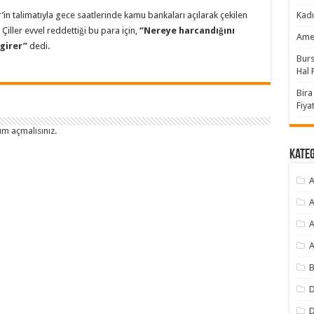
’in talimatıyla gece saatlerinde kamu bankaları açılarak çekilen
Kadı
iller evvel reddettiği bu para için,
“Nereye harcandığını
Amer
 girer”
dedi.
Burs
Hal F
Bira
Fiyat
um açmalısınız
.
Kate
A
A
A
A
B
D