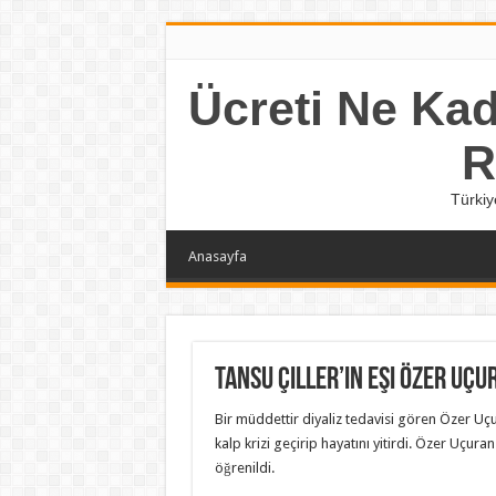
Ücreti Ne Kada
R
Türkiy
Anasayfa
Tansu Çiller’in eşi Özer Uçu
Bir müddettir diyaliz tedavisi gören Özer Uç
kalp krizi geçirip hayatını yitirdi. Özer Uçura
öğrenildi.