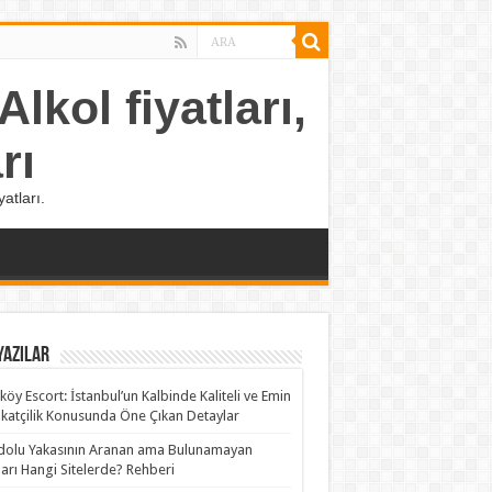
lkol fiyatları,
rı
atları.
Yazılar
köy Escort: İstanbul’un Kalbinde Kaliteli ve Emin
katçilik Konusunda Öne Çıkan Detaylar
olu Yakasının Aranan ama Bulunamayan
rları Hangi Sitelerde? Rehberi