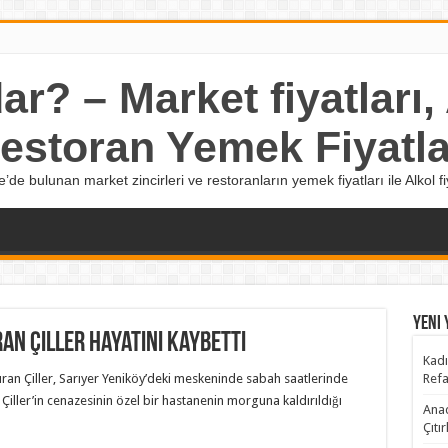
r? – Market fiyatları, A
estoran Yemek Fiyatla
e’de bulunan market zincirleri ve restoranların yemek fiyatları ile Alkol fiy
Yeni 
ran Çiller hayatını kaybetti
Kadı
uran Çiller, Sarıyer Yeniköy’deki meskeninde sabah saatlerinde
Refa
n Çiller’in cenazesinin özel bir hastanenin morguna kaldırıldığı
Anad
Çıtı