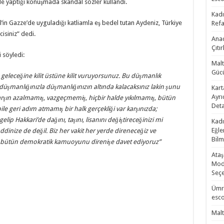
de yaptığı konuşmada skandal sözler kullandı.
Kadı
l’in Gazze’de uyguladığı katliamla eş bedel tutan Aydeniz, Türkiye
Refa
isiniz” dedi.
Anad
Çıtı
 söyledi:
Malt
Gücü
 geleceğine kilit üstüne kilit vuruyorsunuz. Bu düşmanlık
iz düşmanlığınızla düşmanlığınızın altında kalacaksınız lakin şunu
Kart
Ayrı
arşın azalmamış, vazgeçmemiş, hiçbir halde yıkılmamış, bütün
Deta
ile geri adım atmamış bir halk gerçekliği var karşınızda;
elip Hakkari’de dağını, taşını, lisanını değiştireceğinizi mi
Kadı
Eğle
dinize de değil. Biz her vakit her yerde direneceğiz ve
Bilm
 bütün demokratik kamuoyunu direnişe davet ediyoruz”
Ataş
Mode
Seçe
Ümra
esco
Malt