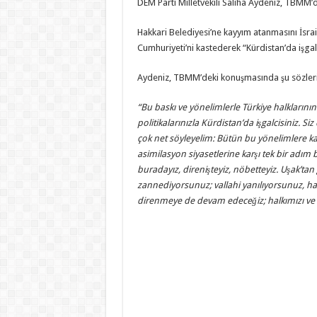
DEM Parti Milletvekili Saliha Aydeniz, TBMM’
Hakkari Belediyesi’ne kayyım atanmasını İsrai
Cumhuriyeti’ni kastederek “Kürdistan’da işgalc
Aydeniz, TBMM’deki konuşmasında şu sözleri
“Bu baskı ve yönelimlerle Türkiye halklarının
politikalarınızla Kürdistan’da işgalcisiniz. S
çok net söyleyelim: Bütün bu yönelimlere k
asimilasyon siyasetlerine karşı tek bir adım b
buradayız, direnişteyiz, nöbetteyiz. Uşak’tan g
zannediyorsunuz; vallahi yanılıyorsunuz, had
direnmeye de devam edeceğiz; halkımızı ve