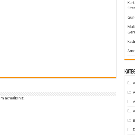
Kart
Site
Günc
Malt
Gere
Kadı
Amer
Kate
A
A
um açmalısınız
.
A
A
B
D