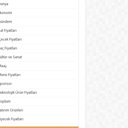
Dünya
Ekonomi
Gündem
al Fiyatları
çecek Fiyatları
laç Fiyatları
ültür ve Sanat
Maaş
enü Fiyatları
Sponsor
eknolojik Ürün Fiyatları
Toplum
atırım Ürünleri
iyecek Fiyatları