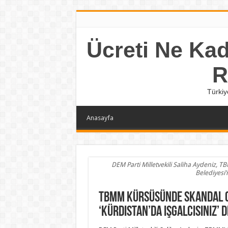
Ücreti Ne Kada
R
Türkiy
Anasayfa
DEM Parti Milletvekili Saliha Aydeniz, 
Belediyesi’
TBMM kürsüsünde skandal c
‘Kürdistan’da işgalcisiniz’ d