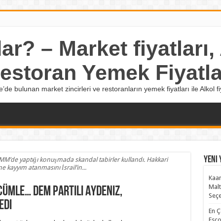
r? – Market fiyatları, A
estoran Yemek Fiyatla
e’de bulunan market zincirleri ve restoranların yemek fiyatları ile Alkol fiy
Yeni 
TBMM’de yaptığı konuşmada skandal tabirler kullandı. Hakkari
ne kayyım atanmasını İsrail’in...
Kaan
Malt
ümle… DEM Partili Aydeniz,
Seçe
edi
En Ç
Esco