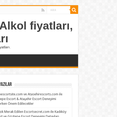
lkol fiyatları,
rı
atları.
Yazılar
escortsite.com ve Atasehirescorts.com ile
epe Escort & Ataşehir Escort Deneyimi
rken Önem Edilecekler
ok Merak Edilen Escortsecret.com ile Kadıköy
rt ve Göztepe Escort Deneyimi Detayları