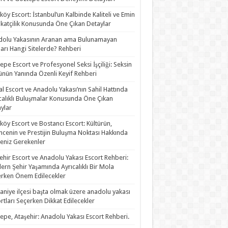
köy Escort: İstanbul’un Kalbinde Kaliteli ve Emin
katçilik Konusunda Öne Çıkan Detaylar
olu Yakasının Aranan ama Bulunamayan
rları Hangi Sitelerde? Rehberi
epe Escort ve Profesyonel Seksi İşçiliği: Seksin
nün Yanında Özenli Keyif Rehberi
al Escort ve Anadolu Yakası’nın Sahil Hattında
calıklı Buluşmalar Konusunda Öne Çıkan
ylar
köy Escort ve Bostancı Escort: Kültürün,
ncenin ve Prestijin Buluşma Noktası Hakkında
eniz Gerekenler
ehir Escort ve Anadolu Yakası Escort Rehberi:
rn Şehir Yaşamında Ayrıcalıklı Bir Mola
rken Önem Edilecekler
niye ilçesi başta olmak üzere anadolu yakası
rtları Seçerken Dikkat Edilecekler
epe, Ataşehir: Anadolu Yakası Escort Rehberi.