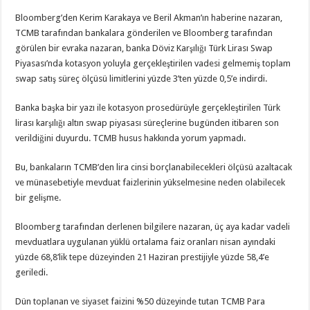
Bloomberg’den Kerim Karakaya ve Beril Akman’ın haberine nazaran,
TCMB tarafından bankalara gönderilen ve Bloomberg tarafından
görülen bir evraka nazaran, banka Döviz Karşılığı Türk Lirası Swap
Piyasası’nda kotasyon yoluyla gerçekleştirilen vadesi gelmemiş toplam
swap satış süreç ölçüsü limitlerini yüzde 3’ten yüzde 0,5’e indirdi.
Banka başka bir yazı ile kotasyon prosedürüyle gerçekleştirilen Türk
lirası karşılığı altın swap piyasası süreçlerine bugünden itibaren son
verildiğini duyurdu. TCMB husus hakkında yorum yapmadı.
Bu, bankaların TCMB’den lira cinsi borçlanabilecekleri ölçüsü azaltacak
ve münasebetiyle mevduat faizlerinin yükselmesine neden olabilecek
bir gelişme.
Bloomberg tarafından derlenen bilgilere nazaran, üç aya kadar vadeli
mevduatlara uygulanan yüklü ortalama faiz oranları nisan ayındaki
yüzde 68,8’lik tepe düzeyinden 21 Haziran prestijiyle yüzde 58,4’e
geriledi.
Dün toplanan ve siyaset faizini %50 düzeyinde tutan TCMB Para