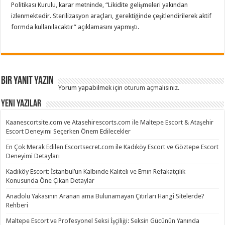
Politikası Kurulu, karar metninde, “Likidite gelişmeleri yakından
izlenmektedir. Sterilizasyon araçları, gerektiğinde çeşitlendirilerek aktif
formda kullanılacaktır” açıklamasını yapmıştı.
Bir yanıt yazın
Yorum yapabilmek için
oturum açmalısınız
.
Yeni Yazılar
Kaanescortsite.com ve Atasehirescorts.com ile Maltepe Escort & Ataşehir
Escort Deneyimi Seçerken Önem Edilecekler
En Çok Merak Edilen Escortsecret.com ile Kadıköy Escort ve Göztepe Escort
Deneyimi Detayları
Kadıköy Escort: İstanbul’un Kalbinde Kaliteli ve Emin Refakatçilik
Konusunda Öne Çıkan Detaylar
Anadolu Yakasının Aranan ama Bulunamayan Çıtırları Hangi Sitelerde?
Rehberi
Maltepe Escort ve Profesyonel Seksi İşçiliği: Seksin Gücünün Yanında