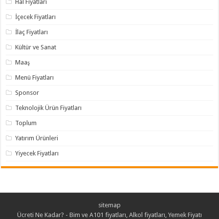
Hal Fiyatları
İçecek Fiyatları
İlaç Fiyatları
Kültür ve Sanat
Maaş
Menü Fiyatları
Sponsor
Teknolojik Ürün Fiyatları
Toplum
Yatırım Ürünleri
Yiyecek Fiyatları
sitemap
Ücreti Ne Kadar? - Bim ve A101 fiyatları, Alkol fiyatları, Yemek Fiyatı