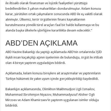
ile iltisaklı olarak finansman ve lojistik faaliyetleri yürüttüğü
bedellendirilen 3 şahsın malvarlıkları dondurulmuştur. Kelam konusu
karar, yürütülen ortak çalışmaların sonucunda ABD ile eş vakitli olarak
alınmıştır. Ülkemiz, terör örgütlerinin finans kaynaklarının
kurutulmasına yönelik türel araçları faal bir halde kullanmaya ve bu
alanda başka ülkelerle işbirliğine kararlılıkla devam edecektir.”
ABD’DEN AÇIKLAMA
ABD Hazine Bakanlığı da yaptığı açıklamada ABD’nin ortalarında IŞİD
ilişkili insan kaçakçılığı ağının üyelerinin de bulunduğu, örgüt ile irtibatı
olan 4 bireye yaptırım uyguladığını bildirdi.
Açıklamada, kelam konusu bireylere ait araştırmalar ve yaptırımların
Türkiye hükümeti ile yakın uyum içinde gerçekleştirildiği kaydedildi.
Bakanlığın açıklamasında, Olimkhon Makhmudjon Ugli Ismailov,
Muhammad Ibrohimjon Niyazov, Muhammadyusuf Alisher Ogli
Mirzoev ve Adam Khamirzaev’in yaptırım uygulanan isimler olduğu
bildirildi.