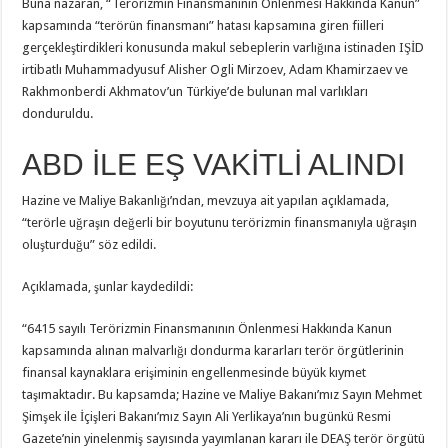
Buna nazaran, “Terörizmin Finansmanının Önlenmesi Hakkında Kanun”
kapsamında “terörün finansmanı” hatası kapsamına giren fiilleri
gerçekleştirdikleri konusunda makul sebeplerin varlığına istinaden IŞİD
irtibatlı Muhammadyusuf Alisher Ogli Mirzoev, Adam Khamirzaev ve
Rakhmonberdi Akhmatov’un Türkiye’de bulunan mal varlıkları
donduruldu.
ABD İLE EŞ VAKİTLİ ALINDI
Hazine ve Maliye Bakanlığı’ndan, mevzuya ait yapılan açıklamada,
“terörle uğraşın değerli bir boyutunu terörizmin finansmanıyla uğraşın
oluşturduğu” söz edildi.
Açıklamada, şunlar kaydedildi:
“6415 sayılı Terörizmin Finansmanının Önlenmesi Hakkında Kanun
kapsamında alınan malvarlığı dondurma kararları terör örgütlerinin
finansal kaynaklara erişiminin engellenmesinde büyük kıymet
taşımaktadır. Bu kapsamda; Hazine ve Maliye Bakanı’mız Sayın Mehmet
Şimşek ile İçişleri Bakanı’mız Sayın Ali Yerlikaya’nın bugünkü Resmi
Gazete’nin yinelenmiş sayısında yayımlanan kararı ile DEAŞ terör örgütü