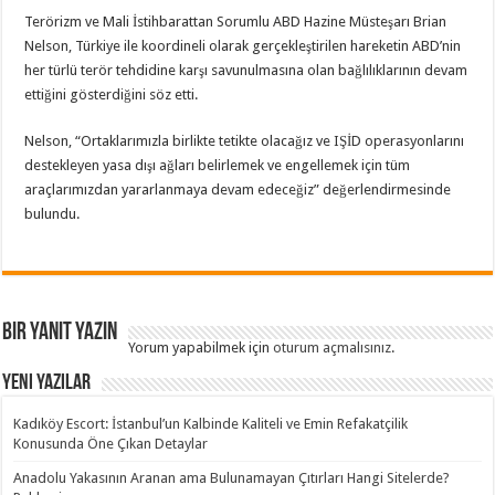
Terörizm ve Mali İstihbarattan Sorumlu ABD Hazine Müsteşarı Brian
Nelson, Türkiye ile koordineli olarak gerçekleştirilen hareketin ABD’nin
her türlü terör tehdidine karşı savunulmasına olan bağlılıklarının devam
ettiğini gösterdiğini söz etti.
Nelson, “Ortaklarımızla birlikte tetikte olacağız ve IŞİD operasyonlarını
destekleyen yasa dışı ağları belirlemek ve engellemek için tüm
araçlarımızdan yararlanmaya devam edeceğiz” değerlendirmesinde
bulundu.
Bir yanıt yazın
Yorum yapabilmek için
oturum açmalısınız
.
Yeni Yazılar
Kadıköy Escort: İstanbul’un Kalbinde Kaliteli ve Emin Refakatçilik
Konusunda Öne Çıkan Detaylar
Anadolu Yakasının Aranan ama Bulunamayan Çıtırları Hangi Sitelerde?