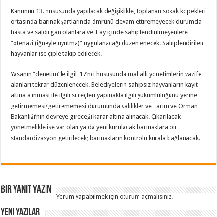
Kanunun 13. hususunda yapılacak değişiklikle, toplanan sokak köpekleri
ortasında barınak şartlarında ömrünü devam ettiremeyecek durumda
hasta ve saldırgan olanlara ve 1 ay içinde sahiplendirilmeyenlere
“ötenazi (iğneyle uyutma)” uygulanacağı düzenlenecek. Sahiplendirilen
hayvanlar ise çiple takip edilecek.
Yasanın “denetim”le ilgili 17’nci hususunda mahalli yönetimlerin vazife
alanları tekrar düzenlenecek. Belediyelerin sahipsiz hayvanların kayıt
altına alınması ile ilgili süreçleri yapmakla ilgili yükümlülüğünü yerine
getirmemesi/getirememesi durumunda valilikler ve Tarım ve Orman
Bakanlığı’nın devreye gireceği karar altına alınacak. Çıkarılacak
yönetmelikle ise var olan ya da yeni kurulacak barınaklara bir
standardizasyon getirilecek; barınakların kontrolü kurala bağlanacak.
Bir yanıt yazın
Yorum yapabilmek için
oturum açmalısınız
.
Yeni Yazılar