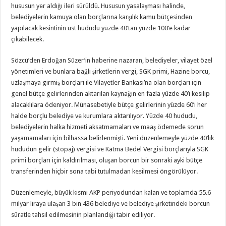
hususun yer aldığı ileri sürüldü. Hususun yasalaşması halinde,
belediyelerin kamuya olan borçlarına karşılık kamu bütçesinden
yapılacak kesintinin üst hududu yüzde 40’tan yüzde 100’e kadar
çıkabilecek.
Sözcü’den Erdoğan Süzer’in haberine nazaran, belediyeler, vilayet özel
yönetimleri ve bunlara bağlı şirketlerin vergi, SGK primi, Hazine borcu,
uzlaşmaya girmiş borçları ile Vilayetler Bankası’na olan borçları için
genel bütçe gelirlerinden aktarılan kaynağın en fazla yüzde 40’ı kesilip
alacaklılara ödeniyor. Münasebetiyle bütçe gelirlerinin yüzde 60’ı her
halde borçlu belediye ve kurumlara aktarılıyor. Yüzde 40 hududu,
belediyelerin halka hizmeti aksatmamaları ve maaş ödemede sorun
yaşamamaları için bilhassa belirlenmişti. Yeni düzenlemeyle yüzde 40’lık
hududun gelir (stopaj) vergisi ve Katma Bedel Vergisi borçlarıyla SGK
primi borçları için kaldırılması, oluşan borcun bir sonraki ayki bütçe
transferinden hiçbir sona tabi tutulmadan kesilmesi öngörülüyor.
Düzenlemeyle, büyük kısmı AKP periyodundan kalan ve toplamda 55.6
milyar liraya ulaşan 3 bin 436 belediye ve belediye şirketindeki borcun
süratle tahsil edilmesinin planlandığı tabir ediliyor.