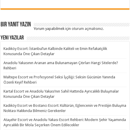
Bir yanıt yazın
Yorum yapabilmek için
oturum açmalısınız
.
Yeni Yazılar
Kadıköy Escort: İstanbul’un Kalbinde Kaliteli ve Emin Refakatçilik
Konusunda Öne Çıkan Detaylar
Anadolu Yakasının Aranan ama Bulunamayan Çıtırları Hangi Sitelerde?
Rehberi
Maltepe Escort ve Profesyonel Seksi İşçiliği: Seksin Gücünün Yanında
Özenli Keyif Rehberi
Kartal Escort ve Anadolu Yakası’nın Sahil Hattında Ayrıcalıklı Buluşmalar
Konusunda Öne Çıkan Detaylar
Kadıköy Escort ve Bostancı Escort: Kültürün, Eğlencenin ve Prestijin Buluşma
Noktası Hakkında Bilmeniz Gerekenler
Ataşehir Escort ve Anadolu Yakası Escort Rehberi: Modern Şehir Yaşamında
Ayrıcalıklı Bir Mola Seçerken Önem Edilecekler