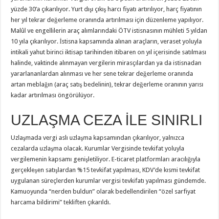
yüzde 30’a çıkarılıyor. Yurt dışı çıkış harcı fiyatı artırılıyor, harç fiyatının
her yıl tekrar değerleme oranında artırılması için düzenleme yapılıyor.
Malûl ve engellilerin araç alımlarındaki ÖTV istisnasının mühleti 5 yıldan
10 yıla çıkarılıyor. İstisna kapsamında alınan araçların, veraset yoluyla
intikali yahut birinci iktisap tarihinden itibaren on yıl içerisinde satılması
halinde, vaktinde alınmayan vergilerin mirasçılardan ya da istisnadan
yararlananlardan alınması ve her sene tekrar değerleme oranında
artan meblağın (araç satış bedelinin), tekrar değerleme oranının yarısı
kadar artırılması öngörülüyor.
UZLAŞMA CEZA İLE SINIRLI
Uzlaşmada vergi aslı uzlaşma kapsamından çıkarılıyor, yalnızca
cezalarda uzlaşma olacak. Kurumlar Vergisinde tevkifat yoluyla
vergilemenin kapsamı genişletiliyor. E-ticaret platformları aracılığıyla
gerçekleşen satışlardan %15 tevkifat yapılması, KDV’de kısmi tevkifat
uygulanan süreçlerden kurumlar vergisi tevkifatı yapılması gündemde.
Kamuoyunda “nerden buldun” olarak bedellendirilen “özel sarfiyat
harcama bildirimi” tekliften çıkarıldı.