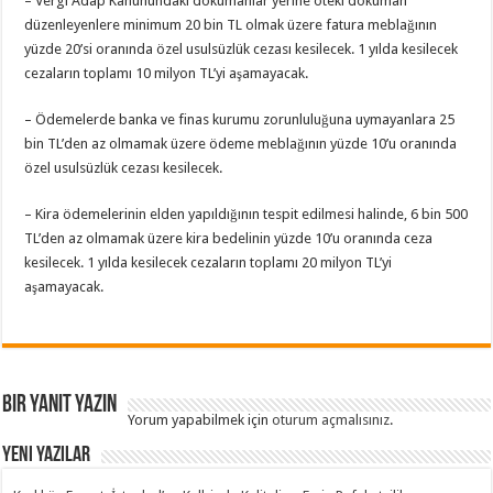
– Vergi Adap Kanunundaki dokümanlar yerine öteki doküman
düzenleyenlere minimum 20 bin TL olmak üzere fatura meblağının
yüzde 20’si oranında özel usulsüzlük cezası kesilecek. 1 yılda kesilecek
cezaların toplamı 10 milyon TL’yi aşamayacak.
– Ödemelerde banka ve finas kurumu zorunluluğuna uymayanlara 25
bin TL’den az olmamak üzere ödeme meblağının yüzde 10’u oranında
özel usulsüzlük cezası kesilecek.
– Kira ödemelerinin elden yapıldığının tespit edilmesi halinde, 6 bin 500
TL’den az olmamak üzere kira bedelinin yüzde 10’u oranında ceza
kesilecek. 1 yılda kesilecek cezaların toplamı 20 milyon TL’yi
aşamayacak.
Bir yanıt yazın
Yorum yapabilmek için
oturum açmalısınız
.
Yeni Yazılar