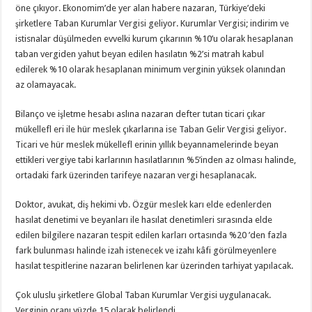
öne çıkıyor. Ekonomim’de yer alan habere nazaran, Türkiye’deki
şirketlere Taban Kurumlar Vergisi geliyor. Kurumlar Vergisi; indirim ve
istisnalar düşülmeden evvelki kurum çıkarının %10’u olarak hesaplanan
taban vergiden yahut beyan edilen hasılatın %2’si matrah kabul
edilerek %10 olarak hesaplanan minimum verginin yüksek olanından
az olamayacak.
Bilanço ve işletme hesabı aslına nazaran defter tutan ticari çıkar
mükellefl eri ile hür meslek çıkarlarına ise Taban Gelir Vergisi geliyor.
Ticari ve hür meslek mükellefl erinin yıllık beyannamelerinde beyan
ettikleri vergiye tabi karlarının hasılatlarının %5’inden az olması halinde,
ortadaki fark üzerinden tarifeye nazaran vergi hesaplanacak.
Doktor, avukat, diş hekimi vb. Özgür meslek karı elde edenlerden
hasılat denetimi ve beyanları ile hasılat denetimleri sırasında elde
edilen bilgilere nazaran tespit edilen karları ortasında %20 ’den fazla
fark bulunması halinde izah istenecek ve izahı kâfi görülmeyenlere
hasılat tespitlerine nazaran belirlenen kar üzerinden tarhiyat yapılacak.
Çok uluslu şirketlere Global Taban Kurumlar Vergisi uygulanacak.
Verginin oranı yüzde 15 olarak belirlendi.