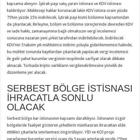
kapsama alınıyor. İştirak payı satış yararı istisnası ve KDV istisnası
kaldırılıyor. Müktesep haklar korunacak lakin KDV istisna oranı yüzde
75’ten yüzde 25’e indirilecek. İştirak payı kısmi bölünme kapsamından
da çıkarılacak. Birleşme, bölüm ve bölünme süreçlerinde devreden KDV
ve iade hakkı, zamanaşımına bağlı olmaksızın vergi incelemesi
sonucuna nazaran yeni şirket tarafından indirilebilecek. İndirilecek
KDV’nin 5 takvim yılı mühletince indirim yoluyla giderilememesi halinde,
bu mühlet sonunda kayıtlardan çıkarılarak yapılacak vergi incelemesi
ile gelir yahut kurumlar vergisinin tespitinde sarfiyat olarak dikkate
alınacak. Torbada kripto varlıkların vergilendirilmesine yönelik de
düzenleme yer alacak.
SERBEST BÖLGE İSTİSNASI
İHRACATLA SONLU
OLACAK
Serbest bölge kar istisnasının kapsamı daraltılıyor. İstisnanın özgür
bölgelerde faaliyet gösteren şirketlerin münhasıran ihracattan elde
ettikleri çıkarlarla sınırlanması öngörülüyor. YİD ve KÖİ proje
yararlarının kurumlar vergisi oranı da 5 puan artırılarak yüzde 25’ten