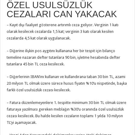
ÖZEL USULSÜZLÜK
CEZALARI CAN YAKACAK
– Kayıt dışı faaliyet gösterene artırımlı ceza geliyor. Verginin 1 katı
olarak kesilecek cezalarda 1,5 kat; verginin 3 katı olarak kesilen
cezalarda 4,5 kat olarak uygulanacak.
– Diğerine ilişkin pos aygıtını kullanana her bir tespit için bilanço
temeline nazaran defter tutanlara 90 bin, işletme hesabında defter
tutanlara 45 bin TL ceza kesilecek.
– Diğerlerinin IBAN’ını kullanan ve kullandırana taban 30 bin TL, azami
20 milyon TL olmak üzere sürece husus fiyatın %10’u nispetinde, başka
farklı özel usulsüzlük cezası kesilecek.
– Fatura düzenlemeyenlere 1. tespitte minimum 30 bin TL olmak üzere
faturaya yazılması gereken meblağın %30’u oranında özel usulsüzlük
cezası kesilecek. Bu halde kesilen cezaların toplamı 1 yılda 10 milyon
TL’yi aşamayacak.