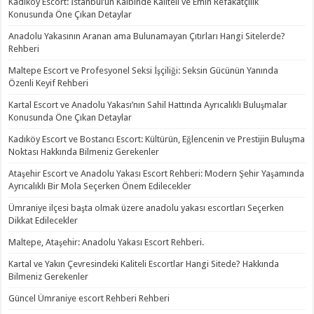
Kadıköy Escort: İstanbul’un Kalbinde Kaliteli ve Emin Refakatçilik
Konusunda Öne Çıkan Detaylar
Anadolu Yakasının Aranan ama Bulunamayan Çıtırları Hangi Sitelerde?
Rehberi
Maltepe Escort ve Profesyonel Seksi İşçiliği: Seksin Gücünün Yanında
Özenli Keyif Rehberi
Kartal Escort ve Anadolu Yakası’nın Sahil Hattında Ayrıcalıklı Buluşmalar
Konusunda Öne Çıkan Detaylar
Kadıköy Escort ve Bostancı Escort: Kültürün, Eğlencenin ve Prestijin Buluşma
Noktası Hakkında Bilmeniz Gerekenler
Ataşehir Escort ve Anadolu Yakası Escort Rehberi: Modern Şehir Yaşamında
Ayrıcalıklı Bir Mola Seçerken Önem Edilecekler
Ümraniye ilçesi başta olmak üzere anadolu yakası escortları Seçerken
Dikkat Edilecekler
Maltepe, Ataşehir: Anadolu Yakası Escort Rehberi.
Kartal ve Yakın Çevresindeki Kaliteli Escortlar Hangi Sitede? Hakkında
Bilmeniz Gerekenler
Güncel Ümraniye escort Rehberi Rehberi