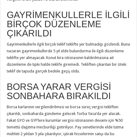
GAYRİMENKULLERLE İLGİLİ
BİRÇOK DÜZENLEME
ÇIKARILDI
Gayrimenkullerle ilgili birçok teklif teklifte yer bulmadığı gözlendi. Buna
nazaran gayrimenkullerde 5 yıl elde bulundurma ile ilgili düzenleme
teklifte yer almayacak. Konut kira istisnasının kaldırılmasına ait
düzenleme de tıpkı halde teklife giremedi. Tekliften çıkarılan bir öteki
teklif de tapuda gerçek bedele geçiş oldu.
BORSA YARAR VERGİSİ
SONBAHARA BIRAKILDI
Borsa karlarının vergilendirilmesi ve borsa süreç vergisi tekliften
çıkarıldı, sonbaharda gündeme gelecek Torba Yasa’da yer alacak.
Fakat GYO ve GYF’lere kurumlar vergisi istisnasının devamı için %50
temettü dağıtma mecburiliği getiriliyor. Pay senetlerinde elde tutma
mühleti 2 yıldan 5 yıla çıkarılıyor, iştirak hisselerinin satışı da bu