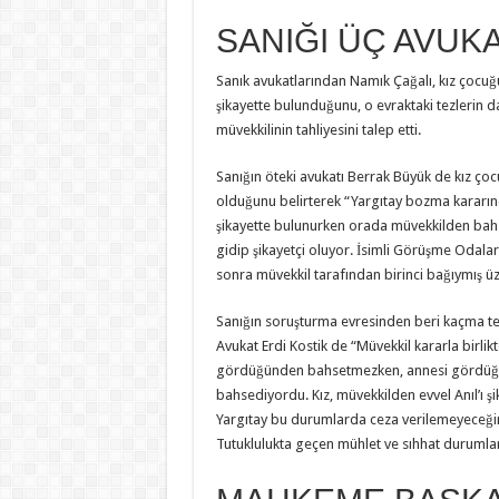
SANIĞI ÜÇ AVUK
Sanık avukatlarından Namık Çağalı, kız çocuğu
şikayette bulunduğunu, o evraktaki tezlerin da
müvekkilinin tahliyesini talep etti.
Sanığın öteki avukatı Berrak Büyük de kız çoc
olduğunu belirterek “Yargıtay bozma kararında
şikayette bulunurken orada müvekkilden bah
gidip şikayetçi oluyor. İsimli Görüşme Odaları
sonra müvekkil tarafından birinci bağıymış üz
Sanığın soruşturma evresinden beri kaçma te
Avukat Erdi Kostik de “Müvekkil kararla birlik
gördüğünden bahsetmezken, annesi gördüğün
bahsediyordu. Kız, müvekkilden evvel Anıl’ı şi
Yargıtay bu durumlarda ceza verilemeyeceğini
Tutuklulukta geçen mühlet ve sıhhat durumları