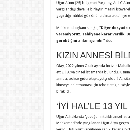
Uğur A.’nın (25) belgesini Yargıtay, Anıl C.A.
yargılandığı dava ile birleştirilmesini isteyer
geçirdiği mühlet göz önüne alınarak tahliye ed
Mahkeme başkanı sanığa,
“Diğer dosyada 
veremiyoruz. Tahliyene karar verdik. D
gerektiğini anlamışsındır”
dedi.
KIZIN ANNESİ Bİ
Olay, 2022 yılının Ocak ayında İncivez Mahal
ettiği İ.A.’ya cinsel istismarda bulundu. Kızın
annesi, polise giderek şikayetçi oldu. İ.A., 
kimseye anlatmaması için tehdit ettiğini söyl
bırakıldı.
‘İYİ HAL’LE 13 YIL
Uğur A. hakkında ‘çocuğun nitelikli cinsel ist
Mahkemesi’nde yargılanan Uğur A.’ya geçen yıl 
verildi. Tutuksuz yargılanan sanık, kararla birl