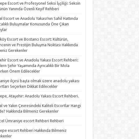
epe Escort ve Profesyonel Seksi İşçiliği: Seksin
nün Yanında Özenli Keyif Rehberi
al Escort ve Anadolu Yakası’nın Sahil Hattında
calıklı Buluşmalar Konusunda Öne Çıkan
ylar
köy Escort ve Bostancı Escort: Kültürün,
ncenin ve Prestijin Buluşma Noktası Hakkında
eniz Gerekenler
ehir Escort ve Anadolu Yakası Escort Rehberi:
rn Şehir Yaşamında Ayrıcalıklı Bir Mola
rken Önem Edilecekler
niye ilçesi başta olmak üzere anadolu yakası
rtları Seçerken Dikkat Edilecekler
epe, Ataşehir: Anadolu Yakası Escort Rehberi.
al ve Yakın Çevresindeki Kaliteli Escortlar Hangi
de? Hakkında Bilmeniz Gerekenler
el Ümraniye escort Rehberi Rehberi
epe escort Rehberi Hakkında Bilmeniz
kenler