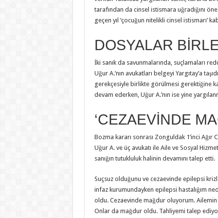
tarafından da cinsel istismara uğradığını ön
geçen yıl ‘çocuğun nitelikli cinsel istismarı’ k
DOSYALAR BİRLE
İki sanık da savunmalarında, suçlamaları red
Uğur A.’nın avukatları belgeyi Yargıtay’a taşıdı.
gerekçesiyle birlikte görülmesi gerektiğine k
devam ederken, Uğur A.’nın ise yine yargılanm
‘CEZAEVİNDE M
Bozma kararı sonrası Zonguldak 1’inci Ağır 
Uğur A. ve üç avukatı ile Aile ve Sosyal Hizme
sanığın tutukluluk halinin devamını talep etti.
Suçsuz olduğunu ve cezaevinde epilepsi krizler
infaz kurumundayken epilepsi hastalığım ne
oldu. Cezaevinde mağdur oluyorum. Ailemin y
Onlar da mağdur oldu. Tahliyemi talep ediy