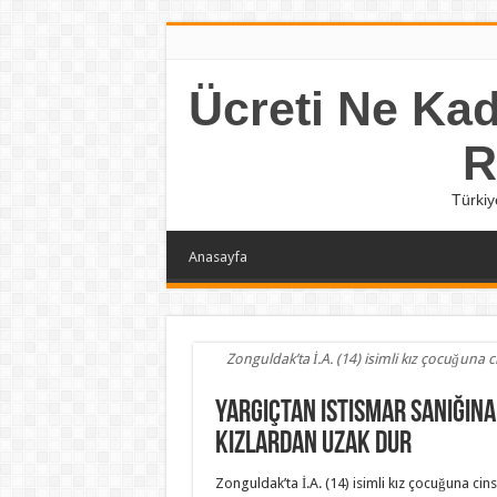
Ücreti Ne Kada
R
Türkiy
Anasayfa
Zonguldak’ta İ.A. (14) isimli kız çocuğuna 
Yargıçtan istismar sanığına
kızlardan uzak dur
Zonguldak’ta İ.A. (14) isimli kız çocuğuna ci