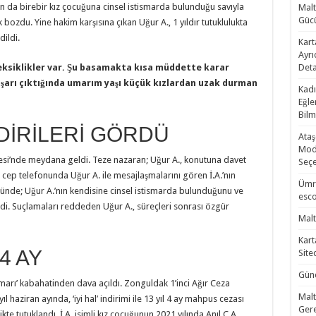
’nın da birebir kız çocuğuna cinsel istismarda bulunduğu savıyla
Malt
Gücü
ek bozdu. Yine hakim karşısına çıkan Uğur A., 1 yıldır tutuklulukta
ildi.
Kart
Ayrı
eksiklikler var. Şu basamakta kısa müddette karar
Deta
ışarı çıktığında umarım yaşı küçük kızlardan uzak durman
Kadı
Eğle
Bilm
LDİRİLERİ GÖRDÜ
Ataş
Mode
lesi’nde meydana geldi. Teze nazaran; Uğur A., konutuna davet
Seçe
ın cep telefonunda Uğur A. ile mesajlaşmalarını gören İ.A.’nın
Ümra
sözünde; Uğur A.’nın kendisine cinsel istismarda bulunduğunu ve
esco
edi. Suçlamaları reddeden Uğur A., süreçleri sonrası özgür
Malt
Kart
 4 AY
Site
Günc
ismarı’ kabahatinden dava açıldı. Zonguldak 1’inci Ağır Ceza
Malt
haziran ayında, ‘iyi hal’ indirimi ile 13 yıl 4 ay mahpus cezası
Gere
ikte tutuklandı. İ.A. isimli kız çocuğunun 2021 yılında Anıl C.A.