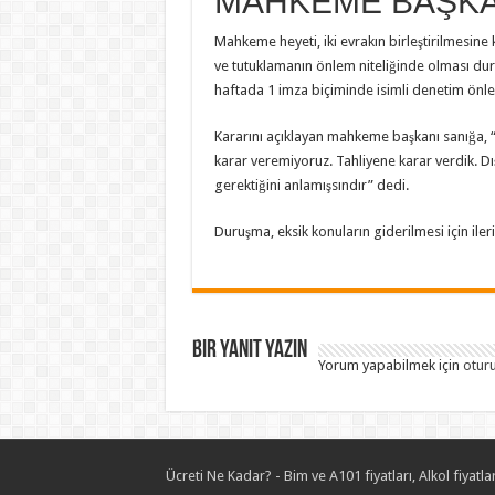
MAHKEME BAŞKAN
Mahkeme heyeti, iki evrakın birleştirilmesine 
ve tutuklamanın önlem niteliğinde olması durum
haftada 1 imza biçiminde isimli denetim önlemi
Kararını açıklayan mahkeme başkanı sanığa, 
karar veremiyoruz. Tahliyene karar verdik. D
gerektiğini anlamışsındır” dedi.
Duruşma, eksik konuların giderilmesi için ileri
Bir yanıt yazın
Yorum yapabilmek için
otur
Ücreti Ne Kadar? - Bim ve A101 fiyatları, Alkol fiyatlar