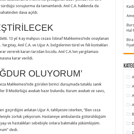
e sürdüğü soruşturma da tamamlandı. Anıl C.A. hakkında da
Kadı
abahatinden dava açıldı.
Amer
ŞTİRİLECEK
Burs
Hal F
detti. 13 yıl 4 ay mahpus cezası İstinaf Mahkemesi’nde onaylanan
Bira
 Yargıtay, Anıl C.A. ve Uğur A. belgelerinin türel ve fiili kontakları
Fiyat
arar vererek kararı tarzdan bozdu. Anıl C.A.’nın yargılaması
asına karar verildi.
Kate
AĞDUR OLUYORUM’
A
Ceza Mahkemesi’nde görülen birinci duruşmada tutuklu sanık
A
tler İl Müdürlüğü avukatı hazır bulundu. Kurum avukatı ve savcı,
A
A
i geçirdiğini anlatan Uğur A. tahliyesini isterken, “Ben ceza
B
deniyle zorluk çekiyorum. Hastaneye ambulansla götürüldüğüm
aşı ve hastalıkları sebebiyle onlara bakmakla yükümlüyüm.
D
orum” dedi.