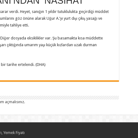
I’NDAN ‘NASİHAT’
karar verdi. Heyet, sanığın 1 yıldır tutuklulukta geçirdiği müddet
larını göz önüne alarak Uğur A.’yı yurt dışı çıkış yasağı ve
yle tahliye etti.
“Diğer dosyada eksiklikler var. Şu basamakta kısa müddette
ışarı çıktığında umarım yaşı küçük kızlardan uzak durman
 bir tarihe ertelendi. (DHA)
um açmalısınız
.
ı, Yemek Fiyatı