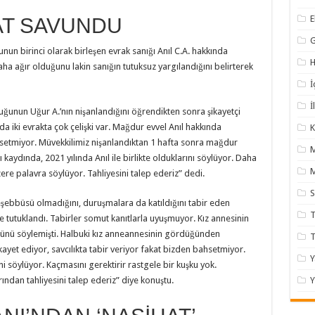
AT SAVUNDU
nun birinci olarak birleşen evrak sanığı Anıl C.A. hakkında
H
ha ağır olduğunu lakin sanığın tutuksuz yargılandığını belirterek
İ
İ
uğunun Uğur A.’nın nişanlandığını öğrendikten sonra şikayetçi
 iki evrakta çok çelişki var. Mağdur evvel Anıl hakkında
K
setmiyor. Müvekkilimiz nişanlandıktan 1 hafta sonra mağdur
 kaydında, 2021 yılında Anıl ile birlikte olduklarını söylüyor. Daha
M
ere palavra söylüyor. Tahliyesini talep ederiz” dedi.
şebbüsü olmadığını, duruşmalara da katıldığını tabir eden
T
te tutuklandı. Tabirler somut kanıtlarla uyuşmuyor. Kız annesinin
ü söylemişti. Halbuki kız anneannesinin gördüğünden
kayet ediyor, savcılıkta tabir veriyor fakat bizden bahsetmiyor.
Y
 söylüyor. Kaçmasını gerektirir rastgele bir kuşku yok.
ndan tahliyesini talep ederiz” diye konuştu.
Y