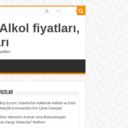
lkol fiyatları,
rı
atları.
Yazılar
köy Escort: İstanbul’un Kalbinde Kaliteli ve Emin
katçilik Konusunda Öne Çıkan Detaylar
olu Yakasının Aranan ama Bulunamayan
rları Hangi Sitelerde? Rehberi