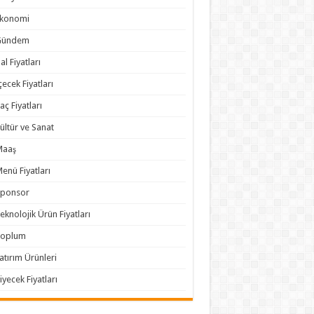
Ekonomi
Gündem
al Fiyatları
çecek Fiyatları
laç Fiyatları
ültür ve Sanat
Maaş
enü Fiyatları
Sponsor
eknolojik Ürün Fiyatları
Toplum
atırım Ürünleri
iyecek Fiyatları