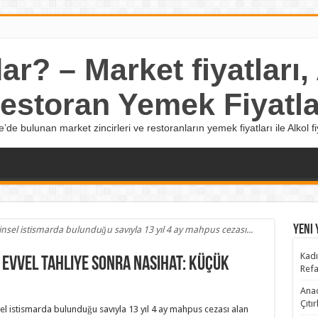
r? – Market fiyatları, A
estoran Yemek Fiyatla
e’de bulunan market zincirleri ve restoranların yemek fiyatları ile Alkol fiy
Yeni 
cinsel istismarda bulunduğu savıyla 13 yıl 4 ay mahpus cezası...
Kadı
 evvel tahliye sonra nasihat: Küçük
Refa
Anad
Çıtı
nsel istismarda bulunduğu savıyla 13 yıl 4 ay mahpus cezası alan