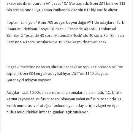
akabinde ikinci oturum AYT, saat 10.15’te başladı. 6 bin 231 bina ve 112
bin 695 salonda uygulanan imtihanda 282 bin 812 kişi vazife alıyor.
Toplam 2 milyon 19 bin 709 adayın başvurduğu AYT’de adaylara, Türk
Lisanı ve Edebiyatı-Sosyal Bilimler-1 Testi’nde 40 soru, Toplumsal
Bilimler-2 Testi’nde 40 soru, Matematik Testi’nde 40 soru, Fen Bilimleri
Testi’nde 40 soru sorulacak ve 180 dakika müddet verilecek.
Engel kümelerine nazaran oluşturulan tekli ve toplu salonlarda AYT’ye
toplam 8 bin 334 engelli aday katılıyor. AYT’de 1140 okuyucu-
işaretleyici misyon yapıyor.
Adaylar, saat 10.00’dan sonra imtihan binalarına alınmadı. T.C. kimlik
kartını kaybeden, nüfus cüzdanı olmayan yahut nüfus cüzdanında T.C.
kimlik numarası ve fotoğraf bulunmayan adaylar için vilayet ve ilçe
nüfus müdürlükleri imtihan günleri açık tutuluyor.