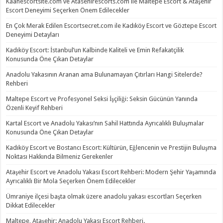
Kaanescortsite.com ve Atasehirescorts.com ile Maltepe Escort & Ataşehir
Escort Deneyimi Seçerken Önem Edilecekler
En Çok Merak Edilen Escortsecret.com ile Kadıköy Escort ve Göztepe Escort
Deneyimi Detayları
Kadıköy Escort: İstanbul’un Kalbinde Kaliteli ve Emin Refakatçilik
Konusunda Öne Çıkan Detaylar
Anadolu Yakasının Aranan ama Bulunamayan Çıtırları Hangi Sitelerde?
Rehberi
Maltepe Escort ve Profesyonel Seksi İşçiliği: Seksin Gücünün Yanında
Özenli Keyif Rehberi
Kartal Escort ve Anadolu Yakası’nın Sahil Hattında Ayrıcalıklı Buluşmalar
Konusunda Öne Çıkan Detaylar
Kadıköy Escort ve Bostancı Escort: Kültürün, Eğlencenin ve Prestijin Buluşma
Noktası Hakkında Bilmeniz Gerekenler
Ataşehir Escort ve Anadolu Yakası Escort Rehberi: Modern Şehir Yaşamında
Ayrıcalıklı Bir Mola Seçerken Önem Edilecekler
Ümraniye ilçesi başta olmak üzere anadolu yakası escortları Seçerken
Dikkat Edilecekler
Maltepe, Ataşehir: Anadolu Yakası Escort Rehberi.