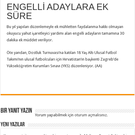
ENGELLİ ADAYLARA EK
SÜRE
Bu yıl yapılan düzenlemeyle ek mühletten faydalanma hakkı olmayan
okuyucu yahut işaretleyici yardımı alan engelli adayların tamamına 30
dakika ek müddet veriliyor.
Öte yandan, Dostluk Turnuvası’na katılan 18 Yaş Altı Ulusal Futbol
Takımı’nın ulusal futbolcuları için Hırvatistan’ın başkenti Zagreb’de
Yükseköğretim Kurumları Sınavı (YKS) düzenleniyor. (AA)
Bir yanıt yazın
Yorum yapabilmek için
oturum açmalısınız
.
Yeni Yazılar